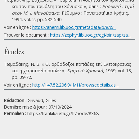
και τον πρωτοψάλτη του Χάνδακα », dans :
Ροδωνιά : τιμή
στον Μ. Ι. Μανούσακα
, Ρέθυμνο : Πανεπιστήμιο Κρήτης,
1994, vol. 2, pp. 532-540.
Voir en ligne :
https://anemi.lib.uoc.gr/metadata/b/8/c/...
Trouver le document :
https://zephyr.lib.uoc.gr/cgi-bin/zap/za...
Études
Τωμαδάκης, Ν. Β. « Οι ορθόδοξοι παπάδες επί Ενετοκρατίας
και η χειροτονία αυτών »,
Κρητικά Χρονικά
, 1959, vol. 13,
pp. 39-72.
Voir en ligne :
http://147.52.206.9/IMH/browsedetails.as...
Rédaction :
Grivaud, Gilles
Dernière mise à jour :
07/10/2024
Permalien :
https://frankika.efa.gr/fr/node/8368