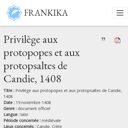
Aller au contenu principal
FRANKIKA
Privilège aux
”
protopopes et aux
protopsaltes de
Candie, 1408
Titre :
Privilège aux protopopes et aux protopsaltes de Candie,
1408
Date :
19 novembre 1408
Genre :
document officiel
Langue :
latin
Période concernée :
médiévale
Lieux concernés :
Candie,
Crète