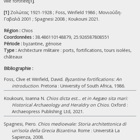
ville fortifiée
[1]
.
[1]
Ζολώτας 1921-1928 ; Foss, Winfield 1986 ; Μονιούδη-
Γαβαλά 2001 ; Spagnesi 2008 ; Koukouni 2021.
Région :
Chios
Coordonnées :
38.486110148879, 25.926587808551
Période :
byzantine,
génoise
Type :
Architecture militaire : ports, fortifications, tours isolées,
châteaux
Bibliographie :
Foss, Clive et Winfield, David.
Byzantine fortifications: An
introduction
. Pretoria : University of South Africa, 1986.
Koukouni, Ioanna N.
Chios dicta est… et in Aegæo sita mari:
Historical Archaeology and Heraldry on Chios
. Oxford :
Archaeopress Publishing Ltd, 2021.
Spagnesi, Piero.
Chios medioevale: Storia architettonica di
un'isola della Grecia Bizantina
. Rome : Università La
Sapienza, 2008.