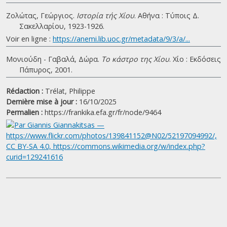
Ζολώτας, Γεώργιος.
Ιστορία τής Χίου
. Αθήνα : Τύποις Δ.
Σακελλαρίου, 1923-1926.
Voir en ligne :
https://anemi.lib.uoc.gr/metadata/9/3/a/...
Μονιούδη - Γαβαλά, Δώρα.
Το κάστρο της Χίου
. Χίο : Εκδόσεις
Πάπυρος, 2001.
Rédaction :
Trélat, Philippe
Dernière mise à jour :
16/10/2025
Permalien :
https://frankika.efa.gr/fr/node/9464
|
©
Leaflet
Google
Château, Volissos / Κάστρο Βολισσού, C
+
−