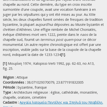
chapelle au nord. Cette dernière, du type en croix inscrite
surmontée d'une coupole, avait une vocation funéraire à en
juger par les sépultures qui y ont été mises au jour. Au XIIIe
siècle, les deux chapelles furent ornées de fresques de tradition
byzantine, la plupart aujourd'hui déposées au Musée byzantin et
chrétien d'Athènes. Une effigie nimbée de Michel Choniatès,
évêque d’Athènes mort vers 1222, peinte dans le
naos
de la
chapelle sud, fournit un
terminus post quem
pour ce décor
monumental. Un autre repère chronologique est offert par une
inscription, visible jadis sur la base de la coupole de la chapelle
nord, indiquant la date de 1233-1234
[1]
.
[1]
Μουρίκη 1974 ; Kalopissi-Verti 1992, pp. 62-63, no A13,
fig. 25.
Région :
Attique
Coordonnées :
38.071029370079, 23.877191832005
Période :
byzantine,
franque
Type :
Architecture religieuse : église, cathédrale, monastère,
chapelle, oratoire, cimetière
Cadastre :
Αρχαία λατομεία Πεντέλης και Σπηλιά του Νταβέλη,