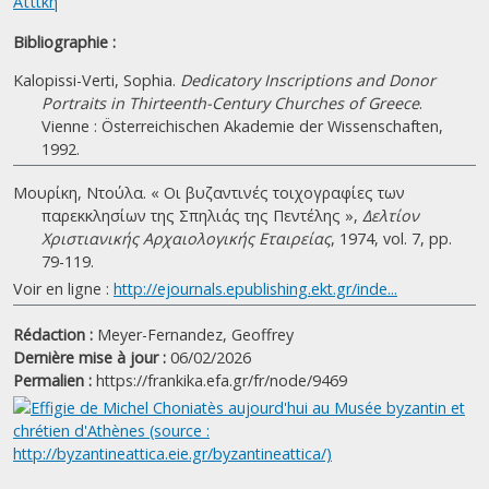
Αττική
Bibliographie :
Kalopissi-Verti, Sophia.
Dedicatory Inscriptions and Donor
Portraits in Thirteenth-Century Churches of Greece
.
Vienne : Österreichischen Akademie der Wissenschaften,
1992.
Μουρίκη, Ντούλα. « Οι βυζαντινές τοιχογραφίες των
παρεκκλησίων της Σπηλιάς της Πεντέλης »,
Δελτίον
Χριστιανικής Αρχαιολογικής Εταιρείας
, 1974, vol. 7, pp.
79-119.
Voir en ligne :
http://ejournals.epublishing.ekt.gr/inde...
Rédaction :
Meyer-Fernandez, Geoffrey
Dernière mise à jour :
06/02/2026
Permalien :
https://frankika.efa.gr/fr/node/9469