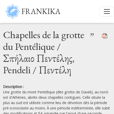
Aller au contenu principal
FRANKIKA
Chapelles de la grotte
”
du Pentélique /
Σπήλαιο Πεντέλης,
Pendeli / Πεντέλη
Description :
Une grotte du mont Pentélique (dite grotte de Daveli), au nord-
est d'Athènes, abrite deux chapelles contiguës. Celle située la
plus au sud est utilisée comme lieu de dévotion dès la période
pré-iconoclaste au moins. À une période indéterminée, elle subit
des modifications et fut agrandie par l'ajout d'une seconde