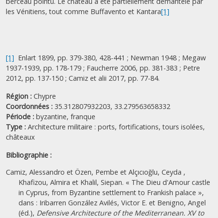
berceau pointu. Le château a été partiellement démantelé par
les Vénitiens, tout comme Buffavento et Kantara
[1]
[1]
Enlart 1899, pp. 379-380, 428-441 ; Newman 1948 ; Megaw
1937-1939, pp. 178-179 ; Faucherre 2006, pp. 381-383 ; Petre
2012, pp. 137-150 ; Camiz et alii 2017, pp. 77-84.
Région :
Chypre
Coordonnées :
35.312807932203, 33.279563658332
Période :
byzantine,
franque
Type :
Architecture militaire : ports, fortifications, tours isolées,
châteaux
Bibliographie :
Camiz, Alessandro et Özen, Pembe et Alçıcıoğlu, Ceyda ,
Khafizou, Almira et Khalil, Siepan. « The Dieu d'Amour castle
in Cyprus, from Byzantine settlement to Frankish palace »,
dans : Iribarren González Avilés, Victor E. et Benigno, Angel
(éd.),
Defensive Architecture of the Mediterranean. XV to