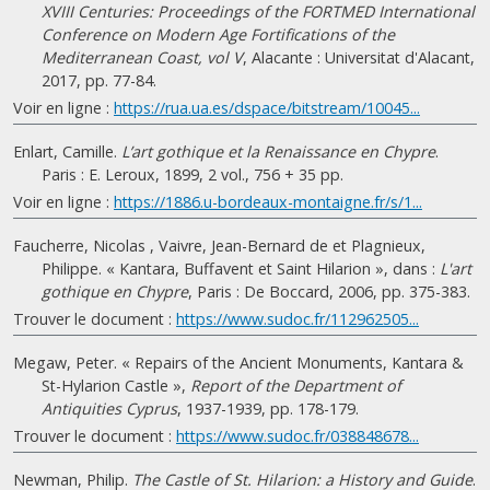
XVIII Centuries: Proceedings of the FORTMED International
Conference on Modern Age Fortifications of the
Mediterranean Coast, vol V
, Alacante : Universitat d'Alacant,
2017, pp. 77-84.
Voir en ligne :
https://rua.ua.es/dspace/bitstream/10045...
Enlart, Camille.
L’art gothique et la Renaissance en Chypre
.
Paris : E. Leroux, 1899, 2 vol., 756 + 35 pp.
Voir en ligne :
https://1886.u-bordeaux-montaigne.fr/s/1...
Faucherre, Nicolas , Vaivre, Jean-Bernard de et Plagnieux,
Philippe. « Kantara, Buffavent et Saint Hilarion », dans :
L'art
gothique en Chypre
, Paris : De Boccard, 2006, pp. 375-383.
Trouver le document :
https://www.sudoc.fr/112962505...
Megaw, Peter. « Repairs of the Ancient Monuments, Kantara &
St-Hylarion Castle »,
Report of the Department of
Antiquities Cyprus
, 1937-1939, pp. 178-179.
Trouver le document :
https://www.sudoc.fr/038848678...
Newman, Philip.
The Castle of St. Hilarion: a History and Guide
.