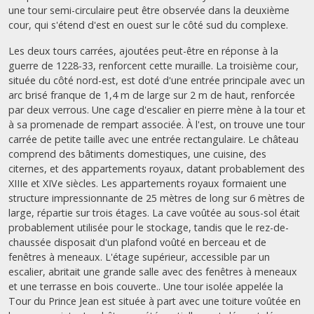
une tour semi-circulaire peut être observée dans la deuxième
cour, qui s'étend d'est en ouest sur le côté sud du complexe.
Les deux tours carrées, ajoutées peut-être en réponse à la
guerre de 1228-33, renforcent cette muraille. La troisième cour,
située du côté nord-est, est doté d'une entrée principale avec un
arc brisé franque de 1,4 m de large sur 2 m de haut, renforcée
par deux verrous. Une cage d'escalier en pierre mène à la tour et
à sa promenade de rempart associée. À l'est, on trouve une tour
carrée de petite taille avec une entrée rectangulaire. Le château
comprend des bâtiments domestiques, une cuisine, des
citernes, et des appartements royaux, datant probablement des
XIIIe et XIVe siècles. Les appartements royaux formaient une
structure impressionnante de 25 mètres de long sur 6 mètres de
large, répartie sur trois étages. La cave voûtée au sous-sol était
probablement utilisée pour le stockage, tandis que le rez-de-
chaussée disposait d'un plafond voûté en berceau et de
fenêtres à meneaux. L'étage supérieur, accessible par un
escalier, abritait une grande salle avec des fenêtres à meneaux
et une terrasse en bois couverte.. Une tour isolée appelée la
Tour du Prince Jean est située à part avec une toiture voûtée en