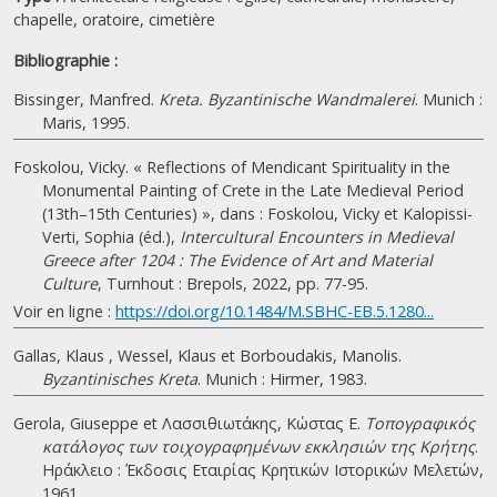
chapelle, oratoire, cimetière
Bibliographie :
Bissinger, Manfred.
Kreta. Byzantinische Wandmalerei
. Munich :
Maris, 1995.
Foskolou, Vicky. « Reflections of Mendicant Spirituality in the
Monumental Painting of Crete in the Late Medieval Period
(13th–15th Centuries) », dans : Foskolou, Vicky et Kalopissi-
Verti, Sophia (éd.),
Intercultural Encounters in Medieval
Greece after 1204 : The Evidence of Art and Material
Culture
, Turnhout : Brepols, 2022, pp. 77-95.
Voir en ligne :
https://doi.org/10.1484/M.SBHC-EB.5.1280...
Gallas, Klaus , Wessel, Klaus et Borboudakis, Manolis.
Byzantinisches Kreta
. Munich : Hirmer, 1983.
Gerola, Giuseppe et Λασσιθιωτάκης, Κώστας Ε.
Τοπογραφικός
κατάλογος των τοιχογραφημένων εκκλησιών της Κρήτης
.
Ηράκλειο : Έκδοσις Εταιρίας Κρητικών Ιστορικών Μελετών,
1961.