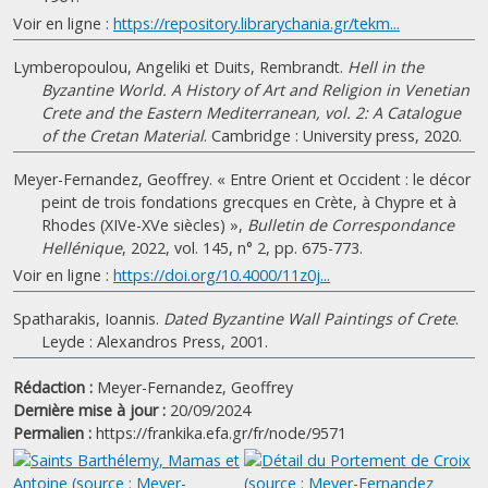
Voir en ligne :
https://repository.librarychania.gr/tekm...
Lymberopoulou, Angeliki et Duits, Rembrandt.
Hell in the
Byzantine World. A History of Art and Religion in Venetian
Crete and the Eastern Mediterranean, vol. 2: A Catalogue
of the Cretan Material
. Cambridge : University press, 2020.
Meyer-Fernandez, Geoffrey. « Entre Orient et Occident : le décor
peint de trois fondations grecques en Crète, à Chypre et à
Rhodes (XIVe-XVe siècles) »,
Bulletin de Correspondance
Hellénique
, 2022, vol. 145, n° 2, pp. 675-773.
Voir en ligne :
https://doi.org/10.4000/11z0j...
Spatharakis, Ioannis.
Dated Byzantine Wall Paintings of Crete
.
Leyde : Alexandros Press, 2001.
Rédaction :
Meyer-Fernandez, Geoffrey
Dernière mise à jour :
20/09/2024
Permalien :
https://frankika.efa.gr/fr/node/9571