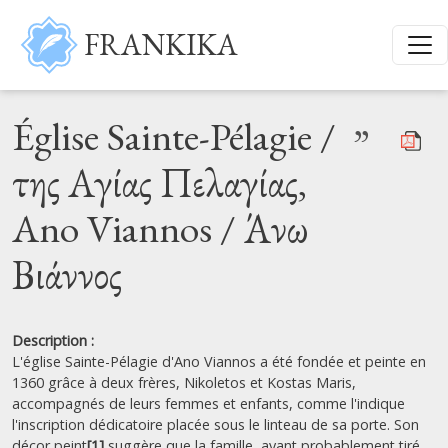
Aller au contenu principal
FRANKIKA
Église Sainte-Pélagie /
”
της Αγίας Πελαγίας,
Ano Viannos / Άνω
Βιάννος
Description :
L'église Sainte-Pélagie d'Ano Viannos a été fondée et peinte en
1360 grâce à deux frères, Nikoletos et Kostas Maris,
accompagnés de leurs femmes et enfants, comme l'indique
l'inscription dédicatoire placée sous le linteau de sa porte. Son
décor peint
[1]
suggère que la famille, ayant probablement tiré