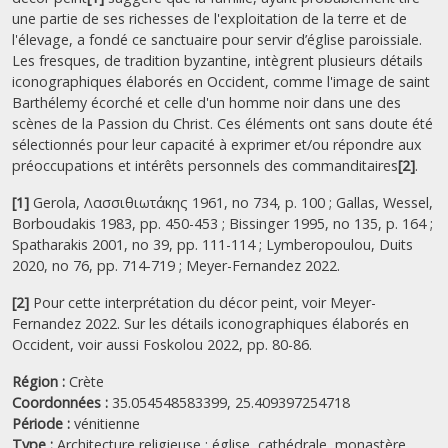
une partie de ses richesses de l'exploitation de la terre et de
l'élevage, a fondé ce sanctuaire pour servir d’église paroissiale.
Les fresques, de tradition byzantine, intègrent plusieurs détails
iconographiques élaborés en Occident, comme l'image de saint
Barthélemy écorché et celle d'un homme noir dans une des
scènes de la Passion du Christ. Ces éléments ont sans doute été
sélectionnés pour leur capacité à exprimer et/ou répondre aux
préoccupations et intérêts personnels des commanditaires
[2]
.
[1]
Gerola, Λασσιθιωτάκης 1961, no 734, p. 100 ; Gallas, Wessel,
Borboudakis 1983, pp. 450-453 ; Bissinger 1995, no 135, p. 164 ;
Spatharakis 2001, no 39, pp. 111-114 ; Lymberopoulou, Duits
2020, no 76, pp. 714-719 ; Meyer-Fernandez 2022.
[2]
Pour cette interprétation du décor peint, voir Meyer-
Fernandez 2022. Sur les détails iconographiques élaborés en
Occident, voir aussi Foskolou 2022, pp. 80-86.
Région :
Crète
Coordonnées :
35.054548583399, 25.409397254718
Période :
vénitienne
Type :
Architecture religieuse : église, cathédrale, monastère,