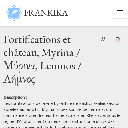
Aller au contenu principal
FRANKIKA
Fortifications et
”
château, Myrina /
Μύρινα, Lemnos /
Λήμνος
Description :
Les fortifications de la ville byzantine de Kastron/Palaiokastron,
appelée aujourd'hui Myrina, située sur l'île de Lemnos, ont
commencé à prendre leur forme actuelle au XIIe siècle, sous le
règne d'Andronic Ier Comnène. La construction a utilisé des
matériaux provenant de fortifications plus anciennes et des