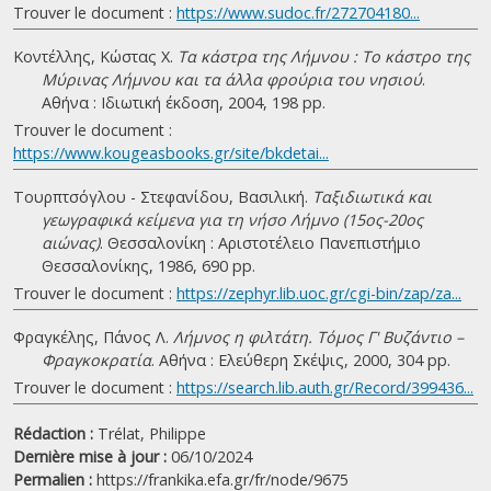
Trouver le document :
https://www.sudoc.fr/272704180...
Κοντέλλης, Κώστας Χ.
Τα κάστρα της Λήμνου : Το κάστρο της
Μύρινας Λήμνου και τα άλλα φρούρια του νησιού
.
Αθήνα : Ιδιωτική έκδοση, 2004, 198 pp.
Trouver le document :
https://www.kougeasbooks.gr/site/bkdetai...
Τουρπτσόγλου - Στεφανίδου, Βασιλική.
Ταξιδιωτικά και
γεωγραφικά κείμενα για τη νήσο Λήμνο (15ος-20ος
αιώνας)
. Θεσσαλονίκη : Αριστοτέλειο Πανεπιστήμιο
Θεσσαλονίκης, 1986, 690 pp.
Trouver le document :
https://zephyr.lib.uoc.gr/cgi-bin/zap/za...
Φραγκέλης, Πάνος Λ.
Λήμνος η φιλτάτη. Τόμος Γ' Βυζάντιο –
Φραγκοκρατία
. Αθήνα : Ελεύθερη Σκέψις, 2000, 304 pp.
Trouver le document :
https://search.lib.auth.gr/Record/399436...
Rédaction :
Trélat, Philippe
Dernière mise à jour :
06/10/2024
Permalien :
https://frankika.efa.gr/fr/node/9675