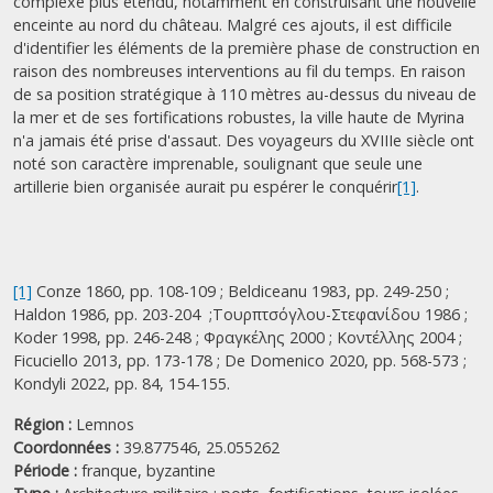
complexe plus étendu, notamment en construisant une nouvelle
enceinte au nord du château. Malgré ces ajouts, il est difficile
d'identifier les éléments de la première phase de construction en
raison des nombreuses interventions au fil du temps. En raison
de sa position stratégique à 110 mètres au-dessus du niveau de
la mer et de ses fortifications robustes, la ville haute de Myrina
n'a jamais été prise d'assaut. Des voyageurs du XVIIIe siècle ont
noté son caractère imprenable, soulignant que seule une
artillerie bien organisée aurait pu espérer le conquérir
[1]
.
[1]
Conze 1860, pp. 108-109 ; Beldiceanu 1983, pp. 249-250 ;
Haldon 1986, pp. 203-204 ;Τουρπτσόγλου-Στεφανίδου 1986 ;
Koder 1998, pp. 246-248 ; Φραγκέλης 2000 ; Κοντέλλης 2004 ;
Ficuciello 2013, pp. 173-178 ; De Domenico 2020, pp. 568-573 ;
Kondyli 2022, pp. 84, 154-155.
Région :
Lemnos
Coordonnées :
39.877546, 25.055262
Période :
franque,
byzantine