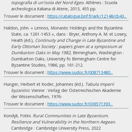
topografia di un'isola del Nord-Egeo
. Athènes : Scuola
archeologica italiana di Atene, 2013, 455 pp.
Trouver le document :
https://catalogue.bnf.fr/ark:/12148/cb43...
Haldon, John. « Limnos, Monastic Holdings and the Byzantine
State, ca. 1261-1453 », dans : Bryer, Anthony A. M. et Lowry,
Heath (éd.),
Continuity and Change in Late Byzantine and
Early Ottoman Society : papers given at a symposium at
Dumbarton Oaks in May 1982
, Birmingham, Washington :
Dumbarton Oaks, University fo Birmingham Centre for
Byzantine Studies, 1986, pp. 161-212.
Trouver le document :
https://www.sudoc.fr/008713480...
Hunger, Herbert et Koder, Johannes (éd.).
Tabula Imperii
byzantini
. Vienne : Verlag der Österreichischen Akademie
der Wissenschaften, 1976-
Trouver le document :
https://www.sudoc.fr/036571393...
Kondyli, Fotini.
Rural Communities in Late Byzantium.
Resilience and Vulnerability in the Northern Aegean
.
Cambridge : Cambridge University Press, 2022