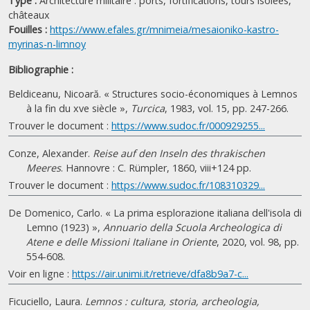
Type :
Architecture militaire : ports, fortifications, tours isolées,
châteaux
Fouilles :
https://www.efales.gr/mnimeia/mesaioniko-kastro-
myrinas-n-limnoy
Bibliographie :
Beldiceanu, Nicoară. « Structures socio-économiques à Lemnos
à la fin du xve siècle »,
Turcica
, 1983, vol. 15, pp. 247-266.
Trouver le document :
https://www.sudoc.fr/000929255...
Conze, Alexander.
Reise auf den Inseln des thrakischen
Meeres
. Hannovre : C. Rümpler, 1860, viii+124 pp.
Trouver le document :
https://www.sudoc.fr/108310329...
De Domenico, Carlo. « La prima esplorazione italiana dell'isola di
Lemno (1923) »,
Annuario della Scuola Archeologica di
Atene e delle Missioni Italiane in Oriente
, 2020, vol. 98, pp.
554-608.
Voir en ligne :
https://air.unimi.it/retrieve/dfa8b9a7-c...
Ficuciello, Laura.
Lemnos : cultura, storia, archeologia,