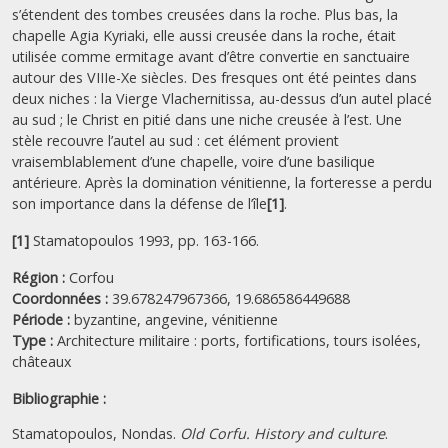
s’étendent des tombes creusées dans la roche. Plus bas, la
chapelle Agia Kyriaki, elle aussi creusée dans la roche, était
utilisée comme ermitage avant d’être convertie en sanctuaire
autour des VIIIe-Xe siècles. Des fresques ont été peintes dans
deux niches : la Vierge Vlachernitissa, au-dessus d’un autel placé
au sud ; le Christ en pitié dans une niche creusée à l’est. Une
stèle recouvre l’autel au sud : cet élément provient
vraisemblablement d’une chapelle, voire d’une basilique
antérieure. Après la domination vénitienne, la forteresse a perdu
son importance dans la défense de l’île
[1]
.
[1]
Stamatopoulos 1993, pp. 163-166.
Région :
Corfou
Coordonnées :
39.678247967366, 19.686586449688
Période :
byzantine,
angevine,
vénitienne
Type :
Architecture militaire : ports, fortifications, tours isolées,
châteaux
Bibliographie :
Stamatopoulos, Nondas.
Old Corfu. History and culture
.