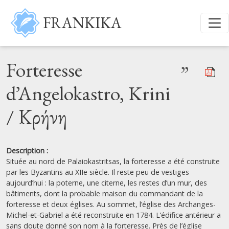
Aller au contenu principal
FRANKIKA
Forteresse
”
d’Angelokastro, Krini
/ Κρήνη
Description :
Située au nord de Palaiokastritsas, la forteresse a été construite
par les Byzantins au XIIe siècle. Il reste peu de vestiges
aujourd’hui : la poterne, une citerne, les restes d’un mur, des
bâtiments, dont la probable maison du commandant de la
forteresse et deux églises. Au sommet, l’église des Archanges-
Michel-et-Gabriel a été reconstruite en 1784. L’édifice antérieur a
sans doute donné son nom à la forteresse. Près de l’église