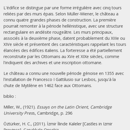
L'édifice se distingue par une forme irrégulière avec cinq tours
reliées par des murs épais. Selon Müller-Wiener, le château a
connu quatre grandes phases de construction. La première
pourrait remonter à la période hellénistique, avec une structure
rectangulaire en andésite rougeâtre. Les murs principaux,
associés à la deuxième phase, datent probablement du XIIIe ou
XIVe siècle et présentent des caractéristiques rappelant les tours
élancées des édifices italiens. La forteresse a été partiellement
reconstruite par les Ottomans au XVe et XIXe siècles, comme
l'indiquent des archives et une inscription ottomane.
Le château a connu une nouvelle période génoise en 1355 avec
l'installation de Francesco I Gattilusio sur Lesbos, jusqu'à la
chute de Mytilène en 1462 face aux Ottomans.
biblio :
Miller, W., (1921).
Essays on the Latin Orient, Cambridge
University Pres
s, Cambridge, p. 296
Öztürker, H. C., (2011). İzmir İlinde Kaleler [Castles in Izmir
Province], Çanakkale Onsekiz