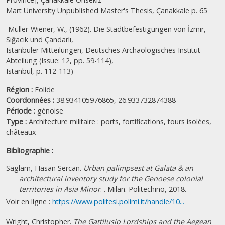
Mart University Unpublished Master's Thesis, Çanakkale p. 65
Müller-Wiener, W., (1962). Die Stadtbefestigungen von İzmir,
Sığacık und Çandarlı,
Istanbuler Mitteilungen, Deutsches Archäologisches Institut
Abteilung (Issue: 12, pp. 59-114),
Istanbul, p. 112-113)
Région :
Eolide
Coordonnées :
38.934105976865, 26.933732874388
Période :
génoise
Type :
Architecture militaire : ports, fortifications, tours isolées,
châteaux
Bibliographie :
Saglam, Hasan Sercan.
Urban palimpsest at Galata & an
architectural inventory study for the Genoese colonial
territories in Asia Minor
. . Milan. Politechino, 2018.
Voir en ligne :
https://www.politesi.polimi.it/handle/10...
Wright, Christopher.
The Gattilusio Lordships and the Aegean