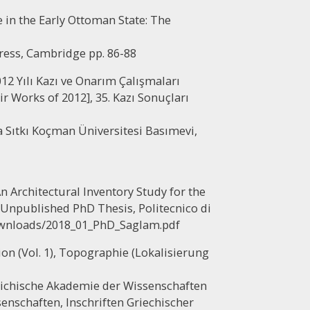
e in the Early Ottoman State: The
ress, Cambridge pp. 86-88
012 Yılı Kazı ve Onarım Çalışmaları
r Works of 2012], 35. Kazı Sonuçları
la Sıtkı Koçman Üniversitesi Basımevi,
n Architectural Inventory Study for the
, Unpublished PhD Thesis, Politecnico di
/Downloads/2018_01_PhD_Saglam.pdf
ion (Vol. 1), Topographie (Lokalisierung
reichische Akademie der Wissenschaften
nschaften, Inschriften Griechischer