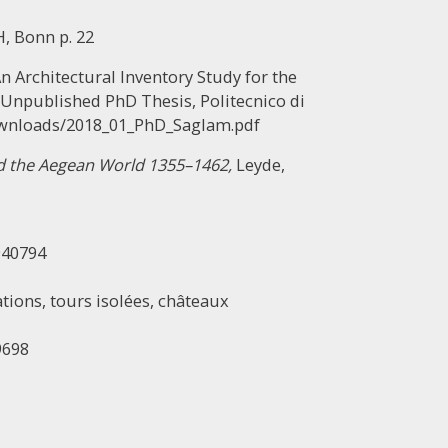
H, Bonn p. 22
n Architectural Inventory Study for the
, Unpublished PhD Thesis, Politecnico di
/Downloads/2018_01_PhD_Saglam.pdf
nd the Aegean World 1355–1462,
Leyde,
940794
cations, tours isolées, châteaux
9698