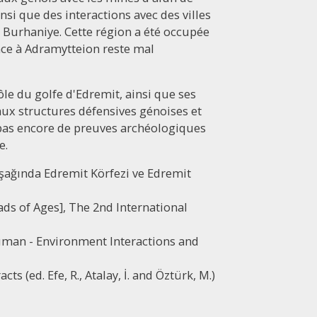
insi que des interactions avec des villes
 Burhaniye. Cette région a été occupée
nce à Adramytteion reste mal
ôle du golfe d'Edremit, ainsi que ses
 aux structures défensives génoises et
e pas encore de preuves archéologiques
e.
Kavşağında Edremit Körfezi ve Edremit
ads of Ages], The 2nd International
man - Environment Interactions and
 (ed. Efe, R., Atalay, İ. and Öztürk, M.)