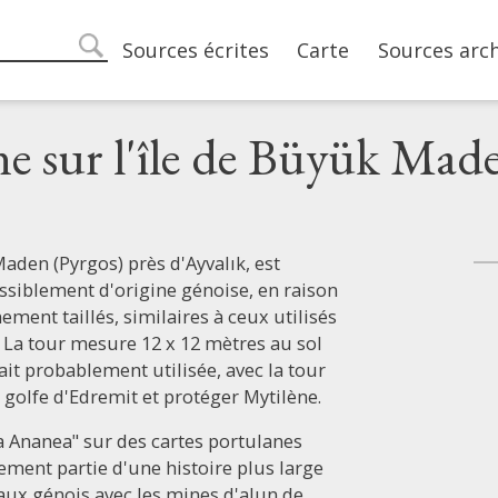
Main navigation
Sources écrites
Carte
Sources arc
search
ne sur l'île de Büyük Mad
Maden (Pyrgos) près d'Ayvalık, est
ssiblement d'origine génoise, en raison
nement taillés, similaires à ceux utilisés
. La tour mesure 12 x 12 mètres au sol
ait probablement utilisée, avec la tour
u golfe d'Edremit et protéger Mytilène.
ta Ananea" sur des cartes portulanes
lement partie d'une histoire plus large
iaux génois avec les mines d'alun de