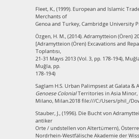
Fleet, K., (1999). European and Islamic Trad
Merchants of
Genoa and Turkey, Cambridge University P
Özgen, H. M., (2014). Adramytteion (Ören) 2
[Adramytteion (Ören) Excavations and Repai
Toplantısı,
21-31 Mayıs 2013 (Vol. 3, pp. 178-194), Muğ
Muğla, pp.
178-194)
Saglam H.S. Urban Palimpsest at Galata & A
Genoese Colonial
Territories in Asia Minor
Milano, Milan.2018 file:///C:/Users/phil_
Stauber, J., (1996). Die Bucht von Adramytte
antiker
Orte / undstellen von Altertümern), Öster
Nordrhein-Westfälische Akademie der Wisse