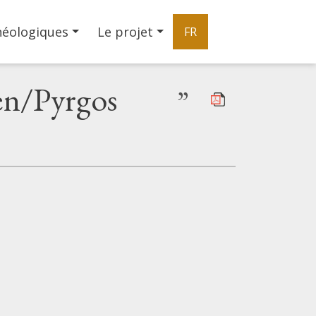
héologiques
Le projet
FR
en/Pyrgos
”
|
©
Leaflet
Google
Tour de Pordoselene sur l'île de Büyük Maden/Pyrgo
+
−