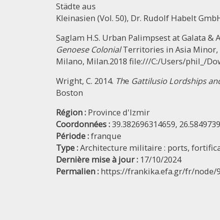
Städte aus
Kleinasien (Vol. 50), Dr. Rudolf Habelt Gmb
Saglam H.S. Urban Palimpsest at Galata & A
Genoese Colonial
Territories in Asia Minor
Milano, Milan.2018 file:///C:/Users/phil_
Wright, C. 2014.
Th
e
Gattilusio Lordships a
Boston
Région :
Province d'Izmir
Coordonnées :
39.382696314659, 26.584973
Période :
franque
Type :
Architecture militaire : ports, fortifi
Dernière mise à jour :
17/10/2024
Permalien :
https://frankika.efa.gr/fr/node/