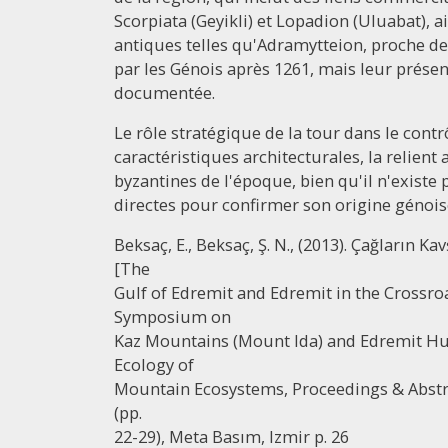
Scorpiata (Geyikli) et Lopadion (Uluabat), a
antiques telles qu'Adramytteion, proche de
par les Génois après 1261, mais leur prése
documentée.
Le rôle stratégique de la tour dans le contr
caractéristiques architecturales, la relient
byzantines de l'époque, bien qu'il n'exist
directes pour confirmer son origine génois
Beksaç, E., Beksaç, Ş. N., (2013). Çağların 
[The
Gulf of Edremit and Edremit in the Crossro
Symposium on
Kaz Mountains (Mount Ida) and Edremit Hu
Ecology of
Mountain Ecosystems, Proceedings & Abstracts
(pp.
22-29), Meta Basım, Izmir p. 26