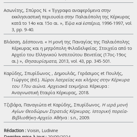
Ασωνίτης, Σπύρος Ν. « Έγγραφα αναφερόμενα στην
εκκλησιαστική περιουσία στην Παλαιόπολη της Κέρκυρας
κατά το 14ο και 15ο αι. »,
Ἑῷα καὶ ἑσπέρια
, 1996-1997, vol.
3, pp. 9-40.
Βλάσση, Δέσποινα. « Η μονή της Παναγίας της Παλαιόπολης
Κέρκυρας και η μητρόπολη Φιλαδελφείας. Στοιχεία από το
Αρχείο του Ελληνικού Ινστιτούτου Βενετίας (17ος-19ος
αι.) »,
Θησαυρίσματα
, 2013, vol. 43, pp. 345-501.
Καρύδης, Σπυρίδωνος , Δημουλάς, Γεράσιμος et Πουλής,
Γιώργος (éd.).
Χώροι λατρείας και κλήρος στην Κέρκυρα
του 17ου αιώνα. Αρχειακά τεκμήρια
. Κέρκυρα :
Αναγνωστική Εταιρία Κέρκυρας, 2018.
Τζιβάρα, Παναγιώτα et Καρύδης, Σπυρίδωνος.
Η ιερά μονή
Αγίων Θεοδώρων Στρατιάς Κέρκυρας. Ιστορική πορεία-
Βιβλιοθήκη-Αρχείο
. Αθήνα : s.n., 2009.
Rédaction :
Voisin, Ludivine
Dernière mise à jour :
29/09/2024