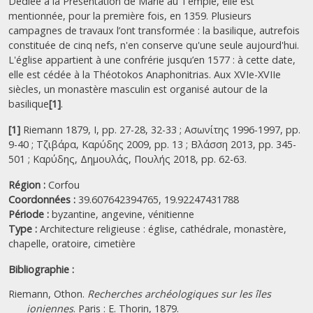
Dédiée à la Présentation de Marie au Temple, elle est
mentionnée, pour la première fois, en 1359. Plusieurs
campagnes de travaux l’ont transformée : la basilique, autrefois
constituée de cinq nefs, n'en conserve qu'une seule aujourd'hui.
L'église appartient à une confrérie jusqu’en 1577 : à cette date,
elle est cédée à la Théotokos Anaphonitrias. Aux XVIe-XVIIe
siècles, un monastère masculin est organisé autour de la
basilique
[1]
.
[1]
Riemann 1879, I, pp. 27-28, 32-33 ; Ασωνίτης 1996-1997, pp.
9-40 ; Τζιβάρα, Καρύδης 2009, pp. 13 ; Βλάσση 2013, pp. 345-
501 ; Καρύδης, Δημουλάς, Πουλής 2018, pp. 62-63.
Région :
Corfou
Coordonnées :
39.607642394765, 19.92247431788
Période :
byzantine,
angevine,
vénitienne
Type :
Architecture religieuse : église, cathédrale, monastère,
chapelle, oratoire, cimetière
Bibliographie :
Riemann, Othon.
Recherches archéologiques sur les îles
ioniennes
. Paris : E. Thorin, 1879.