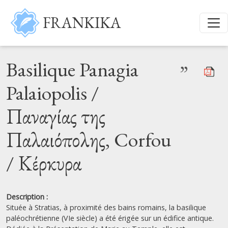
Aller au contenu principal
FRANKIKA
Basilique Panagia
”
Palaiopolis /
Παναγίας της
Παλαιόπολης, Corfou
/ Κέρκυρα
Description :
Située à Stratias, à proximité des bains romains, la basilique
paléochrétienne (VIe siècle) a été érigée sur un édifice antique.