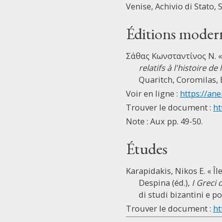
Venise, Achivio di Stato, 
Éditions moder
Σάθας Κωνσταντίνος Ν. « 
relatifs à l'histoire d
Quaritch, Coromilas, 
Voir en ligne :
https://ane
Trouver le document :
ht
Note : Aux pp. 49-50.
Études
Karapidakis, Nikos E. « Îl
Despina (éd.),
I Greci 
di studi bizantini e p
Trouver le document :
ht