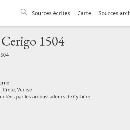
Main navigation
Sources écrites
Carte
Sources arc
search
i Cerigo 1504
1504
erne
e,
Crète,
Venise
sentées par les ambassadeurs de Cythère.