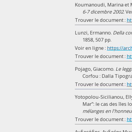
Koumanoudi, Marina et Ma
6-7 dicembre 2002
. Ve
Trouver le document :
ht
Lunzi, Ermanno.
Della co
1858, 507 pp.
Voir en ligne :
https://arc
Trouver le document :
ht
Pojago, Giacomo.
Le legg
Corfou : Dalla Tipogra
Trouver le document :
ht
Yotopolou-Sicilianou, Elly
Mar”: le cas des îles I
mélanges en l'honneur
Trouver le document :
ht
Ανδρεάδης, Ανδρέας Μιχ