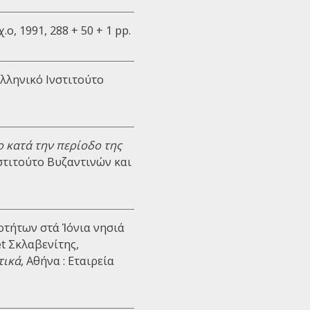
χ.ο, 1991, 288 + 50 + 1 pp.
 Ελληνικό Ινστιτούτο
 κατά την περίοδο της
Ινστιτούτο Βυζαντινών και
οτήτων στά Ἰόνια νησιά
et Σκλαβενίτης,
τικά
, Αθήνα : Εταιρεία