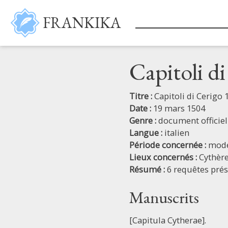
Aller au contenu principal
FRANKIKA
Capitoli d
Titre :
Capitoli di Cerigo 
Date :
19 mars 1504
Genre :
document officiel
Langue :
italien
Période concernée :
mod
Lieux concernés :
Cythèr
Résumé :
6 requêtes pré
Manuscrits
[Capitula Cytherae].