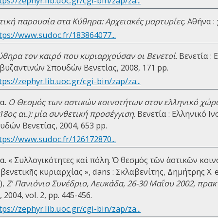
tps://zephyr.lib.uoc.gr/cgi-bin/zap/za...
τική παρουσία στα Κύθηρα: Αρχειακές μαρτυρίες
. Αθήνα : 
tps://www.sudoc.fr/183864077...
ύθηρα τον καιρό που κυριαρχούσαν οι Βενετοί
. Βενετία :
βυζαντινών Σπουδών Βενετίας, 2008, 171 pp.
tps://zephyr.lib.uoc.gr/cgi-bin/zap/za...
α.
Ο Θεσμός των αστικών κοινοτήτων στον ελληνικό χώρο
18ος αι.): μία συνθετική προσέγγιση
. Βενετία : Ελληνικό 
δών Βενετίας, 2004, 653 pp.
tps://www.sudoc.fr/126172870...
. « Συλλογικότητες καί πόλη. Ὁ θεσµός τῶν ἀστικῶν κοιν
βενετικῆς κυριαρχίας », dans : Σκλαβενίτης, Δημήτρης Χ. 
),
Ζ' Πανιόνιο Συνέδριο, Λευκάδα, 26-30 Μαΐου 2002, πρακ
004, vol. 2, pp. 445-456.
tps://zephyr.lib.uoc.gr/cgi-bin/zap/za...