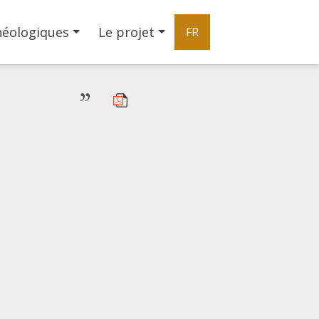
héologiques
Le projet
FR
”