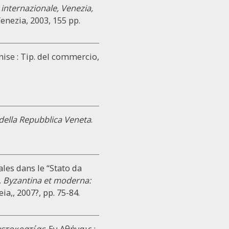
 internazionale, Venezia,
 Venezia, 2003, 155 pp.
enise : Tip. del commercio,
a della Repubblica Veneta
.
ales dans le “Stato da
,
Byzantina et moderna:
ia,, 2007?, pp. 75-84.
νετοκρατίας
. Eν Αθήναις :