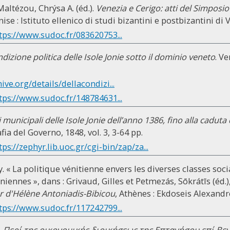
ltézou, Chrýsa A. (éd.).
Venezia e Cerigo: atti del Simposio
nise : Istituto ellenico di studi bizantini e postbizantini di
tps://www.sudoc.fr/083620753...
ndizione politica delle Isole Jonie sotto il dominio veneto
. V
hive.org/details/dellacondizi...
tps://www.sudoc.fr/148784631...
i municipali delle Isole Jonie dell’anno 1386, fino alla cadut
fia del Governo, 1848, vol. 3, 3-64 pp.
tps://zephyr.lib.uoc.gr/cgi-bin/zap/za...
. « La politique vénitienne envers les diverses classes soci
oniennes », dans : Grivaud, Gilles et Petmezás, Sōkrátīs (éd.)
 d'Hélène Antoniadis-Bibicou
, Athènes : Ekdoseis Alexandre
tps://www.sudoc.fr/117242799...
.
Περί της οικονομικής διοικήσεως της Επτανήσου επί Βε