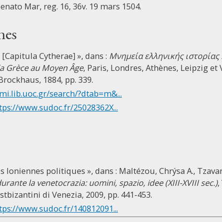
Senato Mar, reg. 16, 36v. 19 mars 1504.
nes
[Capitula Cytherae] », dans :
Μνημεία ελληνικής ιστορίας 
e la Grèce au Moyen Âge
, Paris, Londres, Athènes, Leipzig e
Brockhaus, 1884, pp. 339.
mi.lib.uoc.gr/search/?dtab=m&...
tps://www.sudoc.fr/25028362X...
es Ioniennes politiques », dans : Maltézou, Chrýsa A., Tzavar
durante la venetocrazia: uomini, spazio, idee (XIII-XVIII sec.)
,
ostbizantini di Venezia, 2009, pp. 441-453.
tps://www.sudoc.fr/140812091...