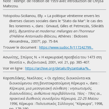
Note : Réimpr. de l'édition de 1959 avec introduction de Chrysa
Maltezou.
Yotopolou-Sicilianou, Elly. « La politique vénitienne envers les
diverses classes sociales dans le “Stato da Mar”: le cas des
îles Ioniennes », dans : Grivaud, Gilles et Petmezás, Sōkrátīs
(éd.),
Byzantina et moderna: mélanges en l'honneur
d'Hélène Antoniadis-Bibicou
, Athènes : Ekdoseis
Alexandreia,, 2007?, pp. 75-84.
Trouver le document :
https://www.sudoc.fr/117242799...
Ασωνίτης, Σπύρος Ν. « Η κερκυραϊκή πρεσβεία του 1473 στη
Βενετία »,
Βυζαντιακά
, 2001, vol. 21, pp. 385-407.
Voir en ligne :
https://archive.org/details/Byzantiaka/%...
Καραπιδάκης, Νικόλαος. « Οι σχέσεις διοικούντα και
διοικούμενου στη βενετοκρατούμενη Κέρκυρα », dans :
Κέρκυρα, μια μεσογειακή σύνθεση : νησιωτισμός,
διασυνδέσεις, ανθώπινα περιβάλλοντα, 16ος - 19ος αι.,
πρακτικά διεθνούς συνεδρίου Κέρκυρα, 22-25 Μαϊου
1996
, Κέρκυρα : Πολιτιστικός Σύλλογος "Κόρκυρα", 1998,
pp. 179-190.