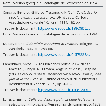
Note : Version grecque du catalogue de l'exposition de 1994.
Concina, Ennio et Nikiforou-Testone, Aliki (éd.).
Corfù: Storia,
spazio urbano e architettura XIV-XIX sec.
. Corfou :
Associazione culturale "Korkira", 1994, 182 pp.
Trouver le document :
https://www.sudoc.fr/198608527...
Note : Version italienne du catalogue de l'exposition de 1994.
Dudan, Bruno.
Il dominio veneziano di Levante
. Bologne : N.
Zanichelli, 1938, xi + 299 pp.
Trouver le document :
https://www.sudoc.fr/045733384...
Karapidakis, Nikos E. « Îles Ioniennes politiques », dans :
Maltézou, Chrýsa A., Tzavara, Angeliki et Vlassi, Despina
(éd.),
I Greci durante la venetocrazia: uomini, spazio, idee
(XIII-XVIII sec.)
, Venise : Istituto ellenico di studi bizantini e
postbizantini di Venezia, 2009, pp. 441-453.
Trouver le document :
https://www.sudoc.fr/140812091...
Lunzi, Ermanno.
Della condizione politica delle Isole Jonie
sotto il dominio veneto
. Venise : Tip. del commercio, 1858,