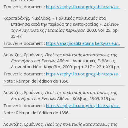
Trouver le document :
https://zephyr.lib.uoc.gr/cgi-bin/zap/za...
Καραπιδάκης, Νικόλαος. « Πολιτικός πολιτισμός στα
Επτάνησα κατά την περίοδο της ενετοκρατίας »,
Δελτίον
της Αναγνωστικής Εταιρίας Κερκύρας
, 2003, vol. 25, pp.
35-47.
Trouver le document :
https://anagnostiki-etairia-kerkyras.eu/...
Λούντζης, Ερμάννος.
Περί της πολιτικής καταστάσεως της
Επτανήσου επί Ενετών
. Αθήνα : Αναστατικές Εκδόσεις
Διονυσίου Νότη Καραβία, 2000, ριή + 217 + 22 + ΧΧΙΙ pp.
Trouver le document :
https://zephyr.lib.uoc.gr/cgi-bin/zap/za...
Note : Réimpr. de l'édition de 1856.
Λούντζης, Ερμάννος.
Περί της πολιτικής καταστάσεως της
Επτανήσου επί Ενετών
. Αθήνα : Κάλβος, 1969, 319 pp.
Trouver le document :
https://zephyr.lib.uoc.gr/cgi-bin/zap/za...
Note : Réimpr. de l'édition de 1856.
Λούντζης, Ερμάννος.
Περί της πολιτικής καταστάσεως της