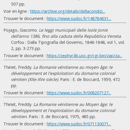
507 pp.
Voir en ligne :
https://archive.org/details/dellacondizi...
Trouver le document :
https://www.sudoc.fr/148784631...
Pojago, Giacomo.
Le leggi municipali delle Isole Jonie
dell’anno 1386, fino alla caduta della Repubblica Veneta
.
Corfou : Dalla Tipografia del Governo, 1846-1848, vol 1, vol.
2, pp. 3-273 pp.
Trouver le document :
https://zephyr.lib.uoc.gr/cgi-bin/zap/za...
Thiriet, Freddy.
La Romanie vénitienne au moyen âge: le
développement et l'exploitation du domaine colonial
vénitien (XIIe-XVe siècle)
. Paris : E. de Boccard, 1959, 472
pp.
Trouver le document :
https://www.sudoc.fr/008207127...
Thiriet, Freddy.
La Romanie vénitienne au Moyen âge: le
développement et l'exploitation du domaine colonial
vénitien
. Paris : E. de Boccard, 1975, 485 pp.
Trouver le document :
https://www.sudoc.fr/071130071...