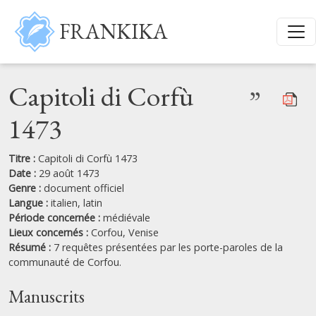
Aller au contenu principal
FRANKIKA
Capitoli di Corfù
”
1473
Titre :
Capitoli di Corfù 1473
Date :
29 août 1473
Genre :
document officiel
Langue :
italien,
latin
Période concernée :
médiévale
Lieux concernés :
Corfou,
Venise
Résumé :
7 requêtes présentées par les porte-paroles de la
communauté de Corfou.
Manuscrits