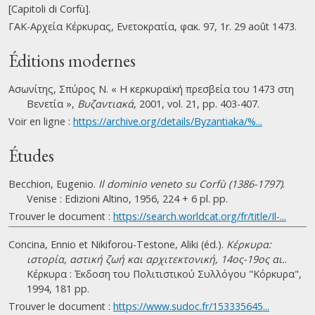
[Capitoli di Corfù].
ΓΑΚ-Αρχεία Κέρκυρας, Ενετοκρατία, φακ. 97, 1r. 29 août 1473.
Éditions modernes
Ασωνίτης, Σπύρος Ν. « Η κερκυραϊκή πρεσβεία του 1473 στη
Βενετία »,
Βυζαντιακά
, 2001, vol. 21, pp. 403-407.
Voir en ligne :
https://archive.org/details/Byzantiaka/%...
Études
Becchion, Eugenio.
Il dominio veneto su Corfù (1386-1797)
.
Venise : Edizioni Altino, 1956, 224 + 6 pl. pp.
Trouver le document :
https://search.worldcat.org/fr/title/Il-...
Concina, Ennio et Nikiforou-Testone, Aliki (éd.).
Κέρκυρα:
ιστορία, αστική ζωή και αρχιτεκτονική, 14ος-19ος αι.
.
Κέρκυρα : Έκδοση του Πολιτιστικού Συλλόγου "Κόρκυρα",
1994, 181 pp.
Trouver le document :
https://www.sudoc.fr/153335645...