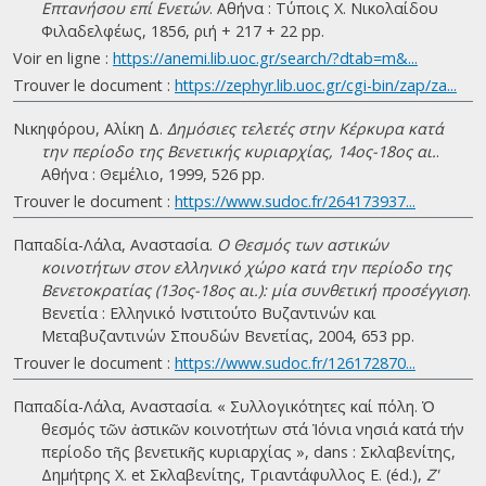
Επτανήσου επί Ενετών
. Αθήνα : Τύποις Χ. Νικολαίδου
Φιλαδελφέως, 1856, ριή + 217 + 22 pp.
Voir en ligne :
https://anemi.lib.uoc.gr/search/?dtab=m&...
Trouver le document :
https://zephyr.lib.uoc.gr/cgi-bin/zap/za...
Νικηφόρου, Αλίκη Δ.
Δημόσιες τελετές στην Κέρκυρα κατά
την περίοδο της Βενετικής κυριαρχίας, 14ος-18ος αι.
.
Αθήνα : Θεμέλιο, 1999, 526 pp.
Trouver le document :
https://www.sudoc.fr/264173937...
Παπαδία-Λάλα, Αναστασία.
Ο Θεσμός των αστικών
κοινοτήτων στον ελληνικό χώρο κατά την περίοδο της
Βενετοκρατίας (13ος-18ος αι.): μία συνθετική προσέγγιση
.
Βενετία : Ελληνικό Ινστιτούτο Βυζαντινών και
Μεταβυζαντινών Σπουδών Βενετίας, 2004, 653 pp.
Trouver le document :
https://www.sudoc.fr/126172870...
Παπαδία-Λάλα, Αναστασία. « Συλλογικότητες καί πόλη. Ὁ
θεσµός τῶν ἀστικῶν κοινοτήτων στά Ἰόνια νησιά κατά τήν
περίοδο τῆς βενετικῆς κυριαρχίας », dans : Σκλαβενίτης,
Δημήτρης Χ. et Σκλαβενίτης, Τριαντάφυλλος Ε. (éd.),
Ζ'