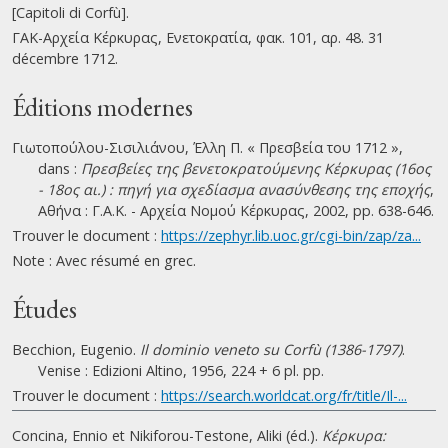
[Capitoli di Corfù].
ΓΑΚ-Αρχεία Κέρκυρας, Ενετοκρατία, φακ. 101, αρ. 48. 31
décembre 1712.
Éditions modernes
Γιωτοπούλου-Σισιλιάνου, Έλλη Π. « Πρεσβεία του 1712 »,
dans :
Πρεσβείες της βενετοκρατούμενης Κέρκυρας (16ος
- 18ος αι.) : πηγή για σχεδίασμα ανασύνθεσης της εποχής
,
Αθήνα : Γ.Α.Κ. - Αρχεία Νομού Κέρκυρας, 2002, pp. 638-646.
Trouver le document :
https://zephyr.lib.uoc.gr/cgi-bin/zap/za...
Note : Avec résumé en grec.
Études
Becchion, Eugenio.
Il dominio veneto su Corfù (1386-1797)
.
Venise : Edizioni Altino, 1956, 224 + 6 pl. pp.
Trouver le document :
https://search.worldcat.org/fr/title/Il-...
Concina, Ennio et Nikiforou-Testone, Aliki (éd.).
Κέρκυρα: