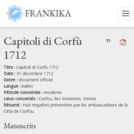
Aller au contenu principal
FRANKIKA
Capitoli di Corfù
”
1712
Titre :
Capitoli di Corfù 1712
Date :
31 décembre 1712
Genre :
document officiel
Langue :
italien
Période concernée :
moderne
Lieux concernés :
Corfou,
îles Ioniennes,
Venise
Résumé :
Huit requêtes présentées par les ambassadeurs de la
Città de Corfou.
Manuscrits