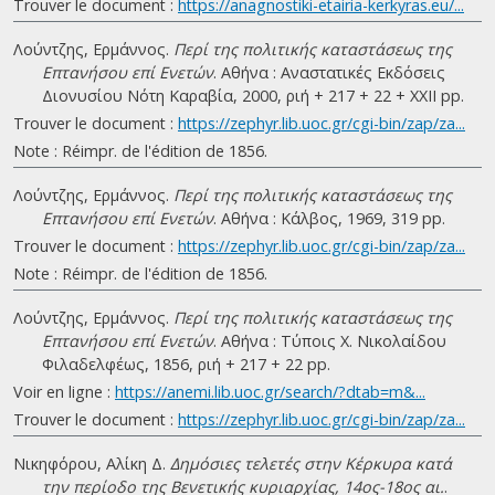
Trouver le document :
https://anagnostiki-etairia-kerkyras.eu/...
Λούντζης, Ερμάννος.
Περί της πολιτικής καταστάσεως της
Επτανήσου επί Ενετών
. Αθήνα : Αναστατικές Εκδόσεις
Διονυσίου Νότη Καραβία, 2000, ριή + 217 + 22 + ΧΧΙΙ pp.
Trouver le document :
https://zephyr.lib.uoc.gr/cgi-bin/zap/za...
Note : Réimpr. de l'édition de 1856.
Λούντζης, Ερμάννος.
Περί της πολιτικής καταστάσεως της
Επτανήσου επί Ενετών
. Αθήνα : Κάλβος, 1969, 319 pp.
Trouver le document :
https://zephyr.lib.uoc.gr/cgi-bin/zap/za...
Note : Réimpr. de l'édition de 1856.
Λούντζης, Ερμάννος.
Περί της πολιτικής καταστάσεως της
Επτανήσου επί Ενετών
. Αθήνα : Τύποις Χ. Νικολαίδου
Φιλαδελφέως, 1856, ριή + 217 + 22 pp.
Voir en ligne :
https://anemi.lib.uoc.gr/search/?dtab=m&...
Trouver le document :
https://zephyr.lib.uoc.gr/cgi-bin/zap/za...
Νικηφόρου, Αλίκη Δ.
Δημόσιες τελετές στην Κέρκυρα κατά
την περίοδο της Βενετικής κυριαρχίας, 14ος-18ος αι.
.