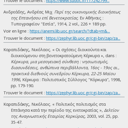
Trouver le document :
https://www.sudoc.fr/117242799...
Ανδρεάδης, Ανδρέας Μιχ.
Περί της οικονομικής διοικήσεως
της Επτανήσου επί Βενετοκρατίας
. Eν Αθήναις :
Τυπογραφείον "Εστία", 1914, 2 vol., 226 + 189 pp.
Voir en ligne :
https://anemi.lib.uoc.gr/search/?dtab=m&...
Trouver le document :
https://zephyr.lib.uoc.gr/cgi-bin/zap/za...
Καραπιδάκης, Νικόλαος. « Οι σχέσεις διοικούντα και
διοικούμενου στη βενετοκρατούμενη Κέρκυρα », dans :
Κέρκυρα, μια μεσογειακή σύνθεση : νησιωτισμός,
διασυνδέσεις, ανθώπινα περιβάλλοντα, 16ος - 19ος αι.,
πρακτικά διεθνούς συνεδρίου Κέρκυρα, 22-25 Μαϊου
1996
, Κέρκυρα : Πολιτιστικός Σύλλογος "Κόρκυρα", 1998,
pp. 179-190.
Trouver le document :
https://zephyr.lib.uoc.gr/cgi-bin/zap/za...
Καραπιδάκης, Νικόλαος. « Πολιτικός πολιτισμός στα
Επτάνησα κατά την περίοδο της ενετοκρατίας »,
Δελτίον
της Αναγνωστικής Εταιρίας Κερκύρας
, 2003, vol. 25, pp.
35-47.