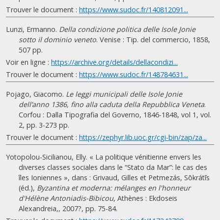
Trouver le document :
https://www.sudoc.fr/140812091...
Lunzi, Ermanno.
Della condizione politica delle Isole Jonie
sotto il dominio veneto
. Venise : Tip. del commercio, 1858,
507 pp.
Voir en ligne :
https://archive.org/details/dellacondizi...
Trouver le document :
https://www.sudoc.fr/148784631...
Pojago, Giacomo.
Le leggi municipali delle Isole Jonie
dell’anno 1386, fino alla caduta della Repubblica Veneta
.
Corfou : Dalla Tipografia del Governo, 1846-1848, vol 1, vol.
2, pp. 3-273 pp.
Trouver le document :
https://zephyr.lib.uoc.gr/cgi-bin/zap/za...
Yotopolou-Sicilianou, Elly. « La politique vénitienne envers les
diverses classes sociales dans le “Stato da Mar”: le cas des
îles Ioniennes », dans : Grivaud, Gilles et Petmezás, Sōkrátīs
(éd.),
Byzantina et moderna: mélanges en l'honneur
d'Hélène Antoniadis-Bibicou
, Athènes : Ekdoseis
Alexandreia,, 2007?, pp. 75-84.