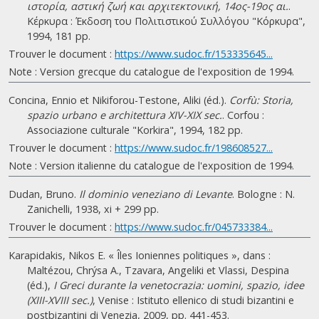
ιστορία, αστική ζωή και αρχιτεκτονική, 14ος-19ος αι.
.
Κέρκυρα : Έκδοση του Πολιτιστικού Συλλόγου "Κόρκυρα",
1994, 181 pp.
Trouver le document :
https://www.sudoc.fr/153335645...
Note : Version grecque du catalogue de l'exposition de 1994.
Concina, Ennio et Nikiforou-Testone, Aliki (éd.).
Corfù: Storia,
spazio urbano e architettura XIV-XIX sec.
. Corfou :
Associazione culturale "Korkira", 1994, 182 pp.
Trouver le document :
https://www.sudoc.fr/198608527...
Note : Version italienne du catalogue de l'exposition de 1994.
Dudan, Bruno.
Il dominio veneziano di Levante
. Bologne : N.
Zanichelli, 1938, xi + 299 pp.
Trouver le document :
https://www.sudoc.fr/045733384...
Karapidakis, Nikos E. « Îles Ioniennes politiques », dans :
Maltézou, Chrýsa A., Tzavara, Angeliki et Vlassi, Despina
(éd.),
I Greci durante la venetocrazia: uomini, spazio, idee
(XIII-XVIII sec.)
, Venise : Istituto ellenico di studi bizantini e
postbizantini di Venezia, 2009, pp. 441-453.