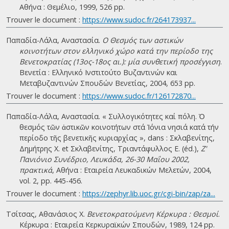
Αθήνα : Θεμέλιο, 1999, 526 pp.
Trouver le document :
https://www.sudoc.fr/264173937...
Παπαδία-Λάλα, Αναστασία.
Ο Θεσμός των αστικών
κοινοτήτων στον ελληνικό χώρο κατά την περίοδο της
Βενετοκρατίας (13ος-18ος αι.): μία συνθετική προσέγγιση
.
Βενετία : Ελληνικό Ινστιτούτο Βυζαντινών και
Μεταβυζαντινών Σπουδών Βενετίας, 2004, 653 pp.
Trouver le document :
https://www.sudoc.fr/126172870...
Παπαδία-Λάλα, Αναστασία. « Συλλογικότητες καί πόλη. Ὁ
θεσµός τῶν ἀστικῶν κοινοτήτων στά Ἰόνια νησιά κατά τήν
περίοδο τῆς βενετικῆς κυριαρχίας », dans : Σκλαβενίτης,
Δημήτρης Χ. et Σκλαβενίτης, Τριαντάφυλλος Ε. (éd.),
Ζ'
Πανιόνιο Συνέδριο, Λευκάδα, 26-30 Μαΐου 2002,
πρακτικά
, Αθήνα : Εταιρεία Λευκαδικών Μελετών, 2004,
vol. 2, pp. 445-456.
Trouver le document :
https://zephyr.lib.uoc.gr/cgi-bin/zap/za...
Τσίτσας, Αθανάσιος Χ.
Βενετοκρατούμενη Κέρκυρα : Θεσμοί
.
Κέρκυρα : Εταιρεία Κερκυραϊκών Σπουδών, 1989, 124 pp.