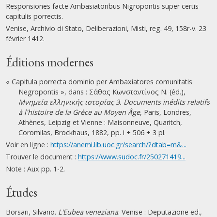
Responsiones facte Ambasiatoribus Nigropontis super certis
capitulis porrectis.
Venise, Archivio di Stato, Deliberazioni, Misti, reg. 49, 158r-v. 23
février 1412.
Éditions modernes
« Capitula porrecta dominio per Ambaxiatores comunitatis
Negropontis », dans : Σάθας Κωνσταντίνος Ν. (éd.),
Μνημεία ελληνικής ιστορίας 3. Documents inédits relatifs
à l'histoire de la Grèce au Moyen Âge
, Paris, Londres,
Athènes, Leipzig et Vienne : Maisonneuve, Quaritch,
Coromilas, Brockhaus, 1882, pp. i + 506 + 3 pl.
Voir en ligne :
https://anemi.lib.uoc.gr/search/?dtab=m&...
Trouver le document :
https://www.sudoc.fr/250271419...
Note : Aux pp. 1-2.
Études
Borsari, Silvano.
L'Eubea veneziana
. Venise : Deputazione ed.,