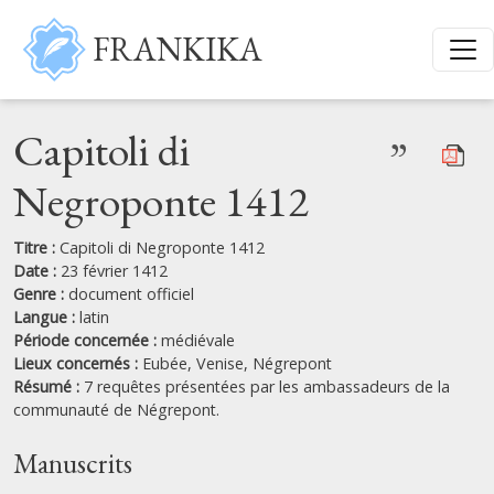
Aller au contenu principal
FRANKIKA
Capitoli di
”
Negroponte 1412
Titre :
Capitoli di Negroponte 1412
Date :
23 février 1412
Genre :
document officiel
Langue :
latin
Période concernée :
médiévale
Lieux concernés :
Eubée,
Venise,
Négrepont
Résumé :
7 requêtes présentées par les ambassadeurs de la
communauté de Négrepont.
Manuscrits