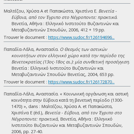
Μαλτέζου, Χρύσα Α et Παπακώστα, Χριστίνα Ε.
Βενετία -
Εύβοια, από τον Έγριπο στο Νέγροποντε: πρακτικά
.
Βενετία, Αθήνα : Ελληνικό Ινστιτούτο Βυζαντινών και
Μεταβυζαντινών Σπουδών, 2006, 412 + 19 pp.
Trouver le document :
https://www.sudoc.fr/126194696...
Παπαδία-Λάλα, Αναστασία.
Ο Θεσμός των αστικών
κοινοτήτων στον ελληνικό χώρο κατά την περίοδο της
Βενετοκρατίας (13ος-18ος αι.): μία συνθετική προσέγγιση
.
Βενετία : Ελληνικό Ινστιτούτο Βυζαντινών και
Μεταβυζαντινών Σπουδών Βενετίας, 2004, 653 pp.
Trouver le document :
https://www.sudoc.fr/126172870...
Παπαδία-Λάλα, Αναστασία. « Κοινωνική οργάνωση και αστική
κοινότητα στην Εύβοια κατά τη βενετική περίοδο (1300-
1470) », dans : Μαλτέζου, Χρύσα Α. et Παπακώστα,
Χριστίνα Ε (éd.),
Βενετία - Εύβοια, από τον Έγριπο στο
Νέγροποντε: πρακτικά
, Βενετία, Αθήνα : Ελληνικό
Ινστιτούτο Βυζαντινών και Μεταβυζαντινών Σπουδών,
2006, pp. 27-40.