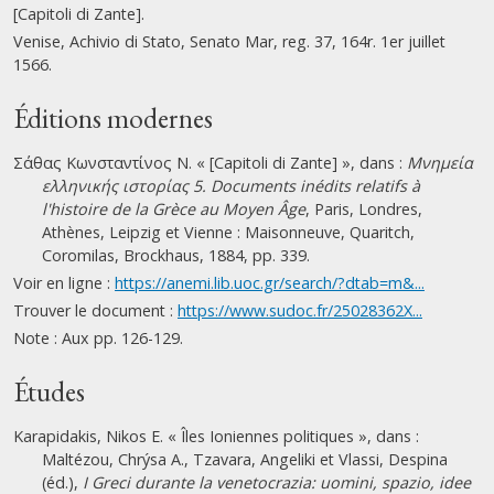
[Capitoli di Zante].
Venise, Achivio di Stato, Senato Mar, reg. 37, 164r. 1er juillet
1566.
Éditions modernes
Σάθας Κωνσταντίνος Ν. « [Capitoli di Zante] », dans :
Μνημεία
ελληνικής ιστορίας 5. Documents inédits relatifs à
l'histoire de la Grèce au Moyen Âge
, Paris, Londres,
Athènes, Leipzig et Vienne : Maisonneuve, Quaritch,
Coromilas, Brockhaus, 1884, pp. 339.
Voir en ligne :
https://anemi.lib.uoc.gr/search/?dtab=m&...
Trouver le document :
https://www.sudoc.fr/25028362X...
Note : Aux pp. 126-129.
Études
Karapidakis, Nikos E. « Îles Ioniennes politiques », dans :
Maltézou, Chrýsa A., Tzavara, Angeliki et Vlassi, Despina
(éd.),
I Greci durante la venetocrazia: uomini, spazio, idee