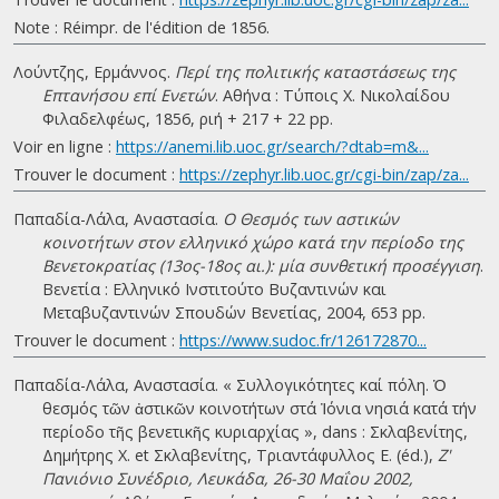
Note : Réimpr. de l'édition de 1856.
Λούντζης, Ερμάννος.
Περί της πολιτικής καταστάσεως της
Επτανήσου επί Ενετών
. Αθήνα : Τύποις Χ. Νικολαίδου
Φιλαδελφέως, 1856, ριή + 217 + 22 pp.
Voir en ligne :
https://anemi.lib.uoc.gr/search/?dtab=m&...
Trouver le document :
https://zephyr.lib.uoc.gr/cgi-bin/zap/za...
Παπαδία-Λάλα, Αναστασία.
Ο Θεσμός των αστικών
κοινοτήτων στον ελληνικό χώρο κατά την περίοδο της
Βενετοκρατίας (13ος-18ος αι.): μία συνθετική προσέγγιση
.
Βενετία : Ελληνικό Ινστιτούτο Βυζαντινών και
Μεταβυζαντινών Σπουδών Βενετίας, 2004, 653 pp.
Trouver le document :
https://www.sudoc.fr/126172870...
Παπαδία-Λάλα, Αναστασία. « Συλλογικότητες καί πόλη. Ὁ
θεσµός τῶν ἀστικῶν κοινοτήτων στά Ἰόνια νησιά κατά τήν
περίοδο τῆς βενετικῆς κυριαρχίας », dans : Σκλαβενίτης,
Δημήτρης Χ. et Σκλαβενίτης, Τριαντάφυλλος Ε. (éd.),
Ζ'
Πανιόνιο Συνέδριο, Λευκάδα, 26-30 Μαΐου 2002,