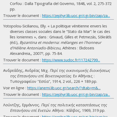
Corfou : Dalla Tipografia del Governo, 1848, vol. 2, 275-372
pp.
Trouver le document :
https://zephyr.lib.uoc.gr/cgi-bin/zap/za...
Yotopolou-Sicilianou, Elly. « La politique vénitienne envers les
diverses classes sociales dans le “Stato da Mar”: le cas des
îles Ioniennes », dans : Grivaud, Gilles et Petmezás, Sōkrátīs
(éd.),
Byzantina et moderna: mélanges en l'honneur
d'Hélène Antoniadis-Bibicou
, Athènes : Ekdoseis
Alexandreia,, 2007?, pp. 75-84.
Trouver le document :
https://www.sudoc.fr/117242799...
Ανδρεάδης, Ανδρέας Μιχ.
Περί της οικονομικής διοικήσεως
της Επτανήσου επί Βενετοκρατίας
. Eν Αθήναις :
Τυπογραφείον "Εστία", 1914, 2 vol., 226 + 189 pp.
Voir en ligne :
https://anemi.lib.uoc.gr/search/?dtab=m&...
Trouver le document :
https://zephyr.lib.uoc.gr/cgi-bin/zap/za...
Λούντζης, Ερμάννος.
Περί της πολιτικής καταστάσεως της
Επτανήσου επί Ενετών
. Αθήνα : Κάλβος, 1969, 319 pp.
Trouver le document :
https://zephyr.lib.uoc.gr/cgi-bin/zap/za...