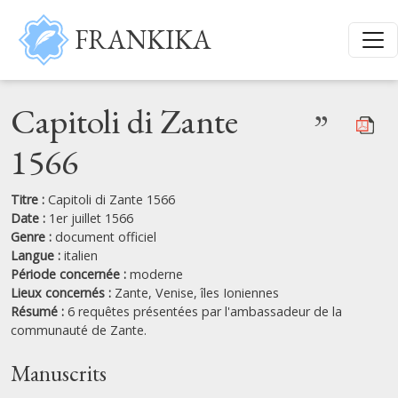
Aller au contenu principal
FRANKIKA
Capitoli di Zante
”
1566
Titre :
Capitoli di Zante 1566
Date :
1er juillet 1566
Genre :
document officiel
Langue :
italien
Période concernée :
moderne
Lieux concernés :
Zante,
Venise,
îles Ioniennes
Résumé :
6 requêtes présentées par l'ambassadeur de la
communauté de Zante.
Manuscrits