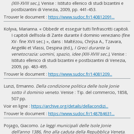
(XIII-XVIII sec.)
, Venise : Istituto ellenico di studi bizantini e
postbizantini di Venezia, 2009, pp. 441-453.
Trouver le document :
https://www.sudoc.fr/140812091...
Kolyva, Marianna. « Obbedir et esseguir tutti l’infrascritti capitoli.
I capitoli dell’isola di Zante durante il dominio veneziano (fine
XV- fine XVII sec.) », dans : Maltézou, Chrýsa A., Tzavara,
Angeliki et Vlassi, Despina (éd.),
I Greci durante la
venetocrazia: uomini, spazio, idee (XIII-XVIII sec.)
, Venise :
Istituto ellenico di studi bizantini e postbizantini di Venezia,
2009, pp. 483-495.
Trouver le document :
https://www.sudoc.fr/14081209...
Lunzi, Ermanno.
Della condizione politica delle Isole Jonie
sotto il dominio veneto
. Venise : Tip. del commercio, 1858,
507 pp.
Voir en ligne :
https://archive.org/details/dellacondizi...
Trouver le document :
https://www.sudoc.fr/148784631...
Pojago, Giacomo.
Le leggi municipali delle Isole Jonie
dell’anno 1386, fino alla caduta della Repubblica Veneta
.