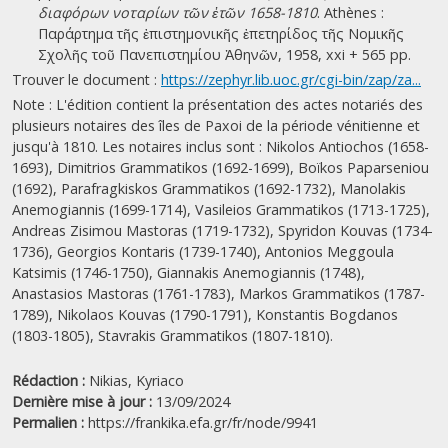
διαφόρων νοταρίων τῶν ἐτῶν 1658-1810
. Athènes :
Παράρτημα τῆς ἐπιστημονικῆς ἐπετηρίδος τῆς Νομικῆς
Σχολῆς τοῦ Πανεπιστημίου Ἀθηνῶν, 1958, xxi + 565 pp.
Trouver le document :
https://zephyr.lib.uoc.gr/cgi-bin/zap/za...
Note : L'édition contient la présentation des actes notariés des
plusieurs notaires des îles de Paxoi de la période vénitienne et
jusqu'à 1810. Les notaires inclus sont : Nikolos Antiochos (1658-
1693), Dimitrios Grammatikos (1692-1699), Boïkos Paparseniou
(1692), Parafragkiskos Grammatikos (1692-1732), Manolakis
Anemogiannis (1699-1714), Vasileios Grammatikos (1713-1725),
Andreas Zisimou Mastoras (1719-1732), Spyridon Kouvas (1734-
1736), Georgios Kontaris (1739-1740), Antonios Meggoula
Katsimis (1746-1750), Giannakis Anemogiannis (1748),
Anastasios Mastoras (1761-1783), Markos Grammatikos (1787-
1789), Nikolaos Kouvas (1790-1791), Konstantis Bogdanos
(1803-1805), Stavrakis Grammatikos (1807-1810).
Rédaction :
Nikias, Kyriaco
Dernière mise à jour :
13/09/2024
Permalien :
https://frankika.efa.gr/fr/node/9941