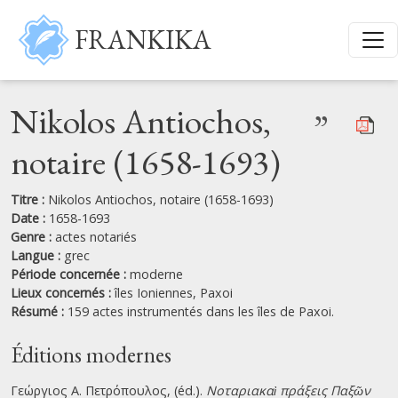
Aller au contenu principal
FRANKIKA
Nikolos Antiochos,
”
notaire (1658-1693)
Titre :
Nikolos Antiochos, notaire (1658-1693)
Date :
1658-1693
Genre :
actes notariés
Langue :
grec
Période concernée :
moderne
Lieux concernés :
îles Ioniennes,
Paxoi
Résumé :
159 actes instrumentés dans les îles de Paxoi.
Éditions modernes
Γεώργιος Α. Πετρόπουλος, (éd.).
Νοταριακαὶ πράξεις Παξῶν