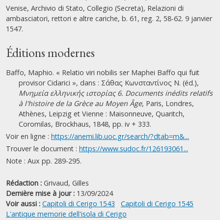
Venise, Archivio di Stato, Collegio (Secreta), Relazioni di
ambasciatori, rettori e altre cariche, b. 61, reg. 2, 58-62. 9 janvier
1547.
Éditions modernes
Baffo, Maphio. « Relatio viri nobilis ser Maphei Baffo qui fuit
provisor Cidarici », dans : Σάθας Κωνσταντίνος Ν. (éd.),
Μνημεία ελληνικής ιστορίας 6. Documents inédits relatifs
à l'histoire de la Grèce au Moyen Âge
, Paris, Londres,
Athènes, Leipzig et Vienne : Maisonneuve, Quaritch,
Coromilas, Brockhaus, 1848, pp. iv + 333.
Voir en ligne :
https://anemi.lib.uoc.gr/search/?dtab=m&...
Trouver le document :
https://www.sudoc.fr/126193061...
Note : Aux pp. 289-295.
Rédaction :
Grivaud, Gilles
Dernière mise à jour :
13/09/2024
Voir aussi :
Capitoli di Cerigo 1543
Capitoli di Cerigo 1545
L'antique memorie dell'isola di Cerigo