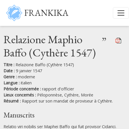
Aller au contenu principal
FRANKIKA
Relazione Maphio
”
Baffo (Cythère 1547)
Titre :
Relazione Baffo (Cythère 1547)
Date :
9 janvier 1547
Genre :
moderne
Langue :
italien
Période concernée :
rapport d'officier
Lieux concernés :
Péloponnèse,
Cythère,
Morée
Résumé :
Rapport sur son mandat de proviseur à Cythère.
Manuscrits
Relatio viri nobilis ser Maphei Baffo qui fuit provisor Cidarici.