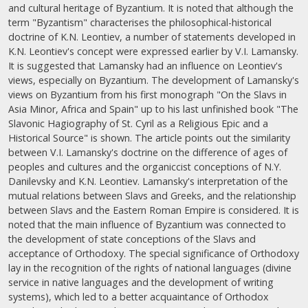
and cultural heritage of Byzantium. It is noted that although the
term "Byzantism" characterises the philosophical-historical
doctrine of K.N. Leontiev, a number of statements developed in
K.N. Leontiev's concept were expressed earlier by V.I. Lamansky.
It is suggested that Lamansky had an influence on Leontiev's
views, especially on Byzantium. The development of Lamansky's
views on Byzantium from his first monograph "On the Slavs in
Asia Minor, Africa and Spain" up to his last unfinished book "The
Slavonic Hagiography of St. Cyril as a Religious Epic and a
Historical Source" is shown. The article points out the similarity
between V.I. Lamansky's doctrine on the difference of ages of
peoples and cultures and the organiccist conceptions of N.Y.
Danilevsky and K.N. Leontiev. Lamansky's interpretation of the
mutual relations between Slavs and Greeks, and the relationship
between Slavs and the Eastern Roman Empire is considered. It is
noted that the main influence of Byzantium was connected to
the development of state conceptions of the Slavs and
acceptance of Orthodoxy. The special significance of Orthodoxy
lay in the recognition of the rights of national languages (divine
service in native languages and the development of writing
systems), which led to a better acquaintance of Orthodox