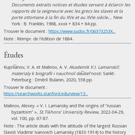
Documents extraits notices et études servant à éclarcir les
rapports de la seigneurie avec les grecs les slaves et la
porte ottomane à la fin du XVe et au XVIe siècle…
. New
York : B. Franklin, 1968, xxxii + 834 + 64 pp.
Trouver le document :
https://www.sudoc.fr/06373253X...
Note : Réimpr. de l'édition de 1884.
Études
Kuprii͡anov, V. A. et Malinov, A. V.
Akademik V.I. Lamanskiĭ:
materialy k biografii i nauchnoĭ dei͡atelʹnosti
. Sankt-
Peterburg : Dmitriĭ Bulanin, 2020, 558 pp.
Trouver le document :
https://searchworks.stanford.edu/view/13...
Malinov, Alexey. « V. I. Lamansky and the origins of “russian
byzantism” »,
St.Tikhons' University Review
, 2022-04-29,
vol. 100, pp. 67-87.
Note : The article deals with the attitude of the largest Russian
Slavist Vladimir Ivanovich Lamansky (1833-1914) to the history