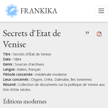
Aller au contenu principal
FRANKIKA
Secrets d'Etat de
”
Venise
Titre :
Secrets d'État de Venise
Date :
1884
Genre :
Sources d'archives
Langue :
italien,
français
Période concernée :
médiévale moderne
Lieux concernés :
Chypre,
Crète,
Dalmatie,
îles Ioniennes
Résumé :
Collection de documents sur la politique de Venise aux
XVe-XVIIIe siècles.
Éditions modernes