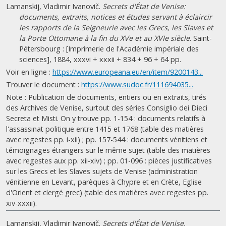
Lamanskij, Vladimir Ivanovič.
Secrets d'État de Venise:
documents, extraits, notices et études servant à éclaircir
les rapports de la Seigneurie avec les Grecs, les Slaves et
la Porte Ottomane à la fin du XVe et au XVIe siècle
. Saint-
Pétersbourg : [Imprimerie de l'Académie impériale des
sciences], 1884, xxxvi + xxxii + 834 + 96 + 64 pp.
Voir en ligne :
https://www.europeana.eu/en/item/9200143...
Trouver le document :
https://www.sudoc.fr/111694035...
Note : Publication de documents, entiers ou en extraits, tirés
des Archives de Venise, surtout des séries Consiglio dei Dieci
Secreta et Misti. On y trouve pp. 1-154 : documents relatifs à
l'assassinat politique entre 1415 et 1768 (table des matières
avec regestes pp. i-xii) ; pp. 157-544 : documents vénitiens et
témoignages étrangers sur le même sujet (table des matières
avec regestes aux pp. xii-xiv) ; pp. 01-096 : pièces justificatives
sur les Grecs et les Slaves sujets de Venise (administration
vénitienne en Levant, parèques à Chypre et en Crète, Eglise
d'Orient et clergé grec) (table des matières avec regestes pp.
xiv-xxxii).
Lamanskij, Vladimir Ivanovič.
Secrets d'État de Venise.