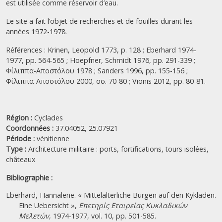
est utilisée comme réservoir d’eau.
Le site a fait l’objet de recherches et de fouilles durant les
années 1972-1978.
Références : Krinen, Leopold 1773, p. 128 ; Eberhard 1974-
1977, pp. 564-565 ; Hoepfner, Schmidt 1976, pp. 291-339 ;
Φίλιππα-Αποστόλου 1978 ; Sanders 1996, pp. 155-156 ;
Φίλιππα-Αποστόλου 2000, σσ. 70-80 ; Vionis 2012, pp. 80-81.
Région :
Cyclades
Coordonnées :
37.04052, 25.07921
Période :
vénitienne
Type :
Architecture militaire : ports, fortifications, tours isolées,
châteaux
Bibliographie :
Eberhard, Hannalene. « Mittelalterliche Burgen auf den Kykladen.
Eine Uebersicht »,
Επετηρίς Εταιρείας Κυκλαδικών
Μελετών
, 1974-1977, vol. 10, pp. 501-585.