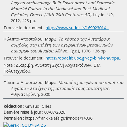
Aegean Archaeology: Built Environment and Domestic
Material Culture in the Medieval and Post-Medieval
Cyclades, Greece (13th-20th Centuries AD)
. Leyde : UP,
2012, 423 pp.
Trouver le document :
https://www.sudoc.fr/16902301X...
Φίλιππα-Αποστόλου, Μαρώ.
Το κάστρο της Αντιπάρου:
συμβολή στη μελέτη των οχυρωμένων μεσαιωνικών
οικισμών του Αιγαίου
. Αθήνα : [χ.ε.], 1978, 136 pp.
Trouver le document :
https://opac.lib.uoc.gr/cgi-bin/koha/opa...
Note : Διατριβή. Ανωτάτη Σχολή Αρχιτεκτόνων, Ε.Μ.
Πολυτεχνείου.
Φίλιππα-Αποστόλου, Μαρώ.
Μικροί οχυρωμένοι οικισμοί του
Αιγαίου – Στα ίχνη της ιστορικής τους ταυτότητας,
.
Αθήνα : Ερίννη, 2000
Rédaction :
Grivaud, Gilles
Dernière mise à jour :
03/07/2026
Permalien :
https://frankika.efa.gr/fr/node/14336