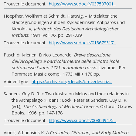
Trouver le document :
https://www.sudoc.fr/037507001...
Hoepfner, Wolfram et Schmidt, Hartwig. « Mittelalterliche
Städtegründungen auf den Kykladeninseln Antiparos und
Kimolos »,
Jahrbuch des Deutschen Archäologischen
Instituts
, 1991, vol. 76, pp. 291-339.
Trouver le document :
https://www.sudoc.fr/013679317...
Pasch di Krienen, Enrico Leonardo.
Breve descrizione
dell'Arcipelago e particolarmente delle diciotto isole
sottomesse l'anno 1771 al dominio russo
. Livourne : Per
Tommaso Masi e comp., 1773, viii + 170 pp.
Voir en ligne :
https://archive.org/details/brevedescriz...
Sanders, Guy D. R. « Two kastra on Melos and their relations in
the Archipelago », dans : Lock, Peter et Sanders, Guy D. R.
(éd.),
The Archaeology of Medieval Greece
, Oxford : Oxbow
Books, 1996, pp. 147-178.
Trouver le document :
https://www.sudoc.fr/008049475...
Vionis, Athanasios K.
A Crusader, Ottoman, and Early Modern