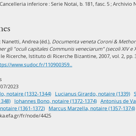
Cancelleria inferiore : Serie Notai, b. 181, fasc. 5 ; Archivio 
nes
: Nanetti, Andrea (éd.),
Documenta veneta Coroni & Methoni 
er gli "oculi capitales Communis veneciarum" (secoli XIV e 
e Ricerche, Istituto di Ricerche Bizantine, 2007, vol. 2, pp. 
tps://www.sudoc.fr/110900359...
s
/07/2023
o, notaire (1332-1344)
Lucianus Girardo, notaire (1339)
1348)
Iohannes Bono, notaire (1372-1374)
Antonius de Vat
 notaire (1361-1372)
Marcus Marzella, notaire (1357-1374)
ika.efa.gr/fr/node/4425