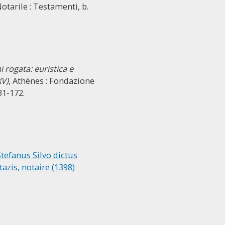
Notarile : Testamenti, b.
rogata: euristica e
XV)
, Athènes : Fondazione
31-172.
Stefanus Silvo dictus
azis, notaire (1398)