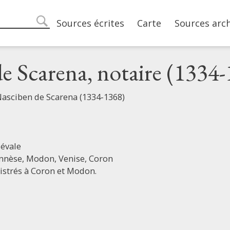
Main navigation
Sources écrites
Carte
Sources arc
search
e Scarena, notaire (1334
Nasciben de Scarena (1334-1368)
évale
nnèse,
Modon,
Venise,
Coron
istrés à Coron et Modon.