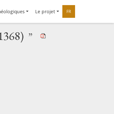
héologiques
Le projet
FR
-1368)
”