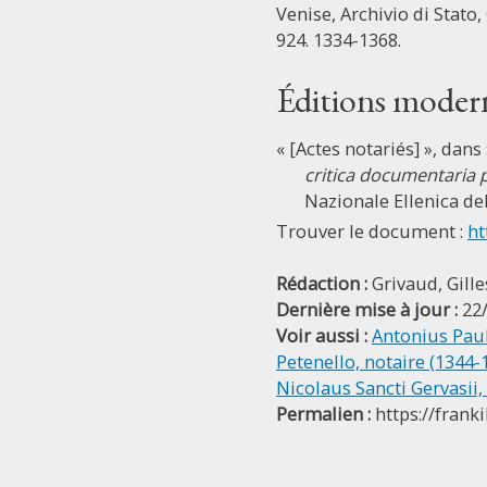
Venise, Archivio di Stato, 
924. 1334-1368.
Éditions moder
« [Actes notariés] », dans 
critica documentaria p
Nazionale Ellenica dell
Trouver le document :
ht
Rédaction :
Grivaud, Gille
Dernière mise à jour :
22
Voir aussi :
Antonius Paul
Petenello, notaire (1344-
Nicolaus Sancti Gervasii,
Permalien :
https://frank