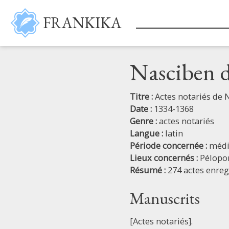
Aller au contenu principal
FRANKIKA
Nasciben d
Titre :
Actes notariés de 
Date :
1334-1368
Genre :
actes notariés
Langue :
latin
Période concernée :
médi
Lieux concernés :
Pélopo
Résumé :
274 actes enreg
Manuscrits
[Actes notariés].