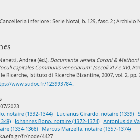
Cancelleria inferiore : Serie Notai, b. 129, fasc. 2 ; Archivio
nes
 Nanetti, Andrea (éd.),
Documenta veneta Coroni & Methoni rog
"oculi capitales Communis veneciarum" (secoli XIV e XV)
, At
e Ricerche, Istituto di Ricerche Bizantine, 2007, vol. 2, pp.
tps://www.sudoc.fr/123993784...
s
/07/2023
o, notaire (1332-1344)
Lucianus Girardo, notaire (1339)
1348)
Iohannes Bono, notaire (1372-1374)
Antonius de Vat
aire (1334-1368)
Marcus Marzella, notaire (1357-1374)
ika.efa.gr/fr/node/4427