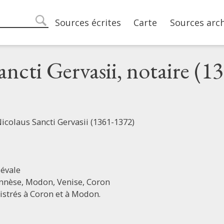
Main navigation
Sources écrites
Carte
Sources arc
search
ncti Gervasii, notaire (1
Nicolaus Sancti Gervasii (1361-1372)
évale
nnèse,
Modon,
Venise,
Coron
istrés à Coron et à Modon.