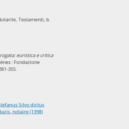
 Notarile, Testamenti, b.
ata: euristica e critica
hènes : Fondazione
 281-355.
Stefanus Silvo dictus
azis, notaire (1398)