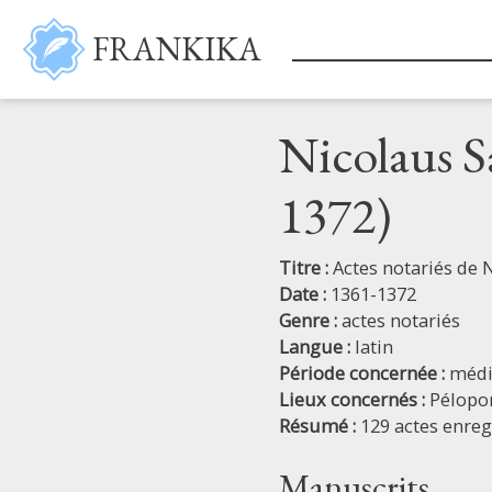
Aller au contenu principal
FRANKIKA
Nicolaus Sa
1372)
Titre :
Actes notariés de 
Date :
1361-1372
Genre :
actes notariés
Langue :
latin
Période concernée :
médi
Lieux concernés :
Pélopo
Résumé :
129 actes enreg
Manuscrits