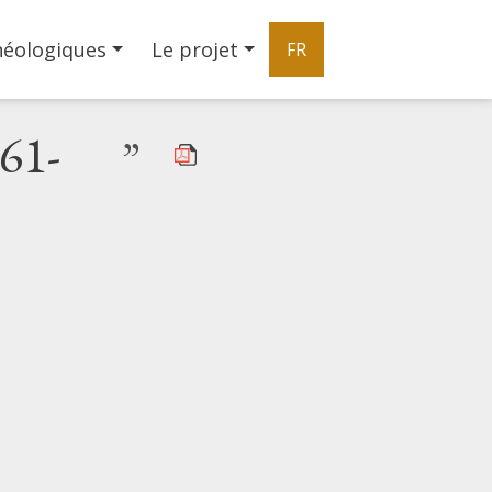
héologiques
Le projet
FR
361-
”