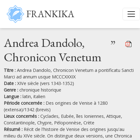
Aller au contenu principal
FRANKIKA
Andrea Dandolo,
”
Chronicon Venetum
Titre :
Andrea Dandolo, Chronicon Venetum a pontificatu Sancti
Marci ad annum usque MCCCXXXIX
Date :
XIVe siècle (vers 1343-1352)
Genre :
chronique historique
Langue :
latin,
italien
Période concernée :
Des origines de Venise à 1280
(extensa)/1342 (brevis)
Lieux concernés :
Cyclades,
Eubée,
îles Ioniennes,
Attique,
Constantinople,
Chypre,
Péloponnèse,
Crète
Résumé :
Récit de l'histoire de Venise des origines jusqu'au
milieu du XIVe siècle. On distingue deux versions, une Chronica