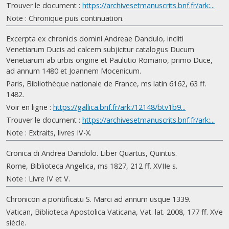
Trouver le document :
https://archivesetmanuscrits.bnf.fr/ark:...
Note : Chronique puis continuation.
Excerpta ex chronicis domini Andreae Dandulo, incliti
Venetiarum Ducis ad calcem subjicitur catalogus Ducum
Venetiarum ab urbis origine et Paulutio Romano, primo Duce,
ad annum 1480 et Joannem Mocenicum.
Paris, Bibliothèque nationale de France, ms latin 6162, 63 ff.
1482.
Voir en ligne :
https://gallica.bnf.fr/ark:/12148/btv1b9...
Trouver le document :
https://archivesetmanuscrits.bnf.fr/ark:...
Note : Extraits, livres IV-X.
Cronica di Andrea Dandolo. Liber Quartus, Quintus.
Rome, Biblioteca Angelica, ms 1827, 212 ff. XVIIe s.
Note : Livre IV et V.
Chronicon a pontificatu S. Marci ad annum usque 1339.
Vatican, Biblioteca Apostolica Vaticana, Vat. lat. 2008, 177 ff. XVe
siècle.