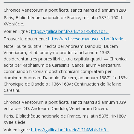
Chronica Venetorum a pontificatu sancti Marci ad annum 1280.
Paris, Bibliothèque nationale de France, ms latin 5874, 160 ff.
XVe siècle.
Voir en ligne :
https://gallica.bnf.fr/ark:/12148/btv1b1...
Trouver le document :
https://archivesetmanuscrits.bnf.fr/ark:...
Note : Suite du titre : "edita per Andream Dandulo, Ducem
Venetiarum, et ab anonymo producta ad annum 1342.
desiderantur tres priores libri et tria capitula quarti. — Chronica
edita per Raphainum de Caresinis, Cancellarium Venetiarum,
continuando historiam post chronicam compilatam per
dominum Andream Dandulo, Ducem, ad annum 1387". 1r-133v :
Chronique de Dandolo ; 136r-160v : Continuation de Rafaino
Caresini.
Chronica Venetorum a pontificatu sancti Marci ad annum 1339
edita per DD. Andream Dandulo, Venetiarum Ducem.
Paris, Bibliothèque nationale de France, ms latin 5875, 1r-188v.
XVIIe siècle.
Voir en ligne :
https://gallica.bnf.fr/ark:/12148/btv1b9...