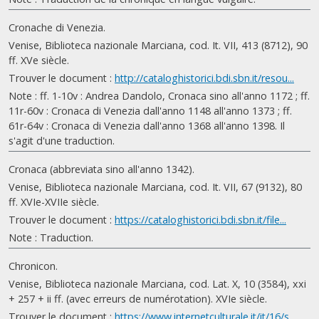
Cronache di Venezia.
Venise, Biblioteca nazionale Marciana, cod. It. VII, 413 (8712), 90
ff. XVe siècle.
Trouver le document :
http://cataloghistorici.bdi.sbn.it/resou...
Note : ff. 1-10v : Andrea Dandolo, Cronaca sino all'anno 1172 ; ff.
11r-60v : Cronaca di Venezia dall'anno 1148 all'anno 1373 ; ff.
61r-64v : Cronaca di Venezia dall'anno 1368 all'anno 1398. Il
s'agit d'une traduction.
Cronaca (abbreviata sino all'anno 1342).
Venise, Biblioteca nazionale Marciana, cod. It. VII, 67 (9132), 80
ff. XVIe-XVIIe siècle.
Trouver le document :
https://cataloghistorici.bdi.sbn.it/file...
Note : Traduction.
Chronicon.
Venise, Biblioteca nazionale Marciana, cod. Lat. X, 10 (3584), xxi
+ 257 + ii ff. (avec erreurs de numérotation). XVIe siècle.
Trouver le document :
https://www.internetculturale.it/it/16/s...