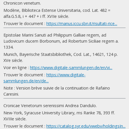
Chronicon venetum.
Modène, Biblioteca Estense Universitaria, cod. Lat. 482 =
alfa.G.5.8, i + 447 + i ff. XVIIe siècle.
Trouver le document :
https://manus.iccu.sbn.it/risultati-rice...
Epistolae Marini Sanuti ad Philippum Galliae regem, ad
Ludovicum ducem Borbonum, ad Robertum Siciliae regem a.
1334.
Munich, Bayerische Staatsbibliothek, Cod. Lat., 14621, 124 p.
XVe siècle.
Voir en ligne :
https://www.digitale-sammlungen.de/en/vi...
Trouver le document :
https://www.digitale-
sammlungen.de/en/de...
Note : Version brève suivie de la continuation de Rafaino
Caresini.
Cronicae Venetorum serenissimi Andrea Dandulo.
New-York, Syracuse University Library, ms Ranke 78, 393 ff.
XVIIIe siècle.
Trouver le document :
https://catalog.syr.edu/vwebv/holdingsIn...