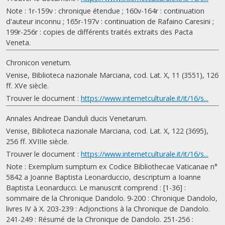
Note : 1r-159v : chronique étendue ; 160v-164r : continuation
d'auteur inconnu ; 165r-197v : continuation de Rafaino Caresini ;
199r-256r : copies de différents traités extraits des Pacta
Veneta.
Chronicon venetum.
Venise, Biblioteca nazionale Marciana, cod. Lat. X, 11 (3551), 126
ff. XVe siècle.
Trouver le document :
https://www.internetculturale.it/it/16/s...
Annales Andreae Danduli ducis Venetarum.
Venise, Biblioteca nazionale Marciana, cod. Lat. X, 122 (3695),
256 ff. XVIIIe siècle.
Trouver le document :
https://www.internetculturale.it/it/16/s...
Note : Exemplum sumptum ex Codice Bibliothecae Vaticanae n°
5842 a Joanne Baptista Leonarduccio, descriptum a Ioanne
Baptista Leonarducci. Le manuscrit comprend : [1-36] :
sommaire de la Chronique Dandolo. 9-200 : Chronique Dandolo,
livres IV à X. 203-239 : Adjonctions à la Chronique de Dandolo.
241-249 : Résumé de la Chronique de Dandolo. 251-256 :