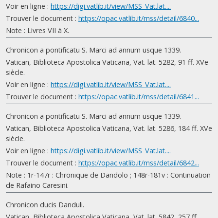
Voir en ligne :
https://digi.vatlib.it/view/MSS_Vat.lat....
Trouver le document :
https://opac.vatlib.it/mss/detail/6840...
Note : Livres VII à X.
Chronicon a pontificatu S. Marci ad annum usque 1339.
Vatican, Biblioteca Apostolica Vaticana, Vat. lat. 5282, 91 ff. XVe
siècle.
Voir en ligne :
https://digi.vatlib.it/view/MSS_Vat.lat....
Trouver le document :
https://opac.vatlib.it/mss/detail/6841...
Chronicon a pontificatu S. Marci ad annum usque 1339.
Vatican, Biblioteca Apostolica Vaticana, Vat. lat. 5286, 184 ff. XVe
siècle.
Voir en ligne :
https://digi.vatlib.it/view/MSS_Vat.lat....
Trouver le document :
https://opac.vatlib.it/mss/detail/6842...
Note : 1r-147r : Chronique de Dandolo ; 148r-181v : Continuation
de Rafaino Caresini.
Chronicon ducis Danduli.
Vatican, Biblioteca Apostolica Vaticana, Vat. lat. 5842, 257 ff.