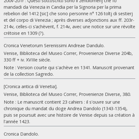
200v-201r : Questi sottoscritti sono li zentilomenj che fo
mandadi da Venezia in Candia per la Signoria per la prima
rebelion del 1412 [sic] che sono personne n° 126 toltj di sestierj
et del corpo di Venezia ; après diverses adjonctions aux ff. 203r-
214v, celles-ci s’achèvent, f. 214v, avec une notice sur une révolte
crétoise en 1309 (?).
Cronica Venetorum Serenissimi Andreae Dandulo.
Venise, Biblioteca del Museo Correr, Provenienze Diverse 204b,
330 ff + iv. XVIIIe siècle.
Note : Version courte qui s'achève en 1341. Manuscrit provenant
de la collection Sagredo.
[Cronica antica di Venetia].
Venise, Biblioteca del Museo Correr, Provenienze Diverse, 380.
Note : Le manuscrit contient 23 cahiers : il s'ouvre sur une
chronique du mandat du doge Andrea Dandolo (1343-1354),
puis se poursuit avec une histoire de Venise depuis sa création à
l'année 1423.
Cronica Dandolo.