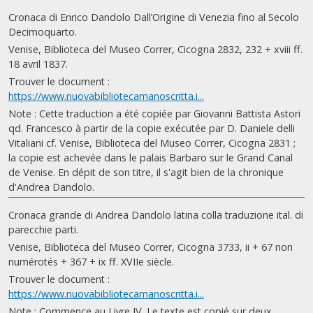
Cronaca di Enrico Dandolo Dall’Origine di Venezia fino al Secolo
Decimoquarto.
Venise, Biblioteca del Museo Correr, Cicogna 2832, 232 + xviii ff.
18 avril 1837.
Trouver le document :
https://www.nuovabibliotecamanoscritta.i...
Note : Cette traduction a été copiée par Giovanni Battista Astori
qd. Francesco à partir de la copie exécutée par D. Daniele delli
Vitaliani cf. Venise, Biblioteca del Museo Correr, Cicogna 2831 ;
la copie est achevée dans le palais Barbaro sur le Grand Canal
de Venise. En dépit de son titre, il s'agit bien de la chronique
d'Andrea Dandolo.
Cronaca grande di Andrea Dandolo latina colla traduzione ital. di
parecchie parti.
Venise, Biblioteca del Museo Correr, Cicogna 3733, ii + 67 non
numérotés + 367 + ix ff. XVIIe siècle.
Trouver le document :
https://www.nuovabibliotecamanoscritta.i...
Note : Commence au Livre IV. Le texte est copié sur deux