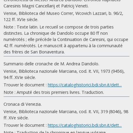
Caresinis Magni Cancellarij et Patricij Veneti.
Venise, Biblioteca del Museo Correr, Wcovich Lazzari, b. 96/2,
122 ff. XVIe siècle.
Note : Texte latin. Le recueil se compose de trois parties
distinctes. La chronique de Dandolo occupe 80 ff non
numérotés ; elle précède la Continuation de Caresini, qui occupe
42 ff. numérotés. Le manuscrit à appartenu à la communauté
des frères de San Bonaventura.
Summario delle cronache de M. Andrea Dandolo.
Venise, Biblioteca nazionale Marciana, cod. It. VII, 1973 (9456),
94 ff. XVIe siècle.
Trouver le document :
https://cataloghistorici.bdi.sbn.it/dett...
Note : Amputé des trois premiers livres. Traduction.
Cronaca di Venezia.
Venise, Biblioteca nazionale Marciana, cod. It. VII, 319 (8046), 98
ff. XVe siècle.
Trouver le document :
https://cataloghistorici.bdi.sbn.it/dett...
Note : Traduction de la chronique en langue vulgaire.