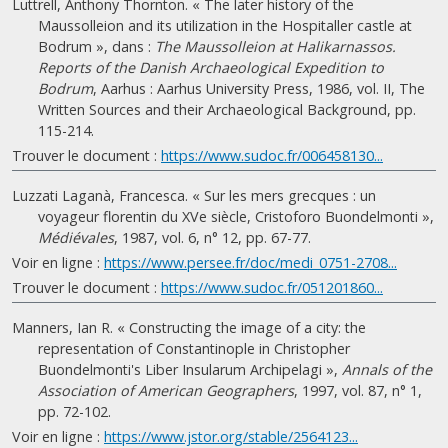
Luttrell, Anthony Thornton. « The later history of the
Maussolleion and its utilization in the Hospitaller castle at
Bodrum », dans :
The Maussolleion at Halikarnassos.
Reports of the Danish Archaeological Expedition to
Bodrum
, Aarhus : Aarhus University Press, 1986, vol. II, The
Written Sources and their Archaeological Background, pp.
115-214.
Trouver le document :
https://www.sudoc.fr/006458130...
Luzzati Laganà, Francesca. « Sur les mers grecques : un
voyageur florentin du XVe siècle, Cristoforo Buondelmonti »,
Médiévales
, 1987, vol. 6, n° 12, pp. 67-77.
Voir en ligne :
https://www.persee.fr/doc/medi_0751-2708...
Trouver le document :
https://www.sudoc.fr/051201860...
Manners, Ian R. « Constructing the image of a city: the
representation of Constantinople in Christopher
Buondelmonti's Liber Insularum Archipelagi »,
Annals of the
Association of American Geographers
, 1997, vol. 87, n° 1,
pp. 72-102.
Voir en ligne :
https://www.jstor.org/stable/2564123...