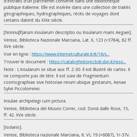
d'extraits d'un parchemin conservé dans une bibliothèque
publique italienne. Elle est insérée dans une collection de traités
géographiques, hydrographiques, récits de voyages dont
certains datent du XIXe siècle.
[Nonnu[ll]arum insularum descriptio ou Insularum maris Aegaei].
Venise, Biblioteca Nazionale Marciana, Lat. X, 123 (=3784), 82 ff.
XVe siècle.
Voir en ligne :
https://www.internetculturale.it/it/16/s...
Trouver le document :
https://cataloghistorici.bdi.sbn.it/reso...
Note : L'insularum se situe aux ff. 2-30. Il est illustré de cartes. Il
ne comporte pas de titre. Il est suivi de Fragmentum
cosmographiae sive historiae rerum ubique gestarum, Aenae
Sylvii Piccolominei.
Insulae archipelagi cum pictura.
Venise, Biblioteca del Museo Correr, cod. Donà dalle Rose, 15,
ff. 42. XVe siècle.
[Isolario].
Venise, Biblioteca nazionale Marciana, It. VI, 19 (=6087), 1r-37v.