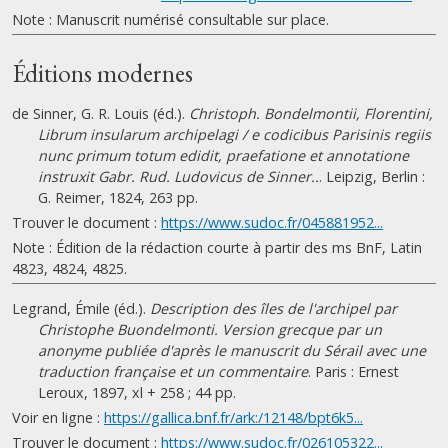
Note : Manuscrit numérisé consultable sur place.
Éditions modernes
de Sinner, G. R. Louis (éd.).
Christoph. Bondelmontii, Florentini,
Librum insularum archipelagi / e codicibus Parisinis regiis
nunc primum totum edidit, praefatione et annotatione
instruxit Gabr. Rud. Ludovicus de Sinner..
. Leipzig, Berlin :
G. Reimer, 1824, 263 pp.
Trouver le document :
https://www.sudoc.fr/045881952...
Note : Édition de la rédaction courte à partir des ms BnF, Latin
4823, 4824, 4825.
Legrand, Émile (éd.).
Description des îles de l'archipel par
Christophe Buondelmonti. Version grecque par un
anonyme publiée d'après le manuscrit du Sérail avec une
traduction française et un commentaire
. Paris : Ernest
Leroux, 1897, xl + 258 ; 44 pp.
Voir en ligne :
https://gallica.bnf.fr/ark:/12148/bpt6k5...
Trouver le document :
https://www.sudoc.fr/026105322...