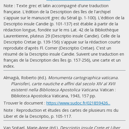
Note : Texte grec et latin accompagné d'une traduction
française. L'édition de la Description des îles de l'archipel
s'appuie sur le manuscrit grec du Sérail (p. 1-100). L'édition de la
Descriptio insule Candie (p. 101-137) est établie à partir de la
rédaction longue, fondée sur le ms Lat. 42 de la Bibliothèque
Laurentienne, pluteus 29 (Descriptio insule Candie). Celle de la
Descriptio Cretae (p. 139-156) s'appuie sur la rédaction courte
reproduite d'après Fl. Corner (Descriptio Cretae). C'est un
résumé de la Descriptio insule Candie. Suivent une traduction en
français de la Description des îles (p. 157-256), une carte et un
index.
Almagià, Roberto (éd.).
Monumenta cartographica vaticana.
Planisferi, carte nautiche e affini dal secolo XIV al XVII
esistenti nella Biblioteca Apostolica Vaticana
. Vatican :
Biblioteca Apostolica Vaticana, 1943, 157 pp.
Trouver le document :
https://www.sudoc.fr/021859426...
Note : Reproduction et études des cartes de plusieurs ms du
Liber et de la Descriptio, p. 105-117.
Van Spitael, Marie-Anne (éd.).
Descriptio insule Crete et Liber