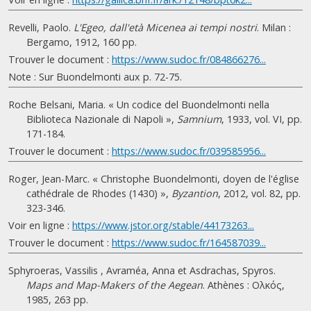
Revelli, Paolo.
L'Egeo, dall'età Micenea ai tempi nostri
. Milan :
Bergamo, 1912, 160 pp.
Trouver le document :
https://www.sudoc.fr/084866276...
Note : Sur Buondelmonti aux p. 72-75.
Roche Belsani, Maria. « Un codice del Buondelmonti nella
Biblioteca Nazionale di Napoli »,
Samnium
, 1933, vol. VI, pp.
171-184.
Trouver le document :
https://www.sudoc.fr/039585956...
Roger, Jean-Marc. « Christophe Buondelmonti, doyen de l'église
cathédrale de Rhodes (1430) »,
Byzantion
, 2012, vol. 82, pp.
323-346.
Voir en ligne :
https://www.jstor.org/stable/44173263...
Trouver le document :
https://www.sudoc.fr/164587039...
Sphyroeras, Vassilis , Avraméa, Anna et Asdrachas, Spyros.
Maps and Map-Makers of the Aegean
. Athènes : Ολκός,
1985, 263 pp.