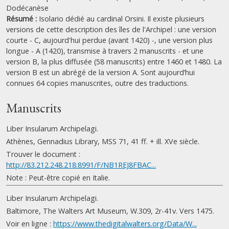
Dodécanèse
Résumé :
Isolario dédié au cardinal Orsini. Il existe plusieurs
versions de cette description des îles de l'Archipel : une version
courte - C, aujourd'hui perdue (avant 1420) -, une version plus
longue - A (1420), transmise à travers 2 manuscrits - et une
version B, la plus diffusée (58 manuscrits) entre 1460 et 1480. La
version B est un abrégé de la version A. Sont aujourd’hui
connues 64 copies manuscrites, outre des traductions.
Manuscrits
Liber Insularum Archipelagi.
Athènes, Gennadius Library, MSS 71, 41 ff. + ill. XVe siècle.
Trouver le document :
http://83.212.248.218:8991/F/NB1REJ8FBAC...
Note : Peut-être copié en Italie.
Liber Insularum Archipelagi.
Baltimore, The Walters Art Museum, W.309, 2r-41v. Vers 1475.
Voir en ligne :
https://www.thedigitalwalters.org/Data/W...