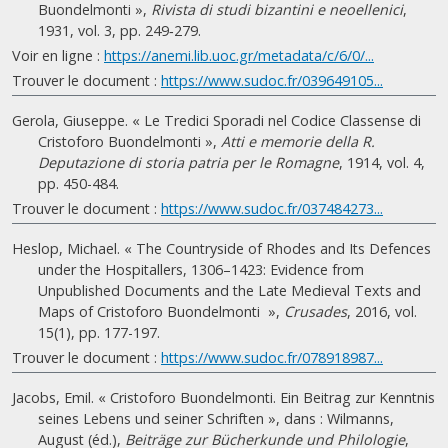
Buondelmonti »,
Rivista di studi bizantini e neoellenici
,
1931, vol. 3, pp. 249‑279.
Voir en ligne :
https://anemi.lib.uoc.gr/metadata/c/6/0/...
Trouver le document :
https://www.sudoc.fr/039649105...
Gerola, Giuseppe. « Le Tredici Sporadi nel Codice Classense di
Cristoforo Buondelmonti »,
Atti e memorie della R.
Deputazione di storia patria per le Romagne
, 1914, vol. 4,
pp. 450-484.
Trouver le document :
https://www.sudoc.fr/037484273...
Heslop, Michael. « The Countryside of Rhodes and Its Defences
under the Hospitallers, 1306–1423: Evidence from
Unpublished Documents and the Late Medieval Texts and
Maps of Cristoforo Buondelmonti »,
Crusades
, 2016, vol.
15(1), pp. 177-197.
Trouver le document :
https://www.sudoc.fr/078918987...
Jacobs, Emil. « Cristoforo Buondelmonti. Ein Beitrag zur Kenntnis
seines Lebens und seiner Schriften », dans : Wilmanns,
August (éd.),
Beiträge zur Bücherkunde und Philologie
,