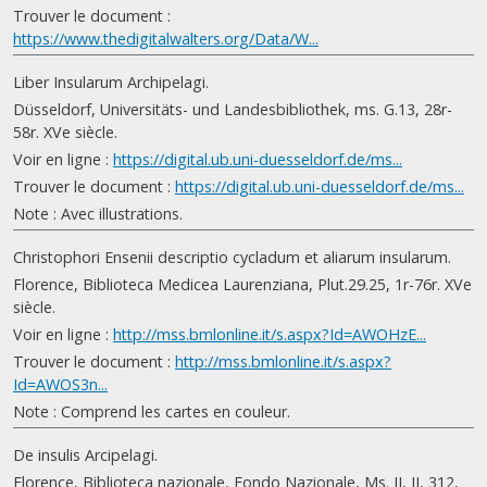
Trouver le document :
https://www.thedigitalwalters.org/Data/W...
Liber Insularum Archipelagi.
Düsseldorf, Universitäts- und Landesbibliothek, ms. G.13, 28r-
58r. XVe siècle.
Voir en ligne :
https://digital.ub.uni-duesseldorf.de/ms...
Trouver le document :
https://digital.ub.uni-duesseldorf.de/ms...
Note : Avec illustrations.
Christophori Ensenii descriptio cycladum et aliarum insularum.
Florence, Biblioteca Medicea Laurenziana, Plut.29.25, 1r-76r. XVe
siècle.
Voir en ligne :
http://mss.bmlonline.it/s.aspx?Id=AWOHzE...
Trouver le document :
http://mss.bmlonline.it/s.aspx?
Id=AWOS3n...
Note : Comprend les cartes en couleur.
De insulis Arcipelagi.
Florence, Biblioteca nazionale, Fondo Nazionale, Ms. II, II, 312,