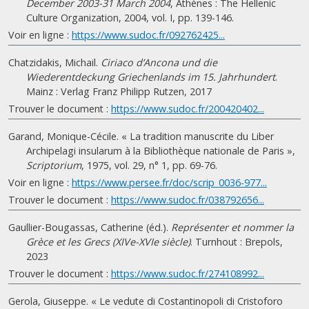
December 2003-31 March 2004
, Athènes : The Hellenic
Culture Organization, 2004, vol. I, pp. 139-146.
Voir en ligne :
https://www.sudoc.fr/092762425...
Chatzidakis, Michail.
Ciriaco d’Ancona und die
Wiederentdeckung Griechenlands im 15. Jahrhundert
.
Mainz : Verlag Franz Philipp Rutzen, 2017
Trouver le document :
https://www.sudoc.fr/200420402...
Garand, Monique-Cécile. « La tradition manuscrite du Liber
Archipelagi insularum à la Bibliothèque nationale de Paris »,
Scriptorium
, 1975, vol. 29, n° 1, pp. 69-76.
Voir en ligne :
https://www.persee.fr/doc/scrip_0036-977...
Trouver le document :
https://www.sudoc.fr/038792656...
Gaullier-Bougassas, Catherine (éd.).
Représenter et nommer la
Grèce et les Grecs (XIVe-XVIe siècle)
. Turnhout : Brepols,
2023
Trouver le document :
https://www.sudoc.fr/274108992...
Gerola, Giuseppe. « Le vedute di Costantinopoli di Cristoforo