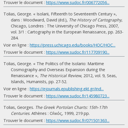
Trouver le document :
https://www.sudoc.fr/006772056...
Tolias, George. « Isolarii, Fifteenth to Seventeenth Century »,
dans : Woodward, David (éd.),
The History of Cartography
,
Chicago, Londres : The University of Chicago Press, 2007,
vol. 3/1 : Cartography in the European Renaissance, pp. 263-
284.
Voir en ligne :
https://press.uchicago.edu/books/HOC/HOC...
Trouver le document :
https://www.sudoc.fr/117709190...
Tolias, George. « The Politics of the Isolario: Maritime
Cosmography and Overseas Expansion during the
Renaissance »,
The Historical Review
, 2012, vol. 9, Seas,
Islands, Humanists, pp. 27‑52.
Voir en ligne :
https://ejournals.epublishing.ekt.gr/ind...
Trouver le document :
https://www.sudoc.fr/145980723...
Tolias, Georges.
The Greek Portolan Charts: 15th-17th
Centuries
. Athènes : Ολκός, 1999, 219 pp.
Trouver le document :
https://www.sudoc.fr/071501363...