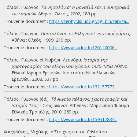
Τόλιας, Γιώργος.
Τα νησολόγια: η μοναξιά και η συντροφιά
των νησιών
. Αθήνα : Ολκός, 2002, 189 pp.
Trouver le document :
https://zephyr.lib.uoc.gr/cgi-bin/zap/za...
Τόλιας, Γιώργος.
Πορτολάνοι: οι Ελληνικοί ναυτικοί χάρτες
.
Αθήνα : Ολκός, 1999, 219 pp.
Trouver le document :
https://www.sudoc.fr/126140006...
Τόλιας, Γιώργος et Ναβάρι, Λεονόρα.
Ιστορία της
χαρτογραφίας του ελληνικού χώρου: 1420-1800
. Αθήνα :
Εθνικό Ιδρυμα Ερευνών, Ινστιτούτο Νεοελληνικών
Ερευνών, 2008, 537 pp.
Trouver le document :
https://www.sudoc.fr/132157772...
Τόλιας, Γιώργος (éd.).
Τό Ἀιγαίο πέλαγος: χαρτογραφία καί
ἱστορία 15ος - 17ος αἰῶνας
. Athènes : Μορφωτικό Ίδρυμα
Εθνικής Τραπέζης, 2010, 269 pp.
Trouver le document :
https://www.sudoc.fr/159517834...
Χατζηδάκης, Μιχάλης. « Στα χνάρια του Cristoforo