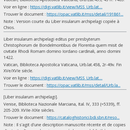
Voir en ligne :
https://digi.vatlib.it/view/MSS_Urb.lat....
Trouver le document :
https://opac.vatlib.it/mss/detail/191861...
Note : Version courte du Liber insularum archipelagi copiée à
Chios.
Liber insularum archipelagi editus per presbyterum
Christophorum de Bondelmontibus de Florentia quem misit de
civitate Rhodi Romam domino Iordano cardinali, anno domini
1422.
Vatican, Biblioteca Apostolica Vaticana, Urb.lat.458, 2r-49v. Fin
XVe/XVIe siècle.
Voir en ligne :
https://digi.vatlib.it/view/MSS_Urb.lat....
Trouver le document :
https://opac.vatlib.it/mss/detail/Urb.la...
[Liber insularum archipelagi].
Venise, Biblioteca Nazionale Marciana, Ital. IV, 333 (=5339), ff.
205-209. XVIIe-XIXe siècles.
Trouver le document :
https://cataloghistorici.bdi.sbn.it/reso...
Note : Il s'agit d'une description manuscrite récente et de copies