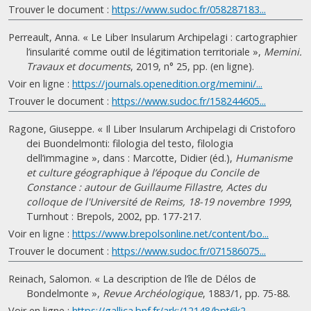
Trouver le document :
https://www.sudoc.fr/058287183...
Perreault, Anna. « Le Liber Insularum Archipelagi : cartographier
l’insularité comme outil de légitimation territoriale »,
Memini.
Travaux et documents
, 2019, n° 25, pp. (en ligne).
Voir en ligne :
https://journals.openedition.org/memini/...
Trouver le document :
https://www.sudoc.fr/158244605...
Ragone, Giuseppe. « Il Liber Insularum Archipelagi di Cristoforo
dei Buondelmonti: filologia del testo, filologia
dell’immagine », dans : Marcotte, Didier (éd.),
Humanisme
et culture géographique à l’époque du Concile de
Constance : autour de Guillaume Fillastre, Actes du
colloque de l'Université de Reims, 18-19 novembre 1999
,
Turnhout : Brepols, 2002, pp. 177-217.
Voir en ligne :
https://www.brepolsonline.net/content/bo...
Trouver le document :
https://www.sudoc.fr/071586075...
Reinach, Salomon. « La description de l’île de Délos de
Bondelmonte »,
Revue Archéologique
, 1883/1, pp. 75-88.
Voir en ligne :
https://gallica.bnf.fr/ark:/12148/bpt6k2...