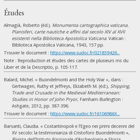
Études
Almagià, Roberto (éd.).
Monumenta cartographica vaticana.
Planisferi, carte nautiche e affini dal secolo XIV al XVII
esistenti nella Biblioteca Apostolica Vaticana
. Vatican :
Biblioteca Apostolica Vaticana, 1943, 157 pp.
Trouver le document :
https://www.sudoc.fr/021859426...
Note : Reproduction et études des cartes de plusieurs ms du
Liber et de la Descriptio, p. 105-117.
Balard, Michel. « Buondelmonti and the Holy War », dans :
Gertwagen, Ruthy et Jeffreys, Elizabeth M. (éd.),
Shipping,
Trade and Crusade in the Medieval Mediterranean:
Studies in Honor of John Pryor
, Farnham-Burlington :
Ashgate, 2012, pp. 387-396.
Trouver le document :
https://www.sudoc.fr/16106986X...
Barsanti, Claudia. « Costantinopoli e l’Egeo nei primi decenni del
XV secolo: la testimonianza di Cristoforo Buondelmonti »,
Rivista dell’Istituto Nazionale d’Archeologia e Storia