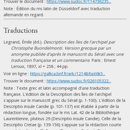
Trouver le document :
https://www.sudoc.fr/114736235...
Note : Édition du ms latin de Düsseldorf avec traduction
allemande en regard.
Traductions
Legrand, Émile (éd.).
Description des îles de l'archipel par
Christophe Buondelmonti. Version grecque par un
anonyme publiée d'après le manuscrit du Sérail avec une
traduction française et un commentaire
. Paris : Ernest
Leroux, 1897, xl + 258 ; 44 pp.
Voir en ligne :
https://gallica.bnf.fr/ark:/12148/bpt6k5...
Trouver le document :
https://www.sudoc.fr/026105322...
Note : Texte grec et latin accompagné d'une traduction
française. L'édition de la Description des îles de l'archipel
s'appuie sur le manuscrit grec du Sérail (p. 1-100). L'édition de la
Descriptio insule Candie (p. 101-137) est établie à partir de la
rédaction longue, fondée sur le ms Lat. 42 de la Bibliothèque
Laurentienne, pluteus 29 (Descriptio insule Candie). Celle de la
Descriptio Cretae (p. 139-156) s'appuie sur la rédaction courte