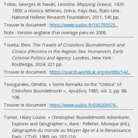
Tolias, Georges et Navári, Leonóra.
Mapping Greece, 1420-
1800: a History
. Athènes, Grèce, Pays-Bas, États-Unis :
National Hellenic Research Foundation, 2011, 545 pp.
Trouver le document :
https://www.sudoc.fr/161793525...
Note : Version anglaise d'un ouvrage paru en 2008.
Tounta, Eleni.
The Travels of Cristoforo Buondelmonti and
Ciriaco d’Ancona in the Aegean Sea: Humanism, Early
Colonial Politics and Agency
. Londres, New York :
Routledge, 2024, 221 pp.
Trouver le document :
https://search.worldcat.org/en/title/142...
Tsougarakis, Dimitris. « Some Remarks on the "Cretica" of
Cristoforo Buondelmonti »,
Αριάδνη
, 1985, vol. 3, pp. 88-
108.
Trouver le document :
https://www.sudoc.fr/036205974...
Turner, Hilary Louise. « Christopher Buondelmonti: Adventurer,
Explorer and Geographer », dans : Pelletier, Monique (éd.),
Géographie du monde au Moyen âge et à la Renaissance
,
Paris : CTHS, 1989, pp. 207‑216.