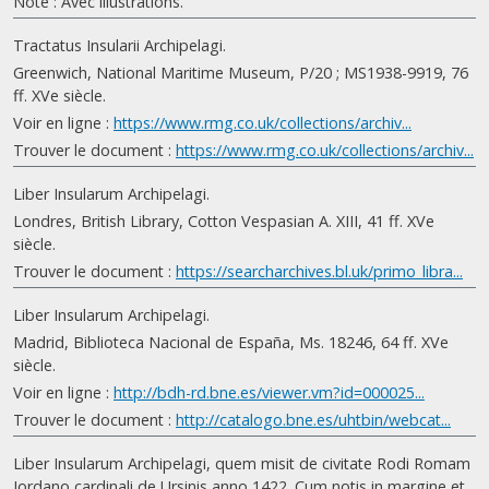
Note : Avec illustrations.
Tractatus Insularii Archipelagi.
Greenwich, National Maritime Museum, P/20 ; MS1938-9919, 76
ff. XVe siècle.
Voir en ligne :
https://www.rmg.co.uk/collections/archiv...
Trouver le document :
https://www.rmg.co.uk/collections/archiv...
Liber Insularum Archipelagi.
Londres, British Library, Cotton Vespasian A. XIII, 41 ff. XVe
siècle.
Trouver le document :
https://searcharchives.bl.uk/primo_libra...
Liber Insularum Archipelagi.
Madrid, Biblioteca Nacional de España, Ms. 18246, 64 ff. XVe
siècle.
Voir en ligne :
http://bdh-rd.bne.es/viewer.vm?id=000025...
Trouver le document :
http://catalogo.bne.es/uhtbin/webcat...
Liber Insularum Archipelagi, quem misit de civitate Rodi Romam
Iordano cardinali de Ursinis anno 1422. Cum notis in margine et