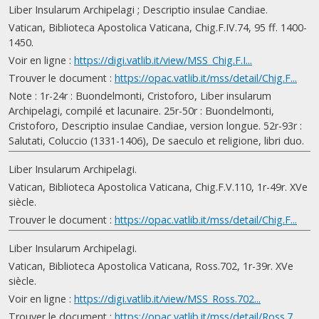
Liber Insularum Archipelagi ; Descriptio insulae Candiae.
Vatican, Biblioteca Apostolica Vaticana, Chig.F.IV.74, 95 ff. 1400-
1450.
Voir en ligne :
https://digi.vatlib.it/view/MSS_Chig.F.I...
Trouver le document :
https://opac.vatlib.it/mss/detail/Chig.F...
Note : 1r-24r : Buondelmonti, Cristoforo, Liber insularum
Archipelagi, compilé et lacunaire. 25r-50r : Buondelmonti,
Cristoforo, Descriptio insulae Candiae, version longue. 52r-93r :
Salutati, Coluccio (1331-1406), De saeculo et religione, libri duo.
Liber Insularum Archipelagi.
Vatican, Biblioteca Apostolica Vaticana, Chig.F.V.110, 1r-49r. XVe
siècle.
Trouver le document :
https://opac.vatlib.it/mss/detail/Chig.F...
Liber Insularum Archipelagi.
Vatican, Biblioteca Apostolica Vaticana, Ross.702, 1r-39r. XVe
siècle.
Voir en ligne :
https://digi.vatlib.it/view/MSS_Ross.702...
Trouver le document :
https://opac.vatlib.it/mss/detail/Ross.7...