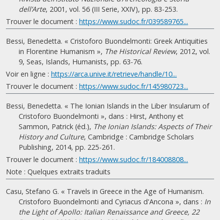
dell’Arte
, 2001, vol. 56 (III Serie, XXIV), pp. 83-253.
Trouver le document :
https://www.sudoc.fr/039589765...
Bessi, Benedetta. « Cristoforo Buondelmonti: Greek Antiquities
in Florentine Humanism »,
The Historical Review
, 2012, vol.
9, Seas, Islands, Humanists, pp. 63-76.
Voir en ligne :
https://arca.unive.it/retrieve/handle/10...
Trouver le document :
https://www.sudoc.fr/145980723...
Bessi, Benedetta. « The Ionian Islands in the Liber Insularum of
Cristoforo Buondelmonti », dans : Hirst, Anthony et
Sammon, Patrick (éd.),
The Ionian Islands: Aspects of Their
History and Culture
, Cambridge : Cambridge Scholars
Publishing, 2014, pp. 225-261.
Trouver le document :
https://www.sudoc.fr/184008808...
Note : Quelques extraits traduits
Casu, Stefano G. « Travels in Greece in the Age of Humanism.
Cristoforo Buondelmonti and Cyriacus d'Ancona », dans :
In
the Light of Apollo: Italian Renaissance and Greece, 22