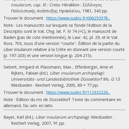
insularum, cap. XI : Creta
. Héraklion : Σύλλογος
Πολιτιστικής Ανάπτυξης Ηρακλείου, 1981, 343 pp.
Trouver le document :
https://www.sudoc.fr/006250378...
Note : Les manuscrits sur lesquels se fonde l'édition de la
Descriptio sont le Vat. Chig. lat. F. IV 74 (=C), le manuscrit de
Baden (pas de cote mentionnée), le Laur. 42, pl. 29, et le Vat.
Ross. 703, issus d'une version "courte". Édition de la partie du
Liber insularum relative à la Crète en donnant une version courte
(p. 197-203) et une version longue (p. 204-215).
Siebert, Irmgard et Plassmann, Max , Effenberger, Arne et
Rijkers, Fabian (éd.).
Liber insularum archipelagi:
Universitäts- und Landesbibliothek Düsseldorf Ms. G 13
.
Wiesbaden : Reichert Verlag, 2005, 89 + 77 pp.
Trouver le document :
https://www.sudoc.fr/112332226...
Note : Édition du ms de Düsseldorf. Texte du commentaire en
allemand, fac-sim. en latin.
Bayer, Karl (éd.).
Liber insularum archipelagi
. Wiesbaden :
Reichert Verlag, 2007, 91 pp.