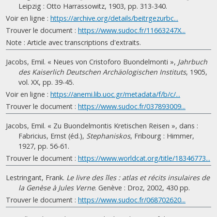
Leipzig : Otto Harrassowitz, 1903, pp. 313-340.
Voir en ligne :
https://archive.org/details/beitrgezurbc...
Trouver le document :
https://www.sudoc.fr/11663247X...
Note : Article avec transcriptions d'extraits.
Jacobs, Emil. « Neues von Cristoforo Buondelmonti »,
Jahrbuch
des Kaiserlich Deutschen Archäologischen Instituts
, 1905,
vol. XX, pp. 39-45.
Voir en ligne :
https://anemi.lib.uoc.gr/metadata/f/b/c/...
Trouver le document :
https://www.sudoc.fr/037893009...
Jacobs, Emil. « Zu Buondelmontis Kretischen Reisen », dans :
Fabricius, Ernst (éd.),
Stephaniskos
, Fribourg : Himmer,
1927, pp. 56-61.
Trouver le document :
https://www.worldcat.org/title/18346773...
Lestringant, Frank.
Le livre des îles : atlas et récits insulaires de
la Genèse à Jules Verne
. Genève : Droz, 2002, 430 pp.
Trouver le document :
https://www.sudoc.fr/068702620...