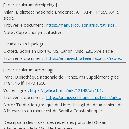
[Liber Insularum Archipelagi].
Milan, Biblioteca nazionale Braidense, AH._XI.41, 1r-55v. XVIIe
siècle.
Trouver le document :
https://manus.iccu.sbn.it/risultati-rice...
Note : Copie anonyme, illustrée.
De insulis archipelagi.
Oxford, Bodleian Library, MS. Canon. Misc. 280. XVe siècle.
Trouver le document :
https://archives.bodleian.ox.ac.uk/repos...
[Liber Insularum Arcipelagi].
Paris, Bibliothèque nationale de France, ms Supplément grec
1184, 16 ff. 1470-1600.
Voir en ligne :
https://gallica.bnf.fr/ark:/12148/btv1b1...
Trouver le document :
https://archivesetmanuscrits.bnf.fr/ark:...
Note : Traduction grecque du Liber. Il s'agit de deux cahiers de
8 ff. extraits du manuscrit du Sérail à Constantinople.
Description des côtes, des îles et des ports de l'Océan
atlantique et de la Mer Méditerranée.