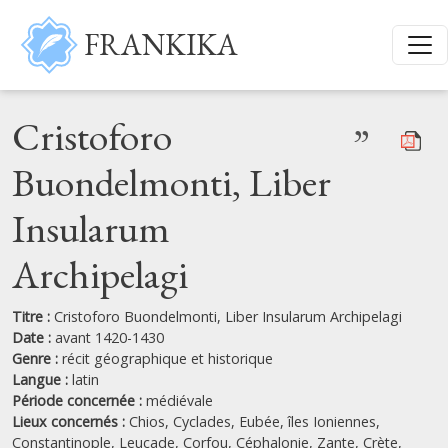
Aller au contenu principal
FRANKIKA
Cristoforo
”
Buondelmonti, Liber
Insularum
Archipelagi
Titre :
Cristoforo Buondelmonti, Liber Insularum Archipelagi
Date :
avant 1420-1430
Genre :
récit géographique et historique
Langue :
latin
Période concernée :
médiévale
Lieux concernés :
Chios,
Cyclades,
Eubée,
îles Ioniennes,
Constantinople,
Leucade,
Corfou,
Céphalonie,
Zante,
Crète,