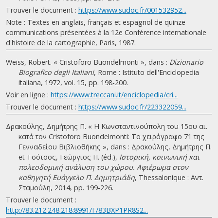
Trouver le document :
https://www.sudoc.fr/001532952...
Note : Textes en anglais, français et espagnol de quinze
communications présentées à la 12e Conférence internationale
d'histoire de la cartographie, Paris, 1987.
Weiss, Robert. « Cristoforo Buondelmonti », dans :
Dizionario
Biografico degli Italiani
, Rome : Istituto dell'Enciclopedia
italiana, 1972, vol. 15, pp. 198-200.
Voir en ligne :
https://www.treccani.it/enciclopedia/cri...
Trouver le document :
https://www.sudoc.fr/223322059...
Δρακούλης, Δημήτρης Π. « Η Κωνσταντινούπολη του 15ου αι.
κατά τον Cristoforo Buondelmonti: Το χειρόγραφο 71 της
Γενναδείου Βιβλιοθήκης », dans : Δρακούλης, Δημήτρης Π.
et Τσότσος, Γεώργιος Π. (éd.),
Ιστορική, κοινωνική και
πολεοδομική ανάλυση του χώρου. Αφιέρωμα στον
καθηγητή Ευάγγελο Π. Δημητριάδη
, Thessalonique : Αντ.
Σταμούλη, 2014, pp. 199-226.
Trouver le document :
http://83.212.248.218:8991/F/83BXP1PR8S2...