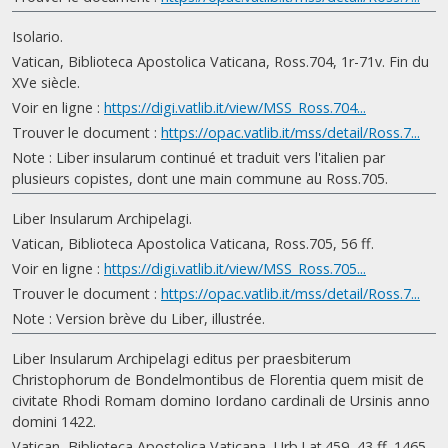
Isolario.
Vatican, Biblioteca Apostolica Vaticana, Ross.704, 1r-71v. Fin du
XVe siècle.
Voir en ligne :
https://digi.vatlib.it/view/MSS_Ross.704...
Trouver le document :
https://opac.vatlib.it/mss/detail/Ross.7...
Note : Liber insularum continué et traduit vers l'italien par
plusieurs copistes, dont une main commune au Ross.705.
Liber Insularum Archipelagi.
Vatican, Biblioteca Apostolica Vaticana, Ross.705, 56 ff.
Voir en ligne :
https://digi.vatlib.it/view/MSS_Ross.705...
Trouver le document :
https://opac.vatlib.it/mss/detail/Ross.7...
Note : Version brève du Liber, illustrée.
Liber Insularum Archipelagi editus per praesbiterum
Christophorum de Bondelmontibus de Florentia quem misit de
civitate Rhodi Romam domino Iordano cardinali de Ursinis anno
domini 1422.
Vatican, Biblioteca Apostolica Vaticana, Urb.Lat.459, 43 ff. 1465.