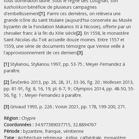
sous domination latine. Sous le règne des Lusignan, son
katholikon
bénéficie de plusieurs campagnes
d'embellissement
[1]
. Parmi ces dernières, on relèvera une
grande icône du saint titulaire (aujourd'hui conservée au Musée
byzantin de la Fondation Makarios III à Nicosie), offerte par un
chevalier franc à la fin du XIIIe siècle
[2]
. En 1558, le monastère
Saint-Nicolas-du-Toit accueille douze moines. Entre 1557 et
1559, une série de documents témoigne que Venise veille à
l'approvisionnement de ces derniers
[3]
.
[1]
Stylianou, Stylianou 1997, pp. 53-75 ; Meyer-Fernandez à
paraître.
[2]
Ševčenko 2013, pp. 26, 28, 31, 33-36, fig. 20 ; Wollesen 2013,
pp. 81-91, fig. 8, 16, 19, pl. 6-7, 9 ; Olympios 2014, pp. 48-50, 55-
56, fig. 1 ; Meyer-Fernandez à paraître.
[3]
Grivaud 1993, p. 226 ; Voisin 2021, pp. 178, 199-200, 271.
Région :
Chypre
Coordonnées :
34.977389037715, 32.8894767
Période :
byzantine,
franque,
vénitienne
Type :
Architecture religieuse : église, cathédrale, monastère,