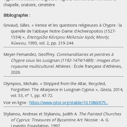
chapelle, oratoire, cimetière
Bibliographie :
Grivaud, Gilles. « Venise et les questions religieuses à Chypre : la
querelle de l'abbaye Notre-Dame d'Acheiropoitos (1527-
1534) »,
Επετηρίδα Κέντρου Μελετών Ιεράς Μονής
Κύκκου
, 1993, vol. 2, pp. 219-244.
Meyer-Fernandez, Geoffrey.
Commanditaires et peintres à
Chypre sous les Lusignan (1192-1474/1489) : images d’un
royaume multiculturel
. Athènes : École française d'Athènes,
2026.
Olympios, Michalis. « Stripped from the Altar, Recycled,
Forgotten: The Altarpiece in Lusignan Cyprus »,
Gesta
, 2014,
vol. 53, n° 1, pp. 47-72.
Voir en ligne :
https://www.jstor.org/stable/10.1086/675...
Stylianou, Andreas et Stylianou, Judith A.
The Painted Churches
of Cyprus: Treasures of Byzantine Art
. Nicosie : A. G.
Leventis Foundation, 1997.