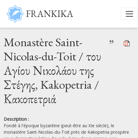
Aller au contenu principal
FRANKIKA
Monastère Saint-
”
Nicolas-du-Toit / του
Αγίου Νικολάου της
Στέγης, Kakopetria /
Κακοπετριά
Description :
Fondé à l'époque byzantine (peut-être au XIe siècle), le
monastère Saint-Nicolas-du-Toit près de Kakopetria prospère