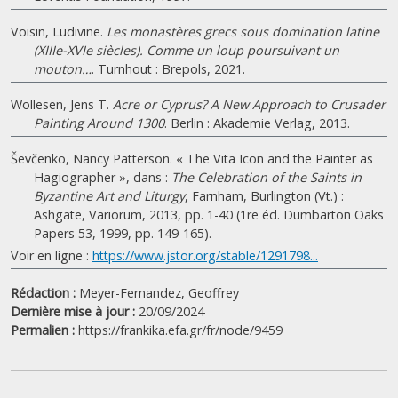
Voisin, Ludivine.
Les monastères grecs sous domination latine
(XIIIe-XVIe siècles). Comme un loup poursuivant un
mouton…
. Turnhout : Brepols, 2021.
Wollesen, Jens T.
Acre or Cyprus? A New Approach to Crusader
Painting Around 1300
. Berlin : Akademie Verlag, 2013.
Ševčenko, Nancy Patterson. « The Vita Icon and the Painter as
Hagiographer », dans :
The Celebration of the Saints in
Byzantine Art and Liturgy
, Farnham, Burlington (Vt.) :
Ashgate, Variorum, 2013, pp. 1-40 (1re éd. Dumbarton Oaks
Papers 53, 1999, pp. 149-165).
Voir en ligne :
https://www.jstor.org/stable/1291798...
Rédaction :
Meyer-Fernandez, Geoffrey
Dernière mise à jour :
20/09/2024
Permalien :
https://frankika.efa.gr/fr/node/9459
|
©
Leaflet
Google
Monastère Saint-Nicolas-du-Toit / του
+