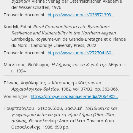
byzantini
. Vienne : Verlag der Österreichischen Akademie
der Wissenschaften, 1976-
Trouver le document :
https://www.sudoc.fr/036571393...
Kondyli, Fotini.
Rural Communities in Late Byzantium:
Resilience and Vulnerability in the Northern Aegean
.
Cambridge, Royaume-Uni de Grande-Bretagne et d'Irlande
du Nord : Cambridge University Press, 2022
Trouver le document :
https://www.sudoc.fr/272704180...
Μπελίτσος, Θεόδωρος.
Η Λήμνος και τα Χωριά της
. Αθήνα : s.
n, 1994
Πέννας, Χαράλαμπος. « Κότσινας ή «Κότζινον» »,
Αρχαιολογικόν δελτίον
, 1982, vol. 37/Β2, pp. 362-365.
Voir en ligne :
https://proxy.europeana.eu/media/2064902...
Τουρπτσόγλου - Στεφανίδου, Βασιλική.
Ταξιδιωτικά και
γεωγραφικά κείμενα για τη νήσο Λήμνο (15ος-20ος
αιώνας)
. Θεσσαλονίκη : Αριστοτέλειο Πανεπιστήμιο
Θεσσαλονίκης, 1986, 690 pp.