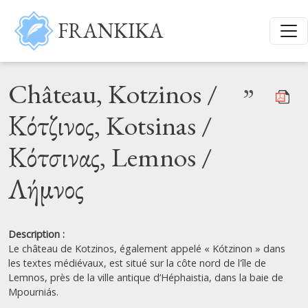
Aller au contenu principal
FRANKIKA
Château, Kotzinos /
”
Κότζινος, Kotsinas /
Κότσινας, Lemnos /
Λήμνος
Description :
Le château de Kotzinos, également appelé « Kótzinon » dans
les textes médiévaux, est situé sur la côte nord de l'île de
Lemnos, près de la ville antique d’Héphaistia, dans la baie de
Mpourniás.