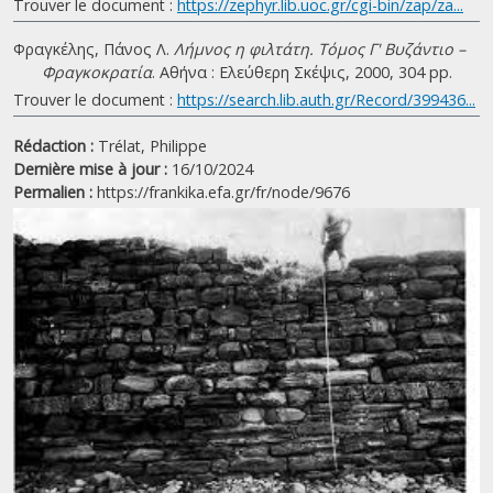
Trouver le document :
https://zephyr.lib.uoc.gr/cgi-bin/zap/za...
Φραγκέλης, Πάνος Λ.
Λήμνος η φιλτάτη. Τόμος Γ' Βυζάντιο –
Φραγκοκρατία
. Αθήνα : Ελεύθερη Σκέψις, 2000, 304 pp.
Trouver le document :
https://search.lib.auth.gr/Record/399436...
Rédaction :
Trélat, Philippe
Dernière mise à jour :
16/10/2024
Permalien :
https://frankika.efa.gr/fr/node/9676