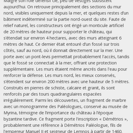
Malgré son rôle défensif clé, peu de vestiges subsistent
aujourd'hui. On retrouve principalement des sections du mur
nord, visibles uniquement depuis la mer, et quelques restes d’un
bâtiment indéterminé sur la partie nord-ouest du site. Faute de
relief naturel, les constructeurs ont érigé un monticule artificiel
de 20 mètres de hauteur pour supporter le château, qui
s’étendait sur environ 4 hectares, avec des murs atteignant 6
mètres de haut. Ce dernier était entouré d’un fossé sur trois
côtés, sauf au nord, où il donnait directement sur la mer. Une
porte avec un pont-levis permettait probablement l'accès, tandis
que le fossé se connectait à la mer, offrant une protection
supplémentaire. Les murs étaient même ancrés dans l'eau pour
renforcer la défense. Les murs nord, les mieux conservés,
s’étendent sur environ 200 mètres avec une hauteur de 5 mètres.
Construits en pierres de schiste, calcaire et granit, ils sont
renforcés par des tours quadrangulaires espacées
irrégulièrement. Parmi les découvertes, un fragment de marbre
avec un monogramme des Paléologues, conservé au musée de
Myrina, témoigne de l’importance du château à l’époque
byzantine tardive. Ce fragment porte l'inscription « Démétrios »,
probablement une référence à Démétrios Paléologue, fils de
l'empereur Manuel II et seigneur de Lemnos à partir de 1460.