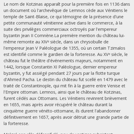
Le nom de Kotzinas apparaît pour la première fois en 1136 dans
un document où l'archevêque de Lemnos cède aux Vénitiens le
temple de Saint-Blaise, ce qui témoigne de la présence d'une
petite communauté vénitienne active dans le commerce, à la
suite des privilèges commerciaux octroyés par l'empereur
byzantin Jean II Comnène.La première mention du château lui-
même remonte au XIVᵉ siècle, dans un chrysobulle de
l'empereur Jean V Paléologue de 1355, où un certain Tzimalos
est identifié comme le gardien de la forteresse. Au XVᵉ siècle, le
château fut le théâtre d'événements majeurs, notamment en
1442, lorsque Constantin XI Paléologue, dernier empereur
byzantin, y fut assiégé pendant 27 jours par la flotte turque
d'Ahmed Pacha. Le destin du château fut scellé en 1479 avec le
traité de Constantinople, qui mit fin à la guerre entre Venise et
l'Empire ottoman. Lemnos, ainsi que le château de Kotzinas,
furent cédés aux Ottomans. Les Vénitiens revinrent brièvement
en 1655, mais après avoir récupéré le château durant la
cinquième guerre vénéto-ottomane, ils durent l'abandonner
définitivement en 1657, après avoir détruit une grande partie de
la forteresse.