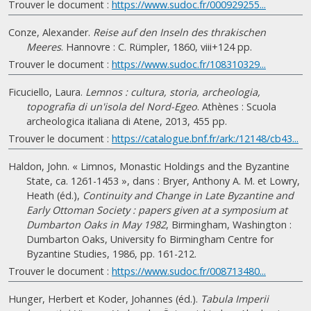
Trouver le document :
https://www.sudoc.fr/000929255...
Conze, Alexander.
Reise auf den Inseln des thrakischen
Meeres
. Hannovre : C. Rümpler, 1860, viii+124 pp.
Trouver le document :
https://www.sudoc.fr/108310329...
Ficuciello, Laura.
Lemnos : cultura, storia, archeologia,
topografia di un'isola del Nord-Egeo
. Athènes : Scuola
archeologica italiana di Atene, 2013, 455 pp.
Trouver le document :
https://catalogue.bnf.fr/ark:/12148/cb43...
Haldon, John. « Limnos, Monastic Holdings and the Byzantine
State, ca. 1261-1453 », dans : Bryer, Anthony A. M. et Lowry,
Heath (éd.),
Continuity and Change in Late Byzantine and
Early Ottoman Society : papers given at a symposium at
Dumbarton Oaks in May 1982
, Birmingham, Washington :
Dumbarton Oaks, University fo Birmingham Centre for
Byzantine Studies, 1986, pp. 161-212.
Trouver le document :
https://www.sudoc.fr/008713480...
Hunger, Herbert et Koder, Johannes (éd.).
Tabula Imperii