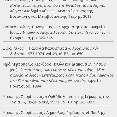
βυζαντινών τοιχογραφιών της Ελλάδος. Ιόνια Νησιά
.
Αθήνα : Ακαδημία Αθηνών, Κέντρο Έρευνας της
Βυζαντινής και Μεταβυζαντινής Τέχνης, 2018.
Βοτοκόπουλος, Παναγιώτης Λ. « Αρχαιότητες και μνημεία
Ιονιών Νησών »,
Αρχαιολογικόν δελτίον
, 1970, vol. 25, n°
B2/Χρονικά, pp. 320-346.
Ζίας, Νίκος. « Παναγία Κασσωπίτρα »,
Αρχαιολογικόν
δελτίον
, 1973-1974, vol. 29, n° B3, pp. 650.
Ιερά Μητρόπολις Κερκύρας Παξών και Διαποντίων Νήσων,
(éd.).
Ο περίπλους των εικόνων, Κέρκυρα 14ος - 18ος
αιώνας, Ιούνιος - Σεπτέμβριος 1994, Ναός Αγίου Γεωργίου
στο Παλαιό Φρούριο Κέρκυρας
. Αθήνα : Υπουργείο
Πολιτισμού, 1994.
Καρύδης, Σπυρίδωνος. « Ορθόδοξοι ναοί της Κέρκυρας τον
15ο αι. »,
Βυζαντιακά
, 1999, vol. 19, pp. 263-307.
Καρύδης, Σπυρίδωνος , Δημουλάς, Γεράσιμος et Πουλής,