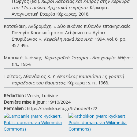
Γιώργος (éd.).
Χώροι λατρείας και κλήρος στην Κέρκυρα
του 17ου αιώνα. Αρχειακά τεκμήρια
. Κέρκυρα :
Αναγνωστική Εταιρία Κέρκυρας, 2018.
Κατσελάκη, Ανδρομάχη. « Δύο εικόνες πιθανόν επτανησιακές:
Παναγία Κασσωπίτρα και Λείψανο του Αγίου
Σπυρίδωνος »,
Κεφαλληνιακά Χρονικά
, 1994, vol. 6, pp.
457-495.
Μπουνιά, Ιωάννης.
Κερκυραϊκά. Ἱστορία - Λαογραφία
. Αθήνα :
s.n., 1954.
Τσίτσας, Αθανάσιος Χ.
Υ. Θεοτόκος Κασσιόπια : η γραπτή
παράδοσις του θαύματος
. Κέρκυρα : s. n., 1968.
Rédaction :
Voisin, Ludivine
Dernière mise à jour :
19/10/2024
Permalien :
https://frankika.efa.gr/fr/node/9722