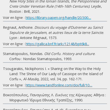
New Holy Sites in the Ionian Islands, the Peloponnese and
Crete Under Venetian Rule (14th-16th Centuries)
. Leyde,
Boston : Brill, 2021.
Voir en ligne :
https://library.oapen.org/handle/20.500....
Regnaut, Anthoine.
Discours du voyage d’Outremer au Sainct
Sepulcre de Jerusalem, et autres lieux de la terre Saincte
.
Lyon : Antoine Régnaut, 1573.
Voir en ligne :
https://gallica.bnf.fr/ark:/12148/bpt6k8...
Stamatopoulos, Nondas.
Old Corfu. History and culture
.
Corfou : Nondas Stamatopoulos, 1993.
Tsougarakis, Nickiphoros I. « Sharing on the Way to the Holy
Land: The Shrine of Our Lady of Cassiope on the Island of
Corfu »,
Al-Masāq
, 2022, vol. 34, pp. 162-171.
Voir en ligne :
https://www.tandfonline.com/doi/full/10....
Βοκοτόπουλος, Παναγιώτης Λ.
Εικόνες της Κέρκυρας
. Αθήνα :
Μορφωτικό Ίδρυμα Εθνικής Τραπέζης, 1990.
Βοκοτόπουλος, Παναγιώτης Λ. et alii.
Ευρετήριο των