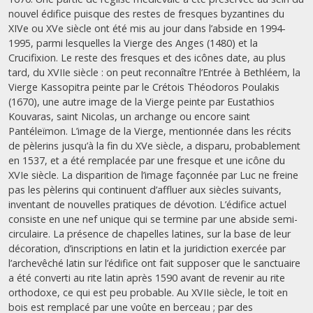
nouvel édifice puisque des restes de fresques byzantines du
XIVe ou XVe siècle ont été mis au jour dans l’abside en 1994-
1995, parmi lesquelles la Vierge des Anges (1480) et la
Crucifixion. Le reste des fresques et des icônes date, au plus
tard, du XVIIe siècle : on peut reconnaître l’Entrée à Bethléem, la
Vierge Kassopitra peinte par le Crétois Théodoros Poulakis
(1670), une autre image de la Vierge peinte par Eustathios
Kouvaras, saint Nicolas, un archange ou encore saint
Pantéleïmon. L’image de la Vierge, mentionnée dans les récits
de pèlerins jusqu’à la fin du XVe siècle, a disparu, probablement
en 1537, et a été remplacée par une fresque et une icône du
XVIe siècle. La disparition de l’image façonnée par Luc ne freine
pas les pèlerins qui continuent d’affluer aux siècles suivants,
inventant de nouvelles pratiques de dévotion. L’édifice actuel
consiste en une nef unique qui se termine par une abside semi-
circulaire. La présence de chapelles latines, sur la base de leur
décoration, d’inscriptions en latin et la juridiction exercée par
l’archevêché latin sur l’édifice ont fait supposer que le sanctuaire
a été converti au rite latin après 1590 avant de revenir au rite
orthodoxe, ce qui est peu probable. Au XVIIe siècle, le toit en
bois est remplacé par une voûte en berceau ; par des