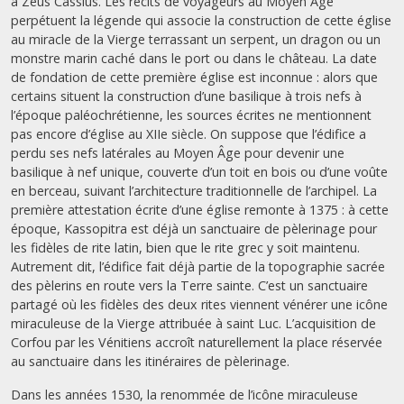
à Zeus Cassius. Les récits de voyageurs au Moyen Âge
perpétuent la légende qui associe la construction de cette église
au miracle de la Vierge terrassant un serpent, un dragon ou un
monstre marin caché dans le port ou dans le château. La date
de fondation de cette première église est inconnue : alors que
certains situent la construction d’une basilique à trois nefs à
l’époque paléochrétienne, les sources écrites ne mentionnent
pas encore d’église au XIIe siècle. On suppose que l’édifice a
perdu ses nefs latérales au Moyen Âge pour devenir une
basilique à nef unique, couverte d’un toit en bois ou d’une voûte
en berceau, suivant l’architecture traditionnelle de l’archipel. La
première attestation écrite d’une église remonte à 1375 : à cette
époque, Kassopitra est déjà un sanctuaire de pèlerinage pour
les fidèles de rite latin, bien que le rite grec y soit maintenu.
Autrement dit, l’édifice fait déjà partie de la topographie sacrée
des pèlerins en route vers la Terre sainte. C’est un sanctuaire
partagé où les fidèles des deux rites viennent vénérer une icône
miraculeuse de la Vierge attribuée à saint Luc. L’acquisition de
Corfou par les Vénitiens accroît naturellement la place réservée
au sanctuaire dans les itinéraires de pèlerinage.
Dans les années 1530, la renommée de l’icône miraculeuse