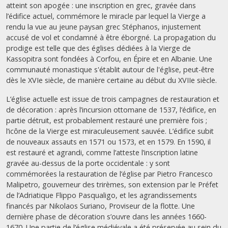
atteint son apogée : une inscription en grec, gravée dans
l’édifice actuel, commémore le miracle par lequel la Vierge a
rendu la vue au jeune paysan grec Stéphanos, injustement
accusé de vol et condamné à être éborgné. La propagation du
prodige est telle que des églises dédiées à la Vierge de
Kassopitra sont fondées à Corfou, en Épire et en Albanie. Une
communauté monastique s'établit autour de l'église, peut-être
dès le XVIe siècle, de manière certaine au début du XVIIe siècle.
L’église actuelle est issue de trois campagnes de restauration et
de décoration : après l’incursion ottomane de 1537, l’édifice, en
partie détruit, est probablement restauré une première fois ;
l’icône de la Vierge est miraculeusement sauvée. L’édifice subit
de nouveaux assauts en 1571 ou 1573, et en 1579. En 1590, il
est restauré et agrandi, comme l’atteste l’inscription latine
gravée au-dessus de la porte occidentale : y sont
commémorées la restauration de l’église par Pietro Francesco
Malipetro, gouverneur des trirèmes, son extension par le Préfet
de l’Adriatique Flippo Pasqualigo, et les agrandissements
financés par Nikolaos Suriano, Proviseur de la flotte. Une
dernière phase de décoration s’ouvre dans les années 1660-
1670. Une partie de l’église médiévale a été préservée au sein du