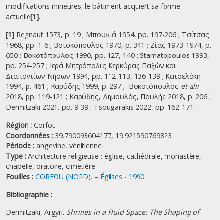
modifications mineures, le bâtiment acquiert sa forme
actuelle
[1]
.
[1]
Regnaut 1573, p. 19 ; Μπουνιά 1954, pp. 197-206 ; Τσίτσας
1968, pp. 1-6 ; Βοτοκόπουλος 1970, p. 341 ; Ζίας 1973-1974, p.
650 ; Βοκοτόπουλος 1990, pp. 127, 140 ; Stamatopoulos 1993,
pp. 254-257 ; Ιερά Μητρόπολις Κερκύρας Παξών και
Διαποντίων Νήσων 1994, pp. 112-113, 136-139 ; Κατσελάκη
1994, p. 461 ; Καρύδης 1999, p. 297 ; Βοκοτόπουλος
et alii
2018, pp. 119-121 ; Καρύδης, Δημουλάς, Πουλής 2018, p. 206 ;
Dermitzaki 2021, pp. 9-39 ; Tsougarakis 2022, pp. 162-171.
Région :
Corfou
Coordonnées :
39.790093604177, 19.921590769823
Période :
angevine,
vénitienne
Type :
Architecture religieuse : église, cathédrale, monastère,
chapelle, oratoire, cimetière
Fouilles :
CORFOU (NORD). – Églises - 1990
Bibliographie :
Dermitzaki, Argyri.
Shrines in a Fluid Space: The Shaping of