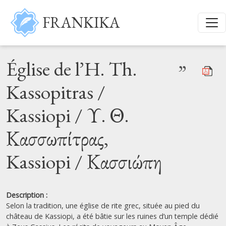
Aller au contenu principal
FRANKIKA
Église de l’H. Th.
”
Kassopitras /
Kassiopi / Υ. Θ.
Κασσωπίτρας,
Kassiopi / Κασσιώπη
Description :
Selon la tradition, une église de rite grec, située au pied du
château de Kassiopi, a été bâtie sur les ruines d’un temple dédié