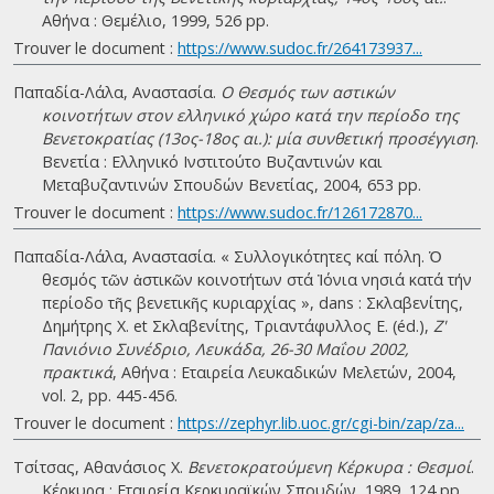
Αθήνα : Θεμέλιο, 1999, 526 pp.
Trouver le document :
https://www.sudoc.fr/264173937...
Παπαδία-Λάλα, Αναστασία.
Ο Θεσμός των αστικών
κοινοτήτων στον ελληνικό χώρο κατά την περίοδο της
Βενετοκρατίας (13ος-18ος αι.): μία συνθετική προσέγγιση
.
Βενετία : Ελληνικό Ινστιτούτο Βυζαντινών και
Μεταβυζαντινών Σπουδών Βενετίας, 2004, 653 pp.
Trouver le document :
https://www.sudoc.fr/126172870...
Παπαδία-Λάλα, Αναστασία. « Συλλογικότητες καί πόλη. Ὁ
θεσµός τῶν ἀστικῶν κοινοτήτων στά Ἰόνια νησιά κατά τήν
περίοδο τῆς βενετικῆς κυριαρχίας », dans : Σκλαβενίτης,
Δημήτρης Χ. et Σκλαβενίτης, Τριαντάφυλλος Ε. (éd.),
Ζ'
Πανιόνιο Συνέδριο, Λευκάδα, 26-30 Μαΐου 2002,
πρακτικά
, Αθήνα : Εταιρεία Λευκαδικών Μελετών, 2004,
vol. 2, pp. 445-456.
Trouver le document :
https://zephyr.lib.uoc.gr/cgi-bin/zap/za...
Τσίτσας, Αθανάσιος Χ.
Βενετοκρατούμενη Κέρκυρα : Θεσμοί
.
Κέρκυρα : Εταιρεία Κερκυραϊκών Σπουδών, 1989, 124 pp.