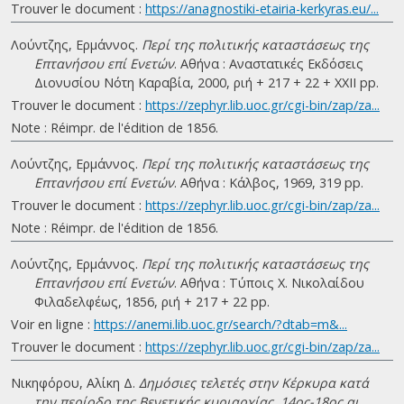
Trouver le document :
https://anagnostiki-etairia-kerkyras.eu/...
Λούντζης, Ερμάννος.
Περί της πολιτικής καταστάσεως της
Επτανήσου επί Ενετών
. Αθήνα : Αναστατικές Εκδόσεις
Διονυσίου Νότη Καραβία, 2000, ριή + 217 + 22 + ΧΧΙΙ pp.
Trouver le document :
https://zephyr.lib.uoc.gr/cgi-bin/zap/za...
Note : Réimpr. de l'édition de 1856.
Λούντζης, Ερμάννος.
Περί της πολιτικής καταστάσεως της
Επτανήσου επί Ενετών
. Αθήνα : Κάλβος, 1969, 319 pp.
Trouver le document :
https://zephyr.lib.uoc.gr/cgi-bin/zap/za...
Note : Réimpr. de l'édition de 1856.
Λούντζης, Ερμάννος.
Περί της πολιτικής καταστάσεως της
Επτανήσου επί Ενετών
. Αθήνα : Τύποις Χ. Νικολαίδου
Φιλαδελφέως, 1856, ριή + 217 + 22 pp.
Voir en ligne :
https://anemi.lib.uoc.gr/search/?dtab=m&...
Trouver le document :
https://zephyr.lib.uoc.gr/cgi-bin/zap/za...
Νικηφόρου, Αλίκη Δ.
Δημόσιες τελετές στην Κέρκυρα κατά
την περίοδο της Βενετικής κυριαρχίας, 14ος-18ος αι.
.