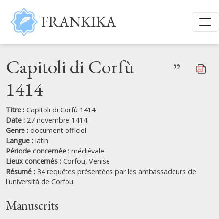
Aller au contenu principal
FRANKIKA
Capitoli di Corfù
”
1414
Titre :
Capitoli di Corfù 1414
Date :
27 novembre 1414
Genre :
document officiel
Langue :
latin
Période concernée :
médiévale
Lieux concernés :
Corfou,
Venise
Résumé :
34 requêtes présentées par les ambassadeurs de
l'università de Corfou.
Manuscrits