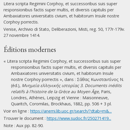
Litera scripta Regimini Corphoy, et successoribus suis super
responsionibus factis super multis, et diversis capitulis per
Ambaxiatores universitatis civium, et habitorum Insule nostre
Corphoy porrectis.
Venise, Archivio di Stato, Deliberazioni, Misti, reg. 50, 177r-179v.
27 novembre 1414.
Éditions modernes
« Litera scripta Regimini Corphoy, et successoribus suis super
responsionibus factis super multis, et diversis capitulis per
Ambaxiatores universitatis civium, et habitorum Insule
nostre Corphoy porrectis », dans : Σάθας Κωνσταντίνος Ν.
(éd.),
Μνημεία ελληνικής ιστορίας 3. Documents inédits
relatifs à l'histoire de la Grèce au Moyen Âge
, Paris,
Londres, Athènes, Leipzig et Vienne : Maisonneuve,
Quaritch, Coromilas, Brockhaus, 1882, pp. 506 + 3 pl.
Voir en ligne :
https://anemi.lib.uoc.gr/search/?dtab=m&...
Trouver le document :
https://www.sudoc.fr/250271419...
Note : Aux pp. 82-90.