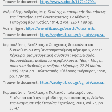
Trouver le document :
https://www.sudoc.fr/117242799...
Ανδρεάδης, Ανδρέας Μιχ.
Περί της οικονομικής διοικήσεως
της Επτανήσου επί Βενετοκρατίας
. Eν Αθήναις :
Τυπογραφείον "Εστία", 1914, 2 vol., 226 + 189 pp.
Voir en ligne :
https://anemi.lib.uoc.gr/search/?dtab=m&...
Trouver le document :
https://zephyr.lib.uoc.gr/cgi-bin/zap/za...
Καραπιδάκης, Νικόλαος. « Οι σχέσεις διοικούντα και
διοικούμενου στη βενετοκρατούμενη Κέρκυρα », dans :
Κέρκυρα, μια μεσογειακή σύνθεση : νησιωτισμός,
διασυνδέσεις, ανθώπινα περιβάλλοντα, 16ος - 19ος αι.,
πρακτικά διεθνούς συνεδρίου Κέρκυρα, 22-25 Μαϊου
1996
, Κέρκυρα : Πολιτιστικός Σύλλογος "Κόρκυρα", 1998,
pp. 179-190.
Trouver le document :
https://zephyr.lib.uoc.gr/cgi-bin/zap/za...
Καραπιδάκης, Νικόλαος. « Πολιτικός πολιτισμός στα
Επτάνησα κατά την περίοδο της ενετοκρατίας »,
Δελτίον
της Αναγνωστικής Εταιρίας Κερκύρας
, 2003, vol. 25, pp.
35-47.