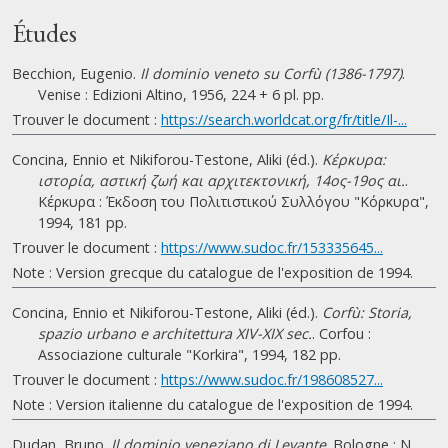
Études
Becchion, Eugenio.
Il dominio veneto su Corfù (1386-1797)
.
Venise : Edizioni Altino, 1956, 224 + 6 pl. pp.
Trouver le document :
https://search.worldcat.org/fr/title/Il-...
Concina, Ennio et Nikiforou-Testone, Aliki (éd.).
Κέρκυρα:
ιστορία, αστική ζωή και αρχιτεκτονική, 14ος-19ος αι.
.
Κέρκυρα : Έκδοση του Πολιτιστικού Συλλόγου "Κόρκυρα",
1994, 181 pp.
Trouver le document :
https://www.sudoc.fr/153335645...
Note : Version grecque du catalogue de l'exposition de 1994.
Concina, Ennio et Nikiforou-Testone, Aliki (éd.).
Corfù: Storia,
spazio urbano e architettura XIV-XIX sec.
. Corfou :
Associazione culturale "Korkira", 1994, 182 pp.
Trouver le document :
https://www.sudoc.fr/198608527...
Note : Version italienne du catalogue de l'exposition de 1994.
Dudan, Bruno.
Il dominio veneziano di Levante
. Bologne : N.