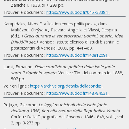
Zanichelli, 1938, xi + 299 pp.
Trouver le document :
https://www.sudoc.fr/045733384...
Karapidakis, Nikos E. « Îles Ioniennes politiques », dans :
Maltézou, Chrýsa A., Tzavara, Angeliki et Vlassi, Despina
(éd.),
I Greci durante la venetocrazia: uomini, spazio, idee
(XIII-XVIII sec.)
, Venise : Istituto ellenico di studi bizantini e
postbizantini di Venezia, 2009, pp. 441-453.
Trouver le document :
https://www.sudoc.fr/140812091...
Lunzi, Ermanno.
Della condizione politica delle Isole Jonie
sotto il dominio veneto
. Venise : Tip. del commercio, 1858,
507 pp.
Voir en ligne :
https://archive.org/details/dellacondizi...
Trouver le document :
https://www.sudoc.fr/148784631...
Pojago, Giacomo.
Le leggi municipali delle Isole Jonie
dell’anno 1386, fino alla caduta della Repubblica Veneta
.
Corfou : Dalla Tipografia del Governo, 1846-1848, vol 1, vol.
2, pp. 3-273 pp.