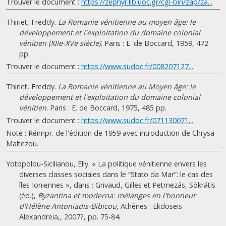
Trouver le document :
https://zephyr.lib.uoc.gr/cgi-bin/zap/za...
Thiriet, Freddy.
La Romanie vénitienne au moyen âge: le
développement et l'exploitation du domaine colonial
vénitien (XIIe-XVe siècle)
. Paris : E. de Boccard, 1959, 472
pp.
Trouver le document :
https://www.sudoc.fr/008207127...
Thiriet, Freddy.
La Romanie vénitienne au Moyen âge: le
développement et l'exploitation du domaine colonial
vénitien
. Paris : E. de Boccard, 1975, 485 pp.
Trouver le document :
https://www.sudoc.fr/071130071...
Note : Réimpr. de l'édition de 1959 avec introduction de Chrysa
Maltezou.
Yotopolou-Sicilianou, Elly. « La politique vénitienne envers les
diverses classes sociales dans le “Stato da Mar”: le cas des
îles Ioniennes », dans : Grivaud, Gilles et Petmezás, Sōkrátīs
(éd.),
Byzantina et moderna: mélanges en l'honneur
d'Hélène Antoniadis-Bibicou
, Athènes : Ekdoseis
Alexandreia,, 2007?, pp. 75-84.