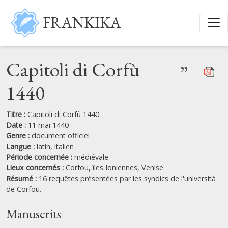
Aller au contenu principal
FRANKIKA
Capitoli di Corfù
”
1440
Titre :
Capitoli di Corfù 1440
Date :
11 mai 1440
Genre :
document officiel
Langue :
latin,
italien
Période concernée :
médiévale
Lieux concernés :
Corfou,
îles Ioniennes,
Venise
Résumé :
16 requêtes présentées par les syndics de l'università
de Corfou.
Manuscrits