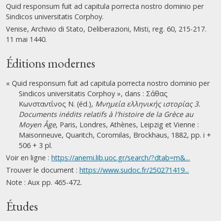
Quid responsum fuit ad capitula porrecta nostro dominio per
Sindicos universitatis Corphoy.
Venise, Archivio di Stato, Deliberazioni, Misti, reg. 60, 215-217.
11 mai 1440.
Éditions modernes
« Quid responsum fuit ad capitula porrecta nostro dominio per
Sindicos universitatis Corphoy », dans : Σάθας
Κωνσταντίνος Ν. (éd.),
Μνημεία ελληνικής ιστορίας 3.
Documents inédits relatifs à l'histoire de la Grèce au
Moyen Âge
, Paris, Londres, Athènes, Leipzig et Vienne :
Maisonneuve, Quaritch, Coromilas, Brockhaus, 1882, pp. i +
506 + 3 pl.
Voir en ligne :
https://anemi.lib.uoc.gr/search/?dtab=m&...
Trouver le document :
https://www.sudoc.fr/250271419...
Note : Aux pp. 465-472.
Études