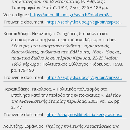
της Επτανήσου επί Βενετοκρατίας
. Eν Αθήναις :
Τυπογραφείον "Εστία", 1914, 2 vol., 226 + 189 pp.
Voir en ligne :
https://anemi.lib.uoc.gr/search/?dtab=m&...
Trouver le document :
https://zephyr.lib.uoc.gr/cgi-bin/zap/za...
Καραπιδάκης, Νικόλαος. « Οι σχέσεις διοικούντα και
διοικούμενου στη βενετοκρατούμενη Κέρκυρα », dans :
Κέρκυρα, μια μεσογειακή σύνθεση : νησιωτισμός,
διασυνδέσεις, ανθώπινα περιβάλλοντα, 16ος - 19ος αι.,
πρακτικά διεθνούς συνεδρίου Κέρκυρα, 22-25 Μαϊου
1996
, Κέρκυρα : Πολιτιστικός Σύλλογος "Κόρκυρα", 1998,
pp. 179-190.
Trouver le document :
https://zephyr.lib.uoc.gr/cgi-bin/zap/za...
Καραπιδάκης, Νικόλαος. « Πολιτικός πολιτισμός στα
Επτάνησα κατά την περίοδο της ενετοκρατίας »,
Δελτίον
της Αναγνωστικής Εταιρίας Κερκύρας
, 2003, vol. 25, pp.
35-47.
Trouver le document :
https://anagnostiki-etairia-kerkyras.eu/...
Λούντζης, Ερμάννος.
Περί της πολιτικής καταστάσεως της