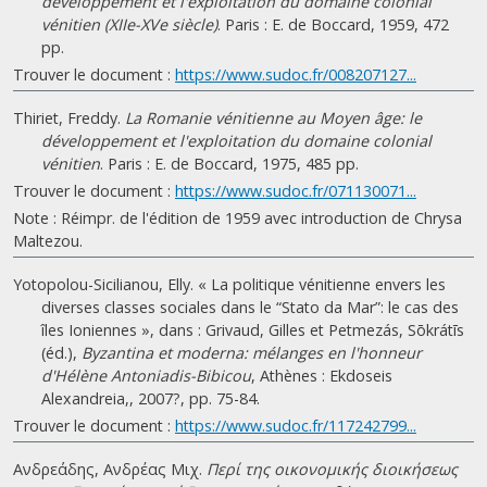
développement et l'exploitation du domaine colonial
vénitien (XIIe-XVe siècle)
. Paris : E. de Boccard, 1959, 472
pp.
Trouver le document :
https://www.sudoc.fr/008207127...
Thiriet, Freddy.
La Romanie vénitienne au Moyen âge: le
développement et l'exploitation du domaine colonial
vénitien
. Paris : E. de Boccard, 1975, 485 pp.
Trouver le document :
https://www.sudoc.fr/071130071...
Note : Réimpr. de l'édition de 1959 avec introduction de Chrysa
Maltezou.
Yotopolou-Sicilianou, Elly. « La politique vénitienne envers les
diverses classes sociales dans le “Stato da Mar”: le cas des
îles Ioniennes », dans : Grivaud, Gilles et Petmezás, Sōkrátīs
(éd.),
Byzantina et moderna: mélanges en l'honneur
d'Hélène Antoniadis-Bibicou
, Athènes : Ekdoseis
Alexandreia,, 2007?, pp. 75-84.
Trouver le document :
https://www.sudoc.fr/117242799...
Ανδρεάδης, Ανδρέας Μιχ.
Περί της οικονομικής διοικήσεως