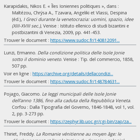
Karapidakis, Nikos E. « Îles Ioniennes politiques », dans :
Maltézou, Chrýsa A., Tzavara, Angeliki et Vlassi, Despina
(éd.),
I Greci durante la venetocrazia: uomini, spazio, idee
(XIII-XVIII sec.)
, Venise : Istituto ellenico di studi bizantini e
postbizantini di Venezia, 2009, pp. 441-453.
Trouver le document :
https://www.sudoc.fr/140812091...
Lunzi, Ermanno.
Della condizione politica delle Isole Jonie
sotto il dominio veneto
. Venise : Tip. del commercio, 1858,
507 pp.
Voir en ligne :
https://archive.org/details/dellacondizi...
Trouver le document :
https://www.sudoc.fr/148784631...
Pojago, Giacomo.
Le leggi municipali delle Isole Jonie
dell’anno 1386, fino alla caduta della Repubblica Veneta
.
Corfou : Dalla Tipografia del Governo, 1846-1848, vol 1, vol.
2, pp. 3-273 pp.
Trouver le document :
https://zephyr.lib.uoc.gr/cgi-bin/zap/za...
Thiriet, Freddy.
La Romanie vénitienne au moyen âge: le