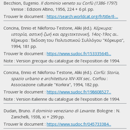
Becchion, Eugenio.
Il dominio veneto su Corfù (1386-1797)
.
Venise : Edizioni Altino, 1956, 224 + 6 pl. pp.
Trouver le document :
https://search.worldcat.org/fr/title/Il-...
Concina, Ennio et Nikiforou-Testone, Aliki (éd.).
Κέρκυρα:
ιστορία, αστική ζωή και αρχιτεκτονική, 14ος-19ος αι.
.
Κέρκυρα : Έκδοση του Πολιτιστικού Συλλόγου "Κόρκυρα",
1994, 181 pp.
Trouver le document :
https://www.sudoc.fr/153335645...
Note : Version grecque du catalogue de l'exposition de 1994.
Concina, Ennio et Nikiforou-Testone, Aliki (éd.).
Corfù: Storia,
spazio urbano e architettura XIV-XIX sec.
. Corfou :
Associazione culturale "Korkira", 1994, 182 pp.
Trouver le document :
https://www.sudoc.fr/198608527...
Note : Version italienne du catalogue de l'exposition de 1994.
Dudan, Bruno.
Il dominio veneziano di Levante
. Bologne : N.
Zanichelli, 1938, xi + 299 pp.
Trouver le document :
https://www.sudoc.fr/045733384...