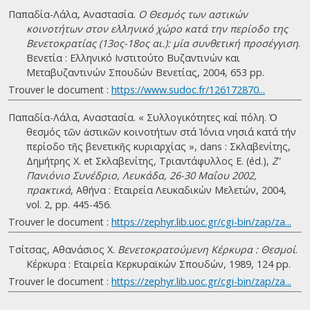
Παπαδία-Λάλα, Αναστασία.
Ο Θεσμός των αστικών
κοινοτήτων στον ελληνικό χώρο κατά την περίοδο της
Βενετοκρατίας (13ος-18ος αι.): μία συνθετική προσέγγιση
.
Βενετία : Ελληνικό Ινστιτούτο Βυζαντινών και
Μεταβυζαντινών Σπουδών Βενετίας, 2004, 653 pp.
Trouver le document :
https://www.sudoc.fr/126172870...
Παπαδία-Λάλα, Αναστασία. « Συλλογικότητες καί πόλη. Ὁ
θεσµός τῶν ἀστικῶν κοινοτήτων στά Ἰόνια νησιά κατά τήν
περίοδο τῆς βενετικῆς κυριαρχίας », dans : Σκλαβενίτης,
Δημήτρης Χ. et Σκλαβενίτης, Τριαντάφυλλος Ε. (éd.),
Ζ'
Πανιόνιο Συνέδριο, Λευκάδα, 26-30 Μαΐου 2002,
πρακτικά
, Αθήνα : Εταιρεία Λευκαδικών Μελετών, 2004,
vol. 2, pp. 445-456.
Trouver le document :
https://zephyr.lib.uoc.gr/cgi-bin/zap/za...
Τσίτσας, Αθανάσιος Χ.
Βενετοκρατούμενη Κέρκυρα : Θεσμοί
.
Κέρκυρα : Εταιρεία Κερκυραϊκών Σπουδών, 1989, 124 pp.
Trouver le document :
https://zephyr.lib.uoc.gr/cgi-bin/zap/za...