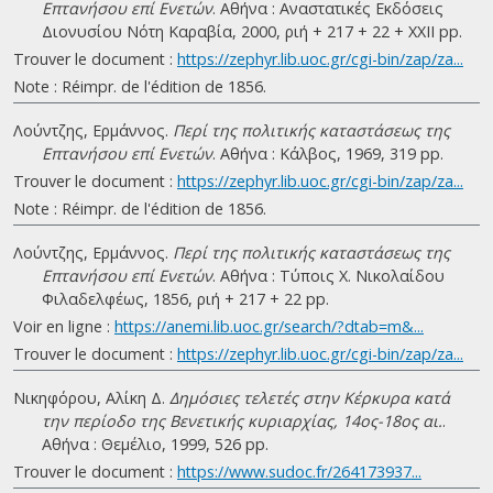
Επτανήσου επί Ενετών
. Αθήνα : Αναστατικές Εκδόσεις
Διονυσίου Νότη Καραβία, 2000, ριή + 217 + 22 + ΧΧΙΙ pp.
Trouver le document :
https://zephyr.lib.uoc.gr/cgi-bin/zap/za...
Note : Réimpr. de l'édition de 1856.
Λούντζης, Ερμάννος.
Περί της πολιτικής καταστάσεως της
Επτανήσου επί Ενετών
. Αθήνα : Κάλβος, 1969, 319 pp.
Trouver le document :
https://zephyr.lib.uoc.gr/cgi-bin/zap/za...
Note : Réimpr. de l'édition de 1856.
Λούντζης, Ερμάννος.
Περί της πολιτικής καταστάσεως της
Επτανήσου επί Ενετών
. Αθήνα : Τύποις Χ. Νικολαίδου
Φιλαδελφέως, 1856, ριή + 217 + 22 pp.
Voir en ligne :
https://anemi.lib.uoc.gr/search/?dtab=m&...
Trouver le document :
https://zephyr.lib.uoc.gr/cgi-bin/zap/za...
Νικηφόρου, Αλίκη Δ.
Δημόσιες τελετές στην Κέρκυρα κατά
την περίοδο της Βενετικής κυριαρχίας, 14ος-18ος αι.
.
Αθήνα : Θεμέλιο, 1999, 526 pp.
Trouver le document :
https://www.sudoc.fr/264173937...