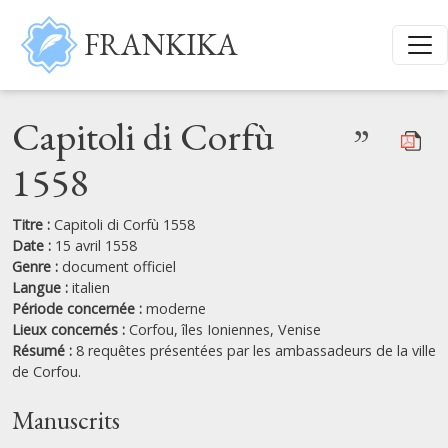
Aller au contenu principal
FRANKIKA
Capitoli di Corfù
”
1558
Titre :
Capitoli di Corfù 1558
Date :
15 avril 1558
Genre :
document officiel
Langue :
italien
Période concernée :
moderne
Lieux concernés :
Corfou,
îles Ioniennes,
Venise
Résumé :
8 requêtes présentées par les ambassadeurs de la ville
de Corfou.
Manuscrits