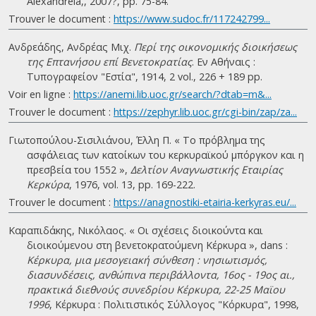
Alexandreia,, 2007?, pp. 75-84.
Trouver le document :
https://www.sudoc.fr/117242799...
Ανδρεάδης, Ανδρέας Μιχ.
Περί της οικονομικής διοικήσεως
της Επτανήσου επί Βενετοκρατίας
. Eν Αθήναις :
Τυπογραφείον "Εστία", 1914, 2 vol., 226 + 189 pp.
Voir en ligne :
https://anemi.lib.uoc.gr/search/?dtab=m&...
Trouver le document :
https://zephyr.lib.uoc.gr/cgi-bin/zap/za...
Γιωτοπούλου-Σισιλιάνου, Έλλη Π. « Το πρόβλημα της
ασφάλειας των κατοίκων του κερκυραϊκού μπόργκον και η
πρεσβεία του 1552 »,
Δελτίον Αναγνωστικής Εταιρίας
Κερκύρα
, 1976, vol. 13, pp. 169-222.
Trouver le document :
https://anagnostiki-etairia-kerkyras.eu/...
Καραπιδάκης, Νικόλαος. « Οι σχέσεις διοικούντα και
διοικούμενου στη βενετοκρατούμενη Κέρκυρα », dans :
Κέρκυρα, μια μεσογειακή σύνθεση : νησιωτισμός,
διασυνδέσεις, ανθώπινα περιβάλλοντα, 16ος - 19ος αι.,
πρακτικά διεθνούς συνεδρίου Κέρκυρα, 22-25 Μαϊου
1996
, Κέρκυρα : Πολιτιστικός Σύλλογος "Κόρκυρα", 1998,