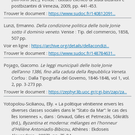
postbizantini di Venezia, 2009, pp. 441-453.
Trouver le document :
https://www.sudoc.fr/140812091...
Lunzi, Ermanno.
Della condizione politica delle Isole Jonie
sotto il dominio veneto
. Venise : Tip. del commercio, 1858,
507 pp.
Voir en ligne :
https://archive.org/details/dellacondizi...
Trouver le document :
https://www.sudoc.fr/148784631...
Pojago, Giacomo.
Le leggi municipali delle Isole Jonie
dell’anno 1386, fino alla caduta della Repubblica Veneta
.
Corfou : Dalla Tipografia del Governo, 1846-1848, vol 1, vol.
2, pp. 3-273 pp.
Trouver le document :
https://zephyr.lib.uoc.gr/cgi-bin/zap/za...
Yotopolou-Sicilianou, Elly. « La politique vénitienne envers les
diverses classes sociales dans le “Stato da Mar”: le cas des
îles Ioniennes », dans : Grivaud, Gilles et Petmezás, Sōkrátīs
(éd.),
Byzantina et moderna: mélanges en l'honneur
d'Hélène Antoniadis-Bibicou
, Athènes : Ekdoseis