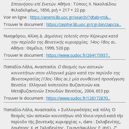
Επτανήσου επί Ενετών
. Αθήνα : Τύποις Χ. Νικολαίδου
Φιλαδελφέως, 1856, ριή + 217 + 22 pp.
Voir en ligne :
https://anemi.lib.uoc.gr/search/?dtab=m&...
Trouver le document :
https://zephyr.lib.uoc.gr/cgi-bin/zap/za...
Νικηφόρου, Αλίκη Δ.
Δημόσιες τελετές στην Κέρκυρα κατά
την περίοδο της Βενετικής κυριαρχίας, 14ος-18ος αι.
.
Αθήνα : Θεμέλιο, 1999, 526 pp.
Trouver le document :
https://www.sudoc.fr/264173937...
Παπαδία-Λάλα, Αναστασία.
Ο Θεσμός των αστικών
κοινοτήτων στον ελληνικό χώρο κατά την περίοδο της
Βενετοκρατίας (13ος-18ος αι.): μία συνθετική προσέγγιση
.
Βενετία : Ελληνικό Ινστιτούτο Βυζαντινών και
Μεταβυζαντινών Σπουδών Βενετίας, 2004, 653 pp.
Trouver le document :
https://www.sudoc.fr/126172870...
Παπαδία-Λάλα, Αναστασία. « Συλλογικότητες καί πόλη. Ὁ
θεσµός τῶν ἀστικῶν κοινοτήτων στά Ἰόνια νησιά κατά τήν
περίοδο τῆς βενετικῆς κυριαρχίας », dans : Σκλαβενίτης,
Δημήτρης Χ. et Σκλαβενίτης, Τριαντάφυλλος Ε. (éd.),
Ζ'