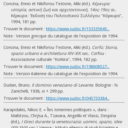
Concina, Ennio et Nikiforou-Testone, Aliki (éd.).
Κέρκυρα:
ιστορία, αστική ζωή και αρχιτεκτονική, 14ος-19ος αι.
.
Κέρκυρα : Έκδοση του Πολιτιστικού Συλλόγου "Κόρκυρα",
1994, 181 pp.
Trouver le document :
https://www.sudoc.fr/153335645...
Note : Version grecque du catalogue de l'exposition de 1994.
Concina, Ennio et Nikiforou-Testone, Aliki (éd.).
Corfù: Storia,
spazio urbano e architettura XIV-XIX sec.
. Corfou :
Associazione culturale "Korkira", 1994, 182 pp.
Trouver le document :
https://www.sudoc.fr/198608527...
Note : Version italienne du catalogue de l'exposition de 1994.
Dudan, Bruno.
Il dominio veneziano di Levante
. Bologne : N.
Zanichelli, 1938, xi + 299 pp.
Trouver le document :
https://www.sudoc.fr/045733384...
Karapidakis, Nikos E. « Îles Ioniennes politiques », dans :
Maltézou, Chrýsa A., Tzavara, Angeliki et Vlassi, Despina
(éd.),
I Greci durante la venetocrazia: uomini, spazio, idee
(XIII-XVIII sec.)
, Venise : Istituto ellenico di studi bizantini e