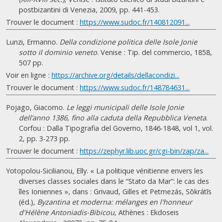
postbizantini di Venezia, 2009, pp. 441-453.
Trouver le document :
https://www.sudoc.fr/140812091...
Lunzi, Ermanno.
Della condizione politica delle Isole Jonie
sotto il dominio veneto
. Venise : Tip. del commercio, 1858,
507 pp.
Voir en ligne :
https://archive.org/details/dellacondizi...
Trouver le document :
https://www.sudoc.fr/148784631...
Pojago, Giacomo.
Le leggi municipali delle Isole Jonie
dell’anno 1386, fino alla caduta della Repubblica Veneta
.
Corfou : Dalla Tipografia del Governo, 1846-1848, vol 1, vol.
2, pp. 3-273 pp.
Trouver le document :
https://zephyr.lib.uoc.gr/cgi-bin/zap/za...
Yotopolou-Sicilianou, Elly. « La politique vénitienne envers les
diverses classes sociales dans le “Stato da Mar”: le cas des
îles Ioniennes », dans : Grivaud, Gilles et Petmezás, Sōkrátīs
(éd.),
Byzantina et moderna: mélanges en l'honneur
d'Hélène Antoniadis-Bibicou
, Athènes : Ekdoseis