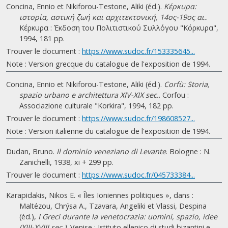
Concina, Ennio et Nikiforou-Testone, Aliki (éd.).
Κέρκυρα:
ιστορία, αστική ζωή και αρχιτεκτονική, 14ος-19ος αι.
.
Κέρκυρα : Έκδοση του Πολιτιστικού Συλλόγου "Κόρκυρα",
1994, 181 pp.
Trouver le document :
https://www.sudoc.fr/153335645...
Note : Version grecque du catalogue de l'exposition de 1994.
Concina, Ennio et Nikiforou-Testone, Aliki (éd.).
Corfù: Storia,
spazio urbano e architettura XIV-XIX sec.
. Corfou :
Associazione culturale "Korkira", 1994, 182 pp.
Trouver le document :
https://www.sudoc.fr/198608527...
Note : Version italienne du catalogue de l'exposition de 1994.
Dudan, Bruno.
Il dominio veneziano di Levante
. Bologne : N.
Zanichelli, 1938, xi + 299 pp.
Trouver le document :
https://www.sudoc.fr/045733384...
Karapidakis, Nikos E. « Îles Ioniennes politiques », dans :
Maltézou, Chrýsa A., Tzavara, Angeliki et Vlassi, Despina
(éd.),
I Greci durante la venetocrazia: uomini, spazio, idee
(XIII-XVIII sec.)
, Venise : Istituto ellenico di studi bizantini e