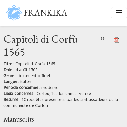
Aller au contenu principal
FRANKIKA
Capitoli di Corfù
”
1565
Titre :
Capitoli di Corfù 1565
Date :
4 août 1565
Genre :
document officiel
Langue :
italien
Période concernée :
moderne
Lieux concernés :
Corfou,
îles Ioniennes,
Venise
Résumé :
10 requêtes présentées par les ambassadeurs de la
communauté de Corfou.
Manuscrits