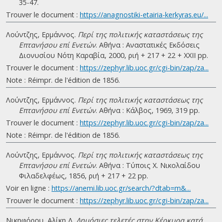
35-47.
Trouver le document :
https://anagnostiki-etairia-kerkyras.eu/...
Λούντζης, Ερμάννος.
Περί της πολιτικής καταστάσεως της
Επτανήσου επί Ενετών
. Αθήνα : Αναστατικές Εκδόσεις
Διονυσίου Νότη Καραβία, 2000, ριή + 217 + 22 + ΧΧΙΙ pp.
Trouver le document :
https://zephyr.lib.uoc.gr/cgi-bin/zap/za...
Note : Réimpr. de l'édition de 1856.
Λούντζης, Ερμάννος.
Περί της πολιτικής καταστάσεως της
Επτανήσου επί Ενετών
. Αθήνα : Κάλβος, 1969, 319 pp.
Trouver le document :
https://zephyr.lib.uoc.gr/cgi-bin/zap/za...
Note : Réimpr. de l'édition de 1856.
Λούντζης, Ερμάννος.
Περί της πολιτικής καταστάσεως της
Επτανήσου επί Ενετών
. Αθήνα : Τύποις Χ. Νικολαίδου
Φιλαδελφέως, 1856, ριή + 217 + 22 pp.
Voir en ligne :
https://anemi.lib.uoc.gr/search/?dtab=m&...
Trouver le document :
https://zephyr.lib.uoc.gr/cgi-bin/zap/za...
Νικηφόρου, Αλίκη Δ.
Δημόσιες τελετές στην Κέρκυρα κατά