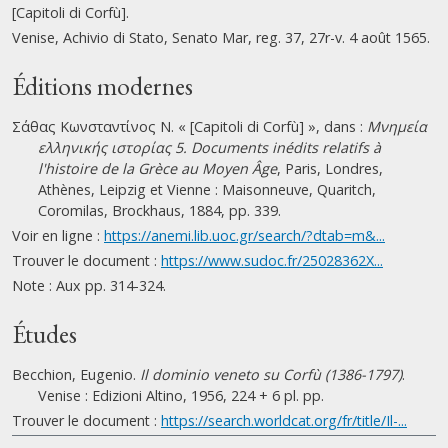
[Capitoli di Corfù].
Venise, Achivio di Stato, Senato Mar, reg. 37, 27r-v. 4 août 1565.
Éditions modernes
Σάθας Κωνσταντίνος Ν. « [Capitoli di Corfù] », dans :
Μνημεία
ελληνικής ιστορίας 5. Documents inédits relatifs à
l'histoire de la Grèce au Moyen Âge
, Paris, Londres,
Athènes, Leipzig et Vienne : Maisonneuve, Quaritch,
Coromilas, Brockhaus, 1884, pp. 339.
Voir en ligne :
https://anemi.lib.uoc.gr/search/?dtab=m&...
Trouver le document :
https://www.sudoc.fr/25028362X...
Note : Aux pp. 314-324.
Études
Becchion, Eugenio.
Il dominio veneto su Corfù (1386-1797)
.
Venise : Edizioni Altino, 1956, 224 + 6 pl. pp.
Trouver le document :
https://search.worldcat.org/fr/title/Il-...