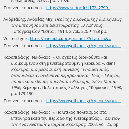
Alexandreia,, 2007?, pp. 75-84.
Trouver le document :
https://www.sudoc.fr/117242799...
Ανδρεάδης, Ανδρέας Μιχ.
Περί της οικονομικής διοικήσεως
της Επτανήσου επί Βενετοκρατίας
. Eν Αθήναις :
Τυπογραφείον "Εστία", 1914, 2 vol., 226 + 189 pp.
Voir en ligne :
https://anemi.lib.uoc.gr/search/?dtab=m&...
Trouver le document :
https://zephyr.lib.uoc.gr/cgi-bin/zap/za...
Καραπιδάκης, Νικόλαος. « Οι σχέσεις διοικούντα και
διοικούμενου στη βενετοκρατούμενη Κέρκυρα », dans :
Κέρκυρα, μια μεσογειακή σύνθεση : νησιωτισμός,
διασυνδέσεις, ανθώπινα περιβάλλοντα, 16ος - 19ος αι.,
πρακτικά διεθνούς συνεδρίου Κέρκυρα, 22-25 Μαϊου
1996
, Κέρκυρα : Πολιτιστικός Σύλλογος "Κόρκυρα", 1998,
pp. 179-190.
Trouver le document :
https://zephyr.lib.uoc.gr/cgi-bin/zap/za...
Καραπιδάκης, Νικόλαος. « Πολιτικός πολιτισμός στα
Επτάνησα κατά την περίοδο της ενετοκρατίας »,
Δελτίον
της Αναγνωστικής Εταιρίας Κερκύρας
, 2003, vol. 25, pp.