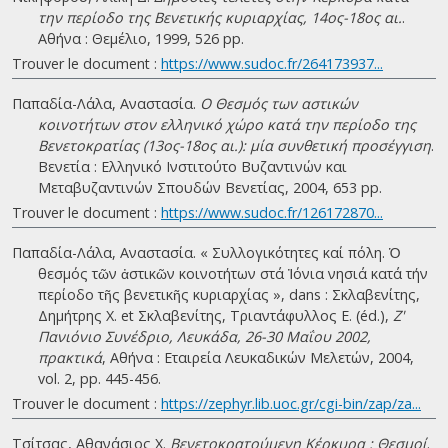
την περίοδο της Βενετικής κυριαρχίας, 14ος-18ος αι.
.
Αθήνα : Θεμέλιο, 1999, 526 pp.
Trouver le document :
https://www.sudoc.fr/264173937...
Παπαδία-Λάλα, Αναστασία.
Ο Θεσμός των αστικών
κοινοτήτων στον ελληνικό χώρο κατά την περίοδο της
Βενετοκρατίας (13ος-18ος αι.): μία συνθετική προσέγγιση
.
Βενετία : Ελληνικό Ινστιτούτο Βυζαντινών και
Μεταβυζαντινών Σπουδών Βενετίας, 2004, 653 pp.
Trouver le document :
https://www.sudoc.fr/126172870...
Παπαδία-Λάλα, Αναστασία. « Συλλογικότητες καί πόλη. Ὁ
θεσµός τῶν ἀστικῶν κοινοτήτων στά Ἰόνια νησιά κατά τήν
περίοδο τῆς βενετικῆς κυριαρχίας », dans : Σκλαβενίτης,
Δημήτρης Χ. et Σκλαβενίτης, Τριαντάφυλλος Ε. (éd.),
Ζ'
Πανιόνιο Συνέδριο, Λευκάδα, 26-30 Μαΐου 2002,
πρακτικά
, Αθήνα : Εταιρεία Λευκαδικών Μελετών, 2004,
vol. 2, pp. 445-456.
Trouver le document :
https://zephyr.lib.uoc.gr/cgi-bin/zap/za...
Τσίτσας, Αθανάσιος Χ.
Βενετοκρατούμενη Κέρκυρα : Θεσμοί
.