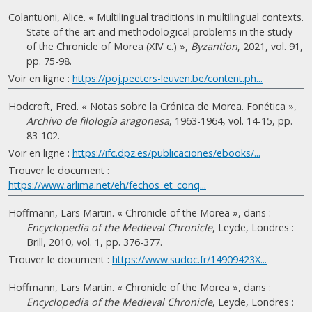
Colantuoni, Alice. « Multilingual traditions in multilingual contexts.
State of the art and methodological problems in the study
of the Chronicle of Morea (XIV c.) »,
Byzantion
, 2021, vol. 91,
pp. 75-98.
Voir en ligne :
https://poj.peeters-leuven.be/content.ph...
Hodcroft, Fred. « Notas sobre la Crónica de Morea. Fonética »,
Archivo de filología aragonesa
, 1963-1964, vol. 14-15, pp.
83-102.
Voir en ligne :
https://ifc.dpz.es/publicaciones/ebooks/...
Trouver le document :
https://www.arlima.net/eh/fechos_et_conq...
Hoffmann, Lars Martin. « Chronicle of the Morea », dans :
Encyclopedia of the Medieval Chronicle
, Leyde, Londres :
Brill, 2010, vol. 1, pp. 376-377.
Trouver le document :
https://www.sudoc.fr/14909423X...
Hoffmann, Lars Martin. « Chronicle of the Morea », dans :
Encyclopedia of the Medieval Chronicle
, Leyde, Londres :