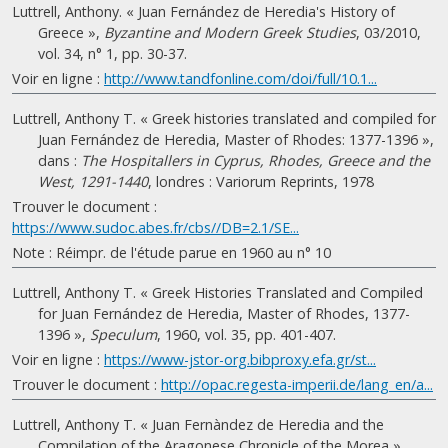
Luttrell, Anthony. « Juan Fernández de Heredia's History of
Greece »,
Byzantine and Modern Greek Studies
, 03/2010,
vol. 34, n° 1, pp. 30-37.
Voir en ligne :
http://www.tandfonline.com/doi/full/10.1...
Luttrell, Anthony T. « Greek histories translated and compiled for
Juan Fernández de Heredia, Master of Rhodes: 1377-1396 »,
dans :
The Hospitallers in Cyprus, Rhodes, Greece and the
West, 1291-1440
, londres : Variorum Reprints, 1978
Trouver le document :
https://www.sudoc.abes.fr/cbs//DB=2.1/SE...
Note : Réimpr. de l'étude parue en 1960 au n° 10
Luttrell, Anthony T. « Greek Histories Translated and Compiled
for Juan Fernández de Heredia, Master of Rhodes, 1377-
1396 »,
Speculum
, 1960, vol. 35, pp. 401-407.
Voir en ligne :
https://www-jstor-org.bibproxy.efa.gr/st...
Trouver le document :
http://opac.regesta-imperii.de/lang_en/a...
Luttrell, Anthony T. « Juan Fernàndez de Heredia and the
Compilation of the Aragonese Chronicle of the Morea »,