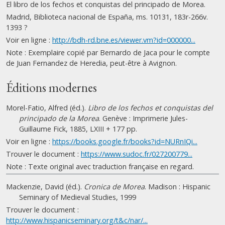
El libro de los fechos et conquistas del principado de Morea.
Madrid, Biblioteca nacional de España, ms. 10131, 183r-266v.
1393 ?
Voir en ligne :
http://bdh-rd.bne.es/viewer.vm?id=000000...
Note : Exemplaire copié par Bernardo de Jaca pour le compte
de Juan Fernandez de Heredia, peut-être à Avignon.
Éditions modernes
Morel-Fatio, Alfred (éd.).
Libro de los fechos et conquistas del
principado de la Morea
. Genève : Imprimerie Jules-
Guillaume Fick, 1885, LXIII + 177 pp.
Voir en ligne :
https://books.google.fr/books?id=NURnIQi...
Trouver le document :
https://www.sudoc.fr/027200779...
Note : Texte original avec traduction française en regard.
Mackenzie, David (éd.).
Cronica de Morea
. Madison : Hispanic
Seminary of Medieval Studies, 1999
Trouver le document :
http://www.hispanicseminary.org/t&c/nar/...