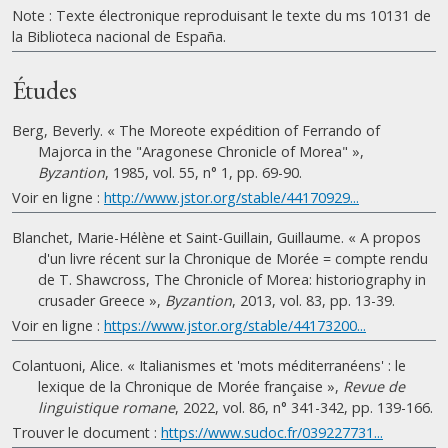
Note : Texte électronique reproduisant le texte du ms 10131 de
la Biblioteca nacional de España.
Études
Berg, Beverly. « The Moreote expédition of Ferrando of
Majorca in the "Aragonese Chronicle of Morea" »,
Byzantion
, 1985, vol. 55, n° 1, pp. 69-90.
Voir en ligne :
http://www.jstor.org/stable/44170929...
Blanchet, Marie-Hélène et Saint-Guillain, Guillaume. « A propos
d'un livre récent sur la Chronique de Morée = compte rendu
de T. Shawcross, The Chronicle of Morea: historiography in
crusader Greece »,
Byzantion
, 2013, vol. 83, pp. 13-39.
Voir en ligne :
https://www.jstor.org/stable/44173200...
Colantuoni, Alice. « Italianismes et 'mots méditerranéens' : le
lexique de la Chronique de Morée française »,
Revue de
linguistique romane
, 2022, vol. 86, n° 341-342, pp. 139-166.
Trouver le document :
https://www.sudoc.fr/039227731...