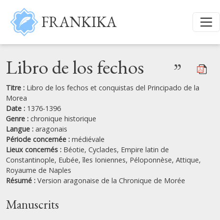
Aller au contenu principal
FRANKIKA
Libro de los fechos
”
Titre :
Libro de los fechos et conquistas del Principado de la
Morea
Date :
1376-1396
Genre :
chronique historique
Langue :
aragonais
Période concernée :
médiévale
Lieux concernés :
Béotie,
Cyclades,
Empire latin de
Constantinople,
Eubée,
îles Ioniennes,
Péloponnèse,
Attique,
Royaume de Naples
Résumé :
Version aragonaise de la Chronique de Morée
Manuscrits