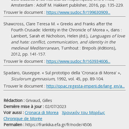
Amsterdam : Adolf M. Hakkert publisher, 2016, pp. 135-229.
Trouver le document :
https://www.sudoc.fr/199630909...
Shawcross, Clare Teresa M. « Greeks and Franks after the
Fourth Crusade: Identity in the Chronicle of Morea », dans :
Lambert, Sarah et Nicholson, Helen (éd.),
Languages of love
and hate: conflict, communication, and identity in the
medieval Mediterranean
, Turnhout : Brepols (éditions),
2012, pp. 141-157.
Trouver le document :
https://www.sudoc.fr/163934606...
Spadaro, Giuseppe. « Sul prototipo della 'Cronaca di Morea' »,
Siculorum gymnasium
, 1992, vol. 45, pp. 89-104.
Trouver le document :
http://opac.regesta-imperii.de/lang_en/a...
Rédaction :
Grivaud, Gilles
Dernière mise à jour :
02/07/2023
Voir aussi :
Cronaca di Morea
Χρονικόν του Μoρέως
Chronique de Morée
Permalien :
https://frankika.efa.gr/fr/node/4506