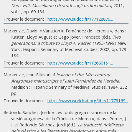
Deus vult. Miscellanea di studi sugli ordini militari
, 2011,
vol. 1, pp. 69-134.
Trouver le document :
https://www.sudoc.fr/177128879...
Mackenzie, David. « Variation in Fernández de Heredia », dans :
Kasten, Lloyd August et Gago Jover, Francisco (éd.),
Two
generations: a tribute to Lloyd A. Kasten (1905-1999)
, New
York : Hispanic Seminary of Medieval Studies, 2002, pp. 179-
184.
Trouver le document :
https://www.sudoc.fr/112680151...
Mackenzie, Jean Gilkison.
A lexicon of the 14th-century
Aragonese manuscripts of Juan Fernández de Heredia
.
Madison : Hispanic Seminary of Medieval Studies, 1984, 232
pp.
Trouver le document :
https://www.worldcat.org/title/11773169...
Redondo Sánchez, Jordi. « Les fonts grega i francesa de la
versió aragonesa de la Crònica de Morea », dans : Pomer, J.
J. et Redondo Sánchez, Jordi (éd.),
La traducció (in)directa
dels clàssics a les literatures hispàniques, entre més
,