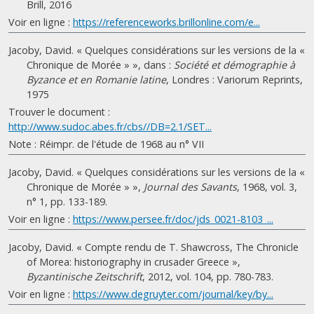
Brill, 2016
Voir en ligne :
https://referenceworks.brillonline.com/e...
Jacoby, David. « Quelques considérations sur les versions de la «
Chronique de Morée » », dans :
Société et démographie à
Byzance et en Romanie latine
, Londres : Variorum Reprints,
1975
Trouver le document :
http://www.sudoc.abes.fr/cbs//DB=2.1/SET...
Note : Réimpr. de l'étude de 1968 au n° VII
Jacoby, David. « Quelques considérations sur les versions de la «
Chronique de Morée » »,
Journal des Savants
, 1968, vol. 3,
n° 1, pp. 133-189.
Voir en ligne :
https://www.persee.fr/doc/jds_0021-8103_...
Jacoby, David. « Compte rendu de T. Shawcross, The Chronicle
of Morea: historiography in crusader Greece »,
Byzantinische Zeitschrift
, 2012, vol. 104, pp. 780-783.
Voir en ligne :
https://www.degruyter.com/journal/key/by...