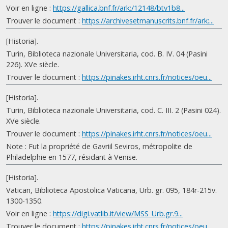
Voir en ligne :
https://gallica.bnf.fr/ark:/12148/btv1b8...
Trouver le document :
https://archivesetmanuscrits.bnf.fr/ark:...
[Historia].
Turin, Biblioteca nazionale Universitaria, cod. B. IV. 04 (Pasini
226). XVe siècle.
Trouver le document :
https://pinakes.irht.cnrs.fr/notices/oeu...
[Historia].
Turin, Biblioteca nazionale Universitaria, cod. C. III. 2 (Pasini 024).
XVe siècle.
Trouver le document :
https://pinakes.irht.cnrs.fr/notices/oeu...
Note : Fut la propriété de Gavriil Seviros, métropolite de
Philadelphie en 1577, résidant à Venise.
[Historia].
Vatican, Biblioteca Apostolica Vaticana, Urb. gr. 095, 184r-215v.
1300-1350.
Voir en ligne :
https://digi.vatlib.it/view/MSS_Urb.gr.9...
Trouver le document :
https://pinakes.irht.cnrs.fr/notices/oeu...