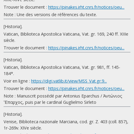
Trouver le document :
https://pinakes.irht.cnrs.fr/notices/oeu...
Note : Une des versions de références du texte.
[Historia].
Vatican, Biblioteca Apostolica Vaticana, Vat. gr. 169, 240 ff. XIIIe
siècle.
Trouver le document :
https://pinakes.irht.cnrs.fr/notices/oeu...
[Historia].
Vatican, Biblioteca Apostolica Vaticana, Vat. gr. 981, ff. 145-
184*.
Voir en ligne :
https://digi.vatlib.it/view/MSS_Vat.gr.9...
Trouver le document :
https://pinakes.irht.cnrs.fr/notices/oeu...
Note : Manuscrit possédé par Antonius Eparchus / Ἀντώνιος
Ἔπαρχος, puis par le cardinal Guglielmo Sirleto
[Historia].
Venise, Biblioteca nazionale Marciana, cod. gr. Z. 403 (coll. 857),
1r-269v. XIVe siècle.