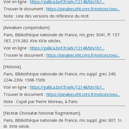
Voir en ligne :
https://gallica.bnf.fr/ark:/12148/btv1b1...
Trouver le document :
https://pinakes.irht.cnrs.fr/notices/oeu...
Note : Une des versions de référence du récit.
[Annalium compendium].
Paris, Bibliothèque nationale de France, ms grec 3041, ff. 137-
187, 219-283. XVe-XVIe siècles.
Voir en ligne :
https://gallica.bnf.fr/ark:/12148/btv1b1...
Trouver le document :
https://pinakes.irht.cnrs.fr/notices/oeu...
[Historia].
Paris, Bibliothèque nationale de France, ms suppl. grec 249,
224v-230v. 1568-1569.
Voir en ligne :
https://gallica.bnf.fr/ark:/12148/btv1b1...
Trouver le document :
https://pinakes.irht.cnrs.fr/notices/oeu...
Note : Copié par Pierre Moreau, à Paris
[Nicetæ Choniatæ historiæ fragmentum].
Paris, Bibliothèque nationale de France, ms suppl. grec 607, 1r-
6r. XVIe siècle.