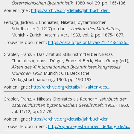
Österreichischen Byzantinistik
, 1980, vol. 29, pp. 165-186.
Voir en ligne :
https://archive.org/details/Jahrbuch-der...
Ferluga, Jadran. « Choniates, Niketas, byzantinischer
Schriftsteller († 1217) », dans :
Lexikon des Mittelalters
,
Munich - Zurich : Artemis Ver., 1983, vol. 2, pp. 1875-1877.
Trouver le document :
https://catalogue.bnf.fr/ark:/12148/cb36...
Grabler, Franz. « Das Zitat als Stilkunstmittel bei Niketas
Choniates », dans : Dölger, Franz et Beck, Hans-Georg (éd.),
Akten des XI Internationalen Byzantinistenkongresses
Munchen 1958
, Munich : C.H. Beck'sche
Verlagsbuchhandlung, 1960, pp. 190-193.
Voir en ligne :
http://archive.org/details/11.-akten-des...
Grabler, Franz. « Niketas Choniates als Redner »,
Jahrbuch der
österreichischen byzantinischen Gesellschaft
, 1962 - 1963,
vol. 11/12, pp. 57-78.
Voir en ligne :
https://archive.org/details/Jahrbuch-der...
Trouver le document :
http://opac.regesta-imperii.de/lang_de/a...