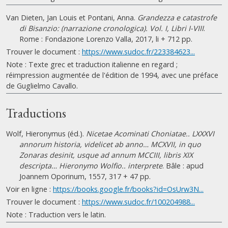
Van Dieten, Jan Louis et Pontani, Anna.
Grandezza e catastrofe
di Bisanzio: (narrazione cronologica). Vol. I, Libri I-VIII
.
Rome : Fondazione Lorenzo Valla, 2017, li + 712 pp.
Trouver le document :
https://www.sudoc.fr/223384623...
Note : Texte grec et traduction italienne en regard ;
réimpression augmentée de l'édition de 1994, avec une préface
de Guglielmo Cavallo.
Traductions
Wolf, Hieronymus (éd.).
Nicetae Acominati Choniatae.. LXXXVI
annorum historia, videlicet ab anno… MCXVII, in quo
Zonaras desinit, usque ad annum MCCIII, libris XIX
descripta… Hieronymo Wolfio.. interprete
. Bâle : apud
Joannem Oporinum, 1557, 317 + 47 pp.
Voir en ligne :
https://books.google.fr/books?id=OsUrw3N...
Trouver le document :
https://www.sudoc.fr/100204988...
Note : Traduction vers le latin.