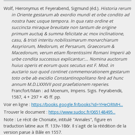
Wolf, Hieronymus et Feyerabend, Sigmund (éd.).
Historia rerum
in Oriente gestarum ab exordio mundi et orbe condito ad
nostra haec usque tempora. In qua rato ordine et
succincta miraque breuitate non tantum de origine
primum auctuq́ & summa felicitate ac mox inclinatione,
casu, & tristi interitu nobilissimarum monarchiarum
Assyriorum, Medorum, et Persarum, Graecorum &
Macedonum, verum etiam florentissimi Romani Imperii ab
urbe condita successus explicantur:... Nomina auctorum
huius operis et eorum quos secutus est F. Mod. in
auctario suo quod continet commemorationem gestarum
toto orbe ab excidio Constantinopolitano ferè ad hunc
annum M.D.LXXXVII post praefationem reperies
.
Francfort/Main : ad Moenum, Impens. Sigis. Feyrabendii,
1587, 4 + 297 + 45 ff. pp.
Voir en ligne :
https://books.google.fr/books?id=YHeORMH...
Trouver le document :
https://www.sudoc.fr/065148495...
Note : Le récit de Choniate, intitulé "Annales", figure en
traduction latine aux ff. 133v-186r. Il s'agit de la réédition de la
version parue à Bâle en 1557.