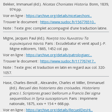
Bekker, Immanuel (éd.).
Nicetas Choniates Historia
. Bonn, 1839,
974 pp.
Voir en ligne :
https://archive.org/details/nicetaechoni...
Trouver le document :
https://www.sudoc.fr/156776510...
Note : Texte grec complet accompagné d'une traduction latine.
Migne, Jacques Paul (éd.).
Νικητα του Χωνιατου Τα
ευρισκομενα παντα
. Paris : Excudebatur et venit apud J.-P.
Migne editorem, 1865, 1452 col. pp.
Voir en ligne :
https://archive.org/details/patrologiaec...
Trouver le document :
https://www.sudoc.fr/117767417...
Note : Texte grec et traduction en latin en regard aux col. 320-
1057.
Hase, Charles-Benoît , Alexandre, Charles et Miller, Emmanuel
(éd.).
Recueil des historiens des croisades. Historiens
grecs I. Scriptores graeci bellorum a Francis Dei signa
sequentibus in Syria susceptorum
. Paris : Imprimerie
nationale, 1875, xxiv + 154 + 668 pp.
Voir en ligne :
https://archive.org/details/RecueilDesHi...