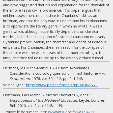
and have suggested that his real explanation for the downfall of
the empire lies in divine providence. This paper argues that
neither assessment does justice to Choniates's skill as an
historian, and that the only way to understand his explanations
is to appreciate the literary genre in which he wrote. It was a
genre which, although superficially dependent on classical
models, based its conception of historical causation on a very
Byzantine preoccupation, the character and deeds of individual
emperors. For Choniates, the main reason for the collapse of
the empire was the weaknesses of the emperors ruling at the
time, and their failure to live up to the divinely ordained ideal.
Hermans, Jos Maria-Martinus. « Le nom Akominatos.
Considérations codicologiques sur un « mot-fantôme » »,
Scriptorium
, 1976, vol. 30, n° 2, pp. 241-248.
Voir en ligne :
https://www.persee.fr/doc/scrip_0036-977...
Hoffmann, Lars Martin. « Niketas Choniates », dans :
Encyclopedia of the Medieval Chronicle
, Leyde, Londres :
Brill, 2010, vol. 2, pp. 1148-1149.
Trouver le document :
https://www.sudoc.fr/14909423X...