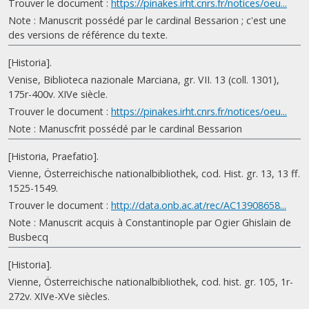
Trouver le document :
https://pinakes.irht.cnrs.fr/notices/oeu...
Note : Manuscrit possédé par le cardinal Bessarion ; c'est une
des versions de référence du texte.
[Historia].
Venise, Biblioteca nazionale Marciana, gr. VII. 13 (coll. 1301),
175r-400v. XIVe siècle.
Trouver le document :
https://pinakes.irht.cnrs.fr/notices/oeu...
Note : Manuscfrit possédé par le cardinal Bessarion
[Historia, Praefatio].
Vienne, Österreichische nationalbibliothek, cod. Hist. gr. 13, 13 ff.
1525-1549.
Trouver le document :
http://data.onb.ac.at/rec/AC13908658...
Note : Manuscrit acquis à Constantinople par Ogier Ghislain de
Busbecq
[Historia].
Vienne, Österreichische nationalbibliothek, cod. hist. gr. 105, 1r-
272v. XIVe-XVe siècles.