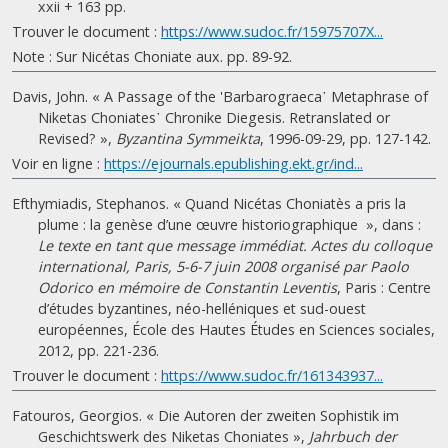
xxii + 163 pp.
Trouver le document :
https://www.sudoc.fr/15975707X...
Note : Sur Nicétas Choniate aux. pp. 89-92.
Davis, John. « A Passage of the 'Barbarograeca᾽ Metaphrase of
Niketas Choniates᾽ Chronike Diegesis. Retranslated or
Revised? »,
Byzantina Symmeikta
, 1996-09-29, pp. 127-142.
Voir en ligne :
https://ejournals.epublishing.ekt.gr/ind...
Efthymiadis, Stephanos. « Quand Nicétas Choniatès a pris la
plume : la genèse d’une œuvre historiographique », dans :
Le texte en tant que message immédiat. Actes du colloque
international, Paris, 5-6-7 juin 2008 organisé par Paolo
Odorico en mémoire de Constantin Leventis
, Paris : Centre
d’études byzantines, néo-helléniques et sud-ouest
européennes, École des Hautes Études en Sciences sociales,
2012, pp. 221-236.
Trouver le document :
https://www.sudoc.fr/161343937...
Fatouros, Georgios. « Die Autoren der zweiten Sophistik im
Geschichtswerk des Niketas Choniates »,
Jahrbuch der