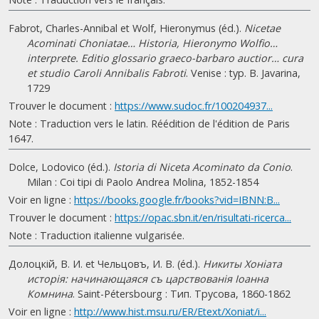
Fabrot, Charles-Annibal et Wolf, Hieronymus (éd.).
Nicetae
Acominati Choniatae… Historia, Hieronymo Wolfio…
interprete. Editio glossario graeco-barbaro auctior… cura
et studio Caroli Annibalis Fabroti
. Venise : typ. B. Javarina,
1729
Trouver le document :
https://www.sudoc.fr/100204937...
Note : Traduction vers le latin. Réédition de l'édition de Paris
1647.
Dolce, Lodovico (éd.).
Istoria di Niceta Acominato da Conio
.
Milan : Coi tipi di Paolo Andrea Molina, 1852-1854
Voir en ligne :
https://books.google.fr/books?vid=IBNN:B...
Trouver le document :
https://opac.sbn.it/en/risultati-ricerca...
Note : Traduction italienne vulgarisée.
Долоцкiй, В. И. et Чельцовъ, И. В. (éd.).
Никиты Хонiата
исторiя: начинающаяся съ царствованiя Iоанна
Комнина
. Saint-Pétersbourg : Тип. Трусова, 1860-1862
Voir en ligne :
http://www.hist.msu.ru/ER/Etext/Xoniat/i...