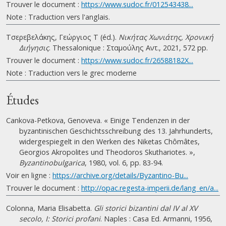
Trouver le document :
https://www.sudoc.fr/012543438...
Note : Traduction vers l'anglais.
Τσερεβελάκης, Γεώργιος Τ (éd.).
Νικήτας Χωνιάτης, Χρονική
Διήγησις
. Thessalonique : Σταμούλης Αντ., 2021, 572 pp.
Trouver le document :
https://www.sudoc.fr/26588182X...
Note : Traduction vers le grec moderne
Études
Cankova-Petkova, Genoveva. « Einige Tendenzen in der
byzantinischen Geschichtsschreibung des 13. Jahrhunderts,
widergespiegelt in den Werken des Niketas Chômâtes,
Georgios Akropolites und Theodoros Skuthariotes. »,
Byzantinobulgarica
, 1980, vol. 6, pp. 83-94.
Voir en ligne :
https://archive.org/details/Byzantino-Bu...
Trouver le document :
http://opac.regesta-imperii.de/lang_en/a...
Colonna, Maria Elisabetta.
Gli storici bizantini dal IV al XV
secolo, I: Storici profani
. Naples : Casa Ed. Armanni, 1956,