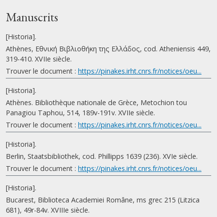
Manuscrits
[Historia].
Athènes, Εθνική Βιβλιοθήκη της Ελλάδος, cod. Atheniensis 449,
319-410. XVIIe siècle.
Trouver le document :
https://pinakes.irht.cnrs.fr/notices/oeu...
[Historia].
Athènes. Bibliothèque nationale de Grèce, Metochion tou
Panagiou Taphou, 514, 189v-191v. XVIIe siècle.
Trouver le document :
https://pinakes.irht.cnrs.fr/notices/oeu...
[Historia].
Berlin, Staatsbibliothek, cod. Phillipps 1639 (236). XVIe siècle.
Trouver le document :
https://pinakes.irht.cnrs.fr/notices/oeu...
[Historia].
Bucarest, Biblioteca Academiei Române, ms grec 215 (Litzica
681), 49r-84v. XVIIIe siècle.