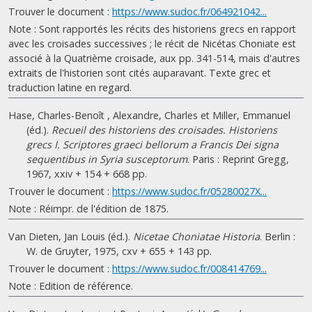
Trouver le document :
https://www.sudoc.fr/064921042...
Note : Sont rapportés les récits des historiens grecs en rapport
avec les croisades successives ; le récit de Nicétas Choniate est
associé à la Quatrième croisade, aux pp. 341-514, mais d'autres
extraits de l'historien sont cités auparavant. Texte grec et
traduction latine en regard.
Hase, Charles-Benoît , Alexandre, Charles et Miller, Emmanuel
(éd.).
Recueil des historiens des croisades. Historiens
grecs I. Scriptores graeci bellorum a Francis Dei signa
sequentibus in Syria susceptorum
. Paris : Reprint Gregg,
1967, xxiv + 154 + 668 pp.
Trouver le document :
https://www.sudoc.fr/05280027X...
Note : Réimpr. de l'édition de 1875.
Van Dieten, Jan Louis (éd.).
Nicetae Choniatae Historia
. Berlin :
W. de Gruyter, 1975, cxv + 655 + 143 pp.
Trouver le document :
https://www.sudoc.fr/008414769...
Note : Edition de référence.