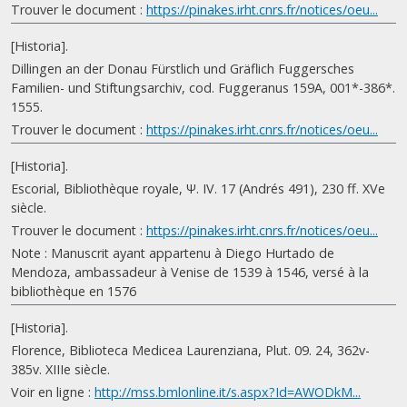
Trouver le document :
https://pinakes.irht.cnrs.fr/notices/oeu...
[Historia].
Dillingen an der Donau Fürstlich und Gräflich Fuggersches
Familien- und Stiftungsarchiv, cod. Fuggeranus 159A, 001*-386*.
1555.
Trouver le document :
https://pinakes.irht.cnrs.fr/notices/oeu...
[Historia].
Escorial, Bibliothèque royale, Ψ. IV. 17 (Andrés 491), 230 ff. XVe
siècle.
Trouver le document :
https://pinakes.irht.cnrs.fr/notices/oeu...
Note : Manuscrit ayant appartenu à Diego Hurtado de
Mendoza, ambassadeur à Venise de 1539 à 1546, versé à la
bibliothèque en 1576
[Historia].
Florence, Biblioteca Medicea Laurenziana, Plut. 09. 24, 362v-
385v. XIIIe siècle.
Voir en ligne :
http://mss.bmlonline.it/s.aspx?Id=AWODkM...