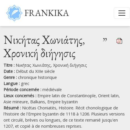
Aller au contenu principal
FRANKIKA
Νικήτας Χωνιάτης,
”
Χρονική διήγησις
Titre :
Νικήτας Χωνιάτης, Χρονική διήγησις
Date :
Début du ΧΙΙΙe siècle
Genre :
chronique historique
Langue :
grec
Période concernée :
médiévale
Lieux concernés :
Empire latin de Constantinople,
Orient latin,
Asie mineure,
Balkans,
Empire byzantin
Résumé :
Nicétas Choniatès, Histoire. Récit chonologique de
l'histoire de l'Empire byzantin de 1118 à 1206. Plusieurs versions
ont circulé, brèves ou longues, de ce texte remanié jusqu'en
1207, et copié à de nombreuses reprises.