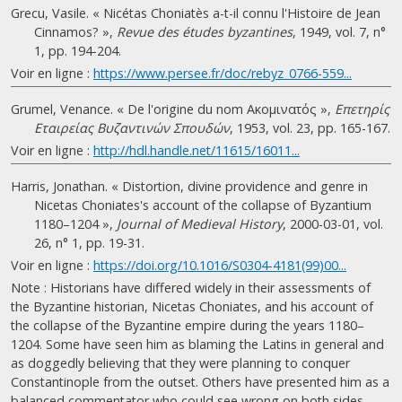
Grecu, Vasile. « Nicétas Choniatès a-t-il connu l'Histoire de Jean
Cinnamos? »,
Revue des études byzantines
, 1949, vol. 7, n°
1, pp. 194-204.
Voir en ligne :
https://www.persee.fr/doc/rebyz_0766-559...
Grumel, Venance. « De l'origine du nom Ακομινατός »,
Επετηρίς
Εταιρείας Βυζαντινών Σπουδών
, 1953, vol. 23, pp. 165-167.
Voir en ligne :
http://hdl.handle.net/11615/16011...
Harris, Jonathan. « Distortion, divine providence and genre in
Nicetas Choniates's account of the collapse of Byzantium
1180–1204 »,
Journal of Medieval History
, 2000-03-01, vol.
26, n° 1, pp. 19-31.
Voir en ligne :
https://doi.org/10.1016/S0304-4181(99)00...
Note : Historians have differed widely in their assessments of
the Byzantine historian, Nicetas Choniates, and his account of
the collapse of the Byzantine empire during the years 1180–
1204. Some have seen him as blaming the Latins in general and
as doggedly believing that they were planning to conquer
Constantinople from the outset. Others have presented him as a
balanced commentator who could see wrong on both sides,