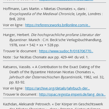
Hoffmann, Lars Martin. « Niketas Choniates », dans :
Encyclopedia of the Medieval Chronicle
, Leyde, Londres :
Brill, 2016
Voir en ligne :
https://referenceworks.brillonline.com/e...
Hunger, Herbert.
Die hochsprachliche profane Literatur der
Byzantiner
. Munich : C.H. Beck'sche Verlagsbuchhandlung,
1978, xxvi + 542 + xx + 528 pp.
Trouver le document :
https://www.sudoc.fr/018706770...
Note : Sur Nicétas Choniate aux pp. 429-441 du vol. 1.
Katsaros, Vassilis. « A Contribution to the Exact Dating of the
Death of the Byzantine Historian Nicetas Choniates »,
Jahrbuch der Österreichischen Byzantinistik
, 1982, vol. 32,
pp. 83-92.
Voir en ligne :
https://archive.org/details/Jahrbuch-der...
Trouver le document :
http://opac.regesta-imperii.de/lang_de/a...
Kazhdan, Aleksandr Petrovich. « Der Körper im Geschichtswerk