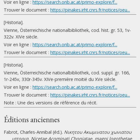
Voir en ligne :
https://search.onb.ac.at/primo-explore/f...
Trouver le document :
https://pinakes.irht.cnrs.fr/notices/oeu...
[Historia].
Vienne, Österreichische nationalbibliothek, cod. hist. gr. 53, 1v-
322v. XIVe siècle.
Voir en ligne :
https://search.onb.ac.at/primo-explore/f...
Trouver le document :
https://pinakes.irht.cnrs.fr/notices/oeu...
[Historia].
Vienne, Österreichische nationalbibliothek, cod. suppl. gr. 166,
1r-245v, 330r-345v. XIVe-première moitié du XVe siècle.
Voir en ligne :
https://search.onb.ac.at/primo-explore/f...
Trouver le document :
https://pinakes.irht.cnrs.fr/notices/oeu...
Note : Une des versions de référence du récit.
Éditions anciennes
Fabrot, Charles-Annibal (éd.).
Νικητου Ακωμινατου χωνιατου
ιστορια. Nicetae Acominati Choniatae, magni logothetae