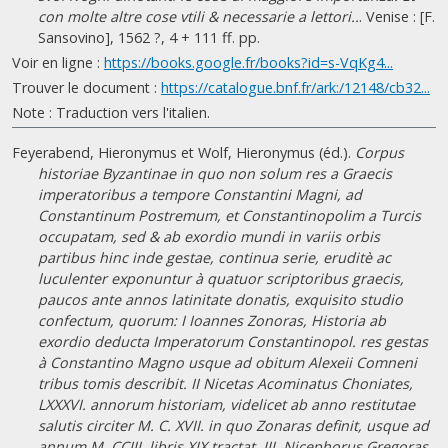
con molte altre cose vtili & necessarie a lettori..
. Venise : [F.
Sansovino], 1562 ?, 4 + 111 ff. pp.
Voir en ligne :
https://books.google.fr/books?id=s-VqKg4...
Trouver le document :
https://catalogue.bnf.fr/ark:/12148/cb32...
Note : Traduction vers l'italien.
Feyerabend, Hieronymus et Wolf, Hieronymus (éd.).
Corpus
historiae Byzantinae in quo non solum res a Graecis
imperatoribus a tempore Constantini Magni, ad
Constantinum Postremum, et Constantinopolim a Turcis
occupatam, sed & ab exordio mundi in variis orbis
partibus hinc inde gestae, continua serie, eruditè ac
luculenter exponuntur à quatuor scriptoribus graecis,
paucos ante annos latinitate donatis, exquisito studio
confectum, quorum: I Ioannes Zonoras, Historia ab
exordio deducta Imperatorum Constantinopol. res gestas
à Constantino Magno usque ad obitum Alexeii Comneni
tribus tomis describit. II Nicetas Acominatus Choniates,
LXXXVI. annorum historiam, videlicet ab anno restitutae
salutis circiter M. C. XVII. in quo Zonaras definit, usque ad
annum M. CCIII. libris XIX tractat. III. Nicephorus Gregoras