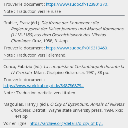
Trouver le document :
https://www.sudoc.fr/123801370...
Note : Traduction vers le russe
Grabler, Franz (éd.).
Die Krone der Komnenen: die
Regierungszeit der Kaiser Joannes und Manuel Komnenos
(1118-1180) aus dem Geschichtswerk des Niketas
Choniates
. Graz, 1958, 314 pp.
Trouver le document :
https://www.sudoc.fr/019319460...
Note : Traduction vers l'allemand.
Conca, Fabrizio (éd.).
La conquista di Costantinopoli durante la
IV Crociata
. Milan : Cisalpino-Goliardica, 1981, 38 pp.
Trouver le document :
https://www.worldcat.org/title/848786879...
Note : Traduction partielle vers l'italien
Magoulias, Harry J. (éd.).
O City of Byzantium, Annals of Niketas
Choniates
. Detroit : Wayne state university press, 1984, xxix
+ 441 pp.
Voir en ligne :
https://archive.org/details/o-city-of-by...