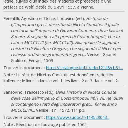
latine, suivies d'un index des matières et précédées d'une
préface de Wolf, datée du 6 avril 1557, à Vienne.
Ferentilli, Agostino et Dolce, Lodovico (éd.).
Historia de
gl'imperatori greci: descritta da Niceta Coniate.. il quale
comincia dall' imperio di Giovanni Conneno, dove lascia il
Zonara, & segue fino alla presa di Costantinopoli, che fu
l'anno MCCCCLIII [i.e. MCCCCIIII]. Alla quale s'è aggiunta
l'historia di Niceforo Gregora, che seguendo il Niceta per
l'istesso ordine de gl'imperatori greci..
. Venise : Gabriel
Giolito di Ferrarii, 1569
Trouver le document :
https://catalogue.bnf.fr/ark:/12148/cb31...
Note : Le récit de Nicétas Choniate est donné en traduction
italienne ; le livre 1 dans le vol. 1, les livres 2 et 3 dans le vol. 2.
Sansovino, Francesco (éd.).
Della Historia di Niceta Coniate
delle cose dell'imperio di Costantinopoli libri VII. ne' quali
si contengono i fatti degl'imperatori greci.. fin' all'anno
MCCCCLVII..
. Venise : s.n., 1572, 111 pp.
Trouver le document :
https://www.sudoc.fr/114529043...
Note : Réédition de l'ouvrage publié en 1562.