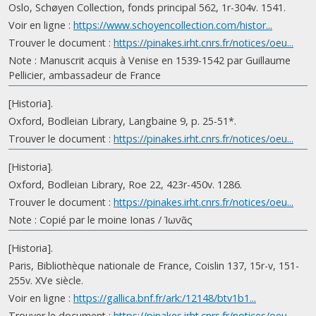
Oslo, Schøyen Collection, fonds principal 562, 1r-304v. 1541.
Voir en ligne :
https://www.schoyencollection.com/histor...
Trouver le document :
https://pinakes.irht.cnrs.fr/notices/oeu...
Note : Manuscrit acquis à Venise en 1539-1542 par Guillaume
Pellicier, ambassadeur de France
[Historia].
Oxford, Bodleian Library, Langbaine 9, p. 25-51*.
Trouver le document :
https://pinakes.irht.cnrs.fr/notices/oeu...
[Historia].
Oxford, Bodleian Library, Roe 22, 423r-450v. 1286.
Trouver le document :
https://pinakes.irht.cnrs.fr/notices/oeu...
Note : Copié par le moine Ionas / Ἰωνᾶς
[Historia].
Paris, Bibliothèque nationale de France, Coislin 137, 15r-v, 151-
255v. XVe siècle.
Voir en ligne :
https://gallica.bnf.fr/ark:/12148/btv1b1...
Trouver le document :
https://pinakes.irht.cnrs.fr/notices/oeu...