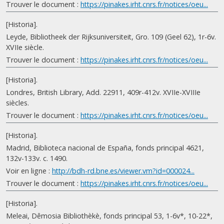
Trouver le document :
https://pinakes.irht.cnrs.fr/notices/oeu...
[Historia].
Leyde, Bibliotheek der Rijksuniversiteit, Gro. 109 (Geel 62), 1r-6v.
XVIIe siècle.
Trouver le document :
https://pinakes.irht.cnrs.fr/notices/oeu...
[Historia].
Londres, British Library, Add. 22911, 409r-412v. XVIIe-XVIIIe
siècles.
Trouver le document :
https://pinakes.irht.cnrs.fr/notices/oeu...
[Historia].
Madrid, Biblioteca nacional de España, fonds principal 4621,
132v-133v. c. 1490.
Voir en ligne :
http://bdh-rd.bne.es/viewer.vm?id=000024...
Trouver le document :
https://pinakes.irht.cnrs.fr/notices/oeu...
[Historia].
Meleai, Dêmosia Bibliothèkè, fonds principal 53, 1-6v*, 10-22*,