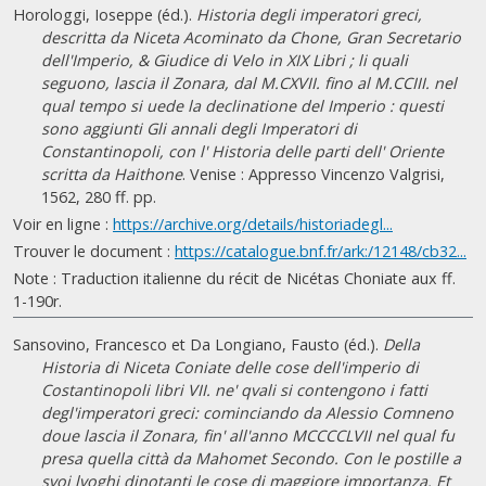
Horologgi, Ioseppe (éd.).
Historia degli imperatori greci,
descritta da Niceta Acominato da Chone, Gran Secretario
dell'Imperio, & Giudice di Velo in XIX Libri ; li quali
seguono, lascia il Zonara, dal M.CXVII. fino al M.CCIII. nel
qual tempo si uede la declinatione del Imperio : questi
sono aggiunti Gli annali degli Imperatori di
Constantinopoli, con l' Historia delle parti dell' Oriente
scritta da Haithone
. Venise : Appresso Vincenzo Valgrisi,
1562, 280 ff. pp.
Voir en ligne :
https://archive.org/details/historiadegl...
Trouver le document :
https://catalogue.bnf.fr/ark:/12148/cb32...
Note : Traduction italienne du récit de Nicétas Choniate aux ff.
1-190r.
Sansovino, Francesco et Da Longiano, Fausto (éd.).
Della
Historia di Niceta Coniate delle cose dell'imperio di
Costantinopoli libri VII. ne' qvali si contengono i fatti
degl'imperatori greci: cominciando da Alessio Comneno
doue lascia il Zonara, fin' all'anno MCCCCLVII nel qual fu
presa quella città da Mahomet Secondo. Con le postille a
svoi lvoghi dinotanti le cose di maggiore importanza. Et