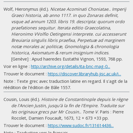
Wolf, Hieronymus (éd.).
Nicetae Acominati Choniatae.. Imperij
Graeci historia, ab anno 1117. in quo Zonaras definit,
vsque ad annum 1203. libris 19. descripta: quorum ordo
praefationes sequitur. Iterata editio Graecolatina,
Hieronimo VVolfio Oetingensi interprete. cui accesserunt
Breuiaria singulis libris praefixa, Perpetuæ ad marginem
notæ morales ac politicæ, Gnomologia & chronologia
historica, Axiomatum & rerum insignium indices
.
[Genève] : Apud haeredes Eustathii Vignon, 1593, 768 pp.
Voir en ligne :
http://archive.org/details/ita-bnc-mag-0...
Trouver le document :
https://discover.libraryhub.jisc.ac.uk/i...
Note : Texte grec avec traduction latine en regard. Il s'agit de la
réédition de l'édition de Bâle 1557.
Cousin, Louis (éd.).
Histoire de Constantinople depuis le règne
de l'Ancien Justin, jusqu'à la fin de l'Empire. Traduite sur
les originaux grecs par Mr Cousin.. Tome V
. Paris : Pierre
Rocolet, Damien Foucault, 1673, 12 + 673 +33 pp.
Trouver le document :
https://www.sudoc.fr/131614436...
Note : Traduction vers le français.